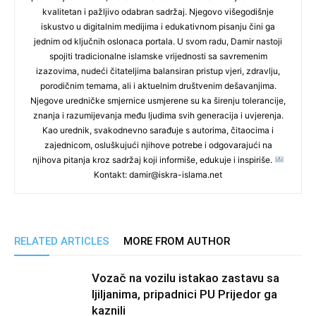
kvalitetan i pažljivo odabran sadržaj. Njegovo višegodišnje
iskustvo u digitalnim medijima i edukativnom pisanju čini ga
jednim od ključnih oslonaca portala. U svom radu, Damir nastoji
spojiti tradicionalne islamske vrijednosti sa savremenim
izazovima, nudeći čitateljima balansiran pristup vjeri, zdravlju,
porodičnim temama, ali i aktuelnim društvenim dešavanjima.
Njegove uredničke smjernice usmjerene su ka širenju tolerancije,
znanja i razumijevanja među ljudima svih generacija i uvjerenja.
Kao urednik, svakodnevno sarađuje s autorima, čitaocima i
zajednicom, osluškujući njihove potrebe i odgovarajući na
njihova pitanja kroz sadržaj koji informiše, edukuje i inspiriše.
Kontakt: damir@iskra-islama.net
RELATED ARTICLES
MORE FROM AUTHOR
Vozač na vozilu istakao zastavu sa
ljiljanima, pripadnici PU Prijedor ga
kaznili