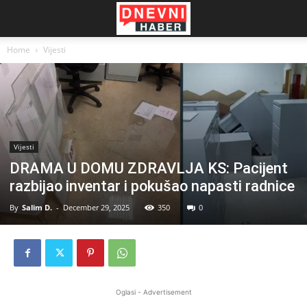
Home
Vijesti
Vijesti
DRAMA U DOMU ZDRAVLJA KS: Pacijent
razbijao inventar i pokušao napasti radnice
By
Salim D.
-
December 29, 2025
350
0
Oglasi - Advertisement