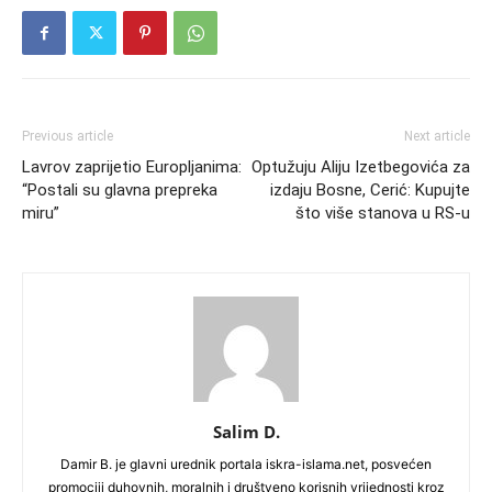
Previous article
Next article
Lavrov zaprijetio Europljanima:
Optužuju Aliju Izetbegovića za
“Postali su glavna prepreka
izdaju Bosne, Cerić: Kupujte
miru”
što više stanova u RS-u
Salim D.
Damir B. je glavni urednik portala iskra-islama.net, posvećen
promociji duhovnih, moralnih i društveno korisnih vrijednosti kroz