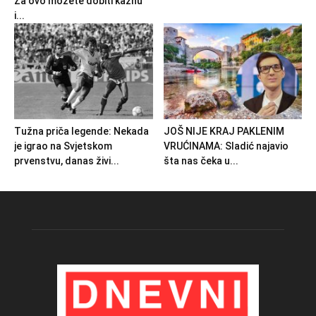
Za ovo možete dobiti kaznu
i...
Tužna priča legende: Nekada
JOŠ NIJE KRAJ PAKLENIM
je igrao na Svjetskom
VRUĆINAMA: Sladić najavio
prvenstvu, danas živi...
šta nas čeka u...