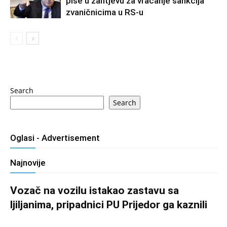
piše u zahtjevu za vraćanje sankcija
zvaničnicima u RS-u
Search
Search
Oglasi - Advertisement
Najnovije
Vozač na vozilu istakao zastavu sa
ljiljanima, pripadnici PU Prijedor ga kaznili
Salim D.
-
August 7, 2026
0