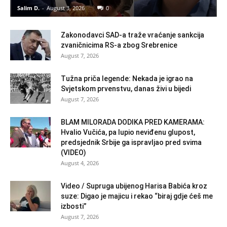
Salim D.
-
August 3, 2026
0
Zakonodavci SAD-a traže vraćanje sankcija
zvaničnicima RS-a zbog Srebrenice
August 7, 2026
Tužna priča legende: Nekada je igrao na
Svjetskom prvenstvu, danas živi u bijedi
August 7, 2026
BLAM MILORADA DODIKA PRED KAMERAMA:
Hvalio Vučića, pa lupio neviđenu glupost,
predsjednik Srbije ga ispravljao pred svima
(VIDEO)
August 4, 2026
Video / Supruga ubijenog Harisa Babića kroz
suze: Digao je majicu i rekao “biraj gdje ćeš me
izbosti”
August 7, 2026