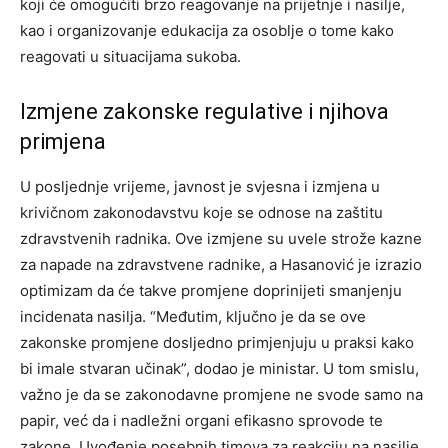
koji će omogućiti brzo reagovanje na prijetnje i nasilje,
kao i organizovanje edukacija za osoblje o tome kako
reagovati u situacijama sukoba.
Izmjene zakonske regulative i njihova
primjena
U posljednje vrijeme, javnost je svjesna i izmjena u
krivičnom zakonodavstvu koje se odnose na zaštitu
zdravstvenih radnika. Ove izmjene su uvele strože kazne
za napade na zdravstvene radnike, a Hasanović je izrazio
optimizam da će takve promjene doprinijeti smanjenju
incidenata nasilja. “Međutim, ključno je da se ove
zakonske promjene dosljedno primjenjuju u praksi kako
bi imale stvaran učinak”, dodao je ministar.
U tom smislu,
važno je da se zakonodavne promjene ne svode samo na
papir, već da i nadležni organi efikasno sprovode te
zakone. Uvođenje posebnih timova za reakciju na nasilje