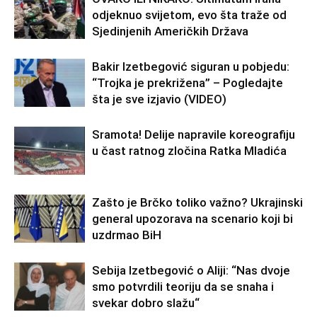
odjeknuo svijetom, evo šta traže od
Sjedinjenih Američkih Država
Bakir Izetbegović siguran u pobjedu:
“Trojka je prekrižena” – Pogledajte
šta je sve izjavio (VIDEO)
Sramota! Delije napravile koreografiju
u čast ratnog zločina Ratka Mladića
Zašto je Brčko toliko važno? Ukrajinski
general upozorava na scenario koji bi
uzdrmao BiH
Sebija Izetbegović o Aliji: “Nas dvoje
smo potvrdili teoriju da se snaha i
svekar dobro slažu“