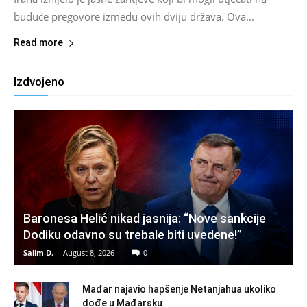
buduće pregovore između ovih dviju država. Ova...
Read more
Izdvojeno
Baronesa Helić nikad jasnija: “Nove sankcije
Dodiku odavno su trebale biti uvedene!”
Salim D.
-
August 8, 2026
0
Mađar najavio hapšenje Netanjahua ukoliko
dođe u Mađarsku