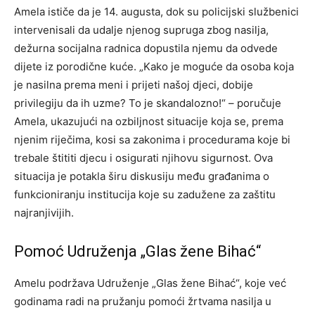
Amela ističe da je 14. augusta, dok su policijski službenici
intervenisali da udalje njenog supruga zbog nasilja,
dežurna socijalna radnica dopustila njemu da odvede
dijete iz porodične kuće. „Kako je moguće da osoba koja
je nasilna prema meni i prijeti našoj djeci, dobije
privilegiju da ih uzme? To je skandalozno!“ – poručuje
Amela, ukazujući na ozbiljnost situacije koja se, prema
njenim riječima, kosi sa zakonima i procedurama koje bi
trebale štititi djecu i osigurati njihovu sigurnost. Ova
situacija je potakla širu diskusiju među građanima o
funkcioniranju institucija koje su zadužene za zaštitu
najranjivijih.
Pomoć Udruženja „Glas žene Bihać“
Amelu podržava Udruženje „Glas žene Bihać“, koje već
godinama radi na pružanju pomoći žrtvama nasilja u