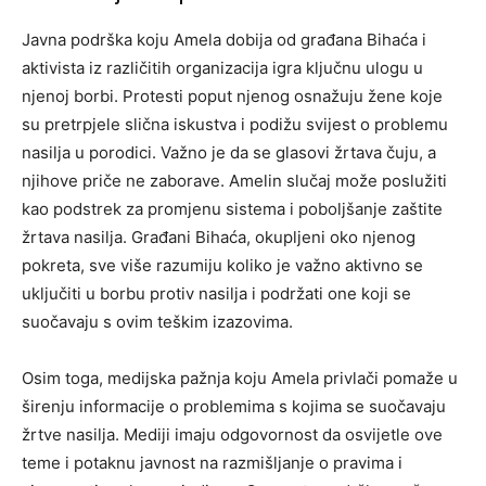
Javna podrška koju Amela dobija od građana Bihaća i
aktivista iz različitih organizacija igra ključnu ulogu u
njenoj borbi. Protesti poput njenog osnažuju žene koje
su pretrpjele slična iskustva i podižu svijest o problemu
nasilja u porodici. Važno je da se glasovi žrtava čuju, a
njihove priče ne zaborave. Amelin slučaj može poslužiti
kao podstrek za promjenu sistema i poboljšanje zaštite
žrtava nasilja. Građani Bihaća, okupljeni oko njenog
pokreta, sve više razumiju koliko je važno aktivno se
uključiti u borbu protiv nasilja i podržati one koji se
suočavaju s ovim teškim izazovima.
Osim toga, medijska pažnja koju Amela privlači pomaže u
širenju informacije o problemima s kojima se suočavaju
žrtve nasilja. Mediji imaju odgovornost da osvijetle ove
teme i potaknu javnost na razmišljanje o pravima i