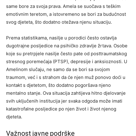
same bore za svoja prava. Amela se suočava s teškim
emotivnim teretom, a istovremeno se bori za budućnost
svog djeteta, što dodatno otežava njenu situaciju.
Prema statistikama, nasilje u porodici često ostavlja
dugotrajne posljedice na psihičko zdravlje žrtava. Osobe
koje su pretrpjele nasilje često pate od posttraumatskog
stresnog poremećaja (PTSP), depresije i anksioznosti. U
Amelinom slučaju, ne samo da se bori sa svojom
traumom, već i s strahom da će njen muž ponovo doći u
kontakt s djetetom, što dodatno pogoršava njeno
mentalno stanje. Ova situacija zahtijeva hitno djelovanje
svih uključenih institucija jer svaka odgoda može imati
katastrofalne posljedice po njen život i život njenog
djeteta.
Važnost javne podrške