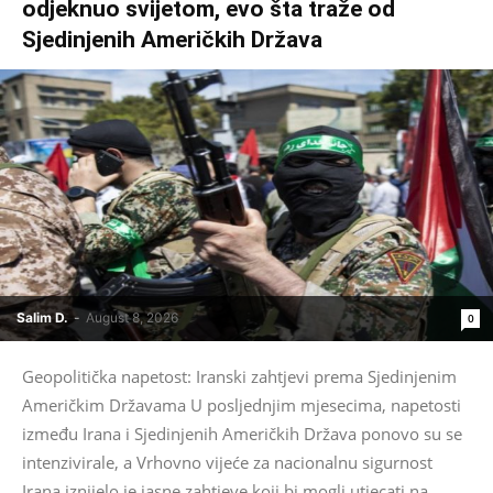
odjeknuo svijetom, evo šta traže od
Sjedinjenih Američkih Država
Salim D.
-
August 8, 2026
0
Geopolitička napetost: Iranski zahtjevi prema Sjedinjenim
Američkim Državama U posljednjim mjesecima, napetosti
između Irana i Sjedinjenih Američkih Država ponovo su se
intenzivirale, a Vrhovno vijeće za nacionalnu sigurnost
Irana iznijelo je jasne zahtjeve koji bi mogli utjecati na