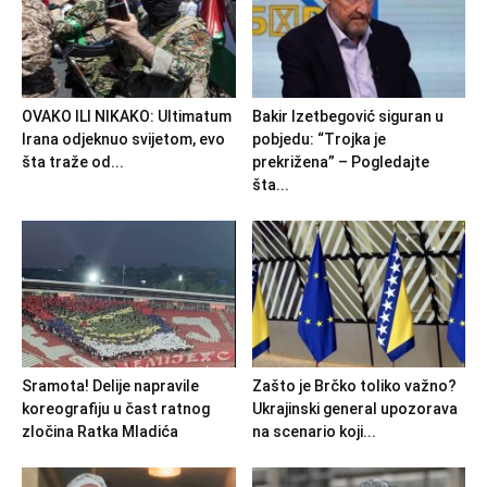
OVAKO ILI NIKAKO: Ultimatum
Bakir Izetbegović siguran u
Irana odjeknuo svijetom, evo
pobjedu: “Trojka je
šta traže od...
prekrižena” – Pogledajte
šta...
Sramota! Delije napravile
Zašto je Brčko toliko važno?
koreografiju u čast ratnog
Ukrajinski general upozorava
zločina Ratka Mladića
na scenario koji...