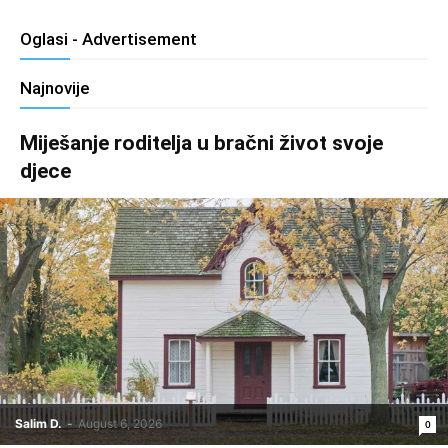
Oglasi - Advertisement
Najnovije
Miješanje roditelja u bračni život svoje
djece
Salim D.
-
August 6, 2026
0