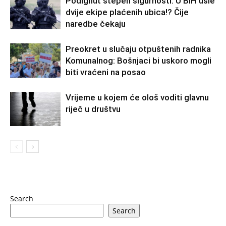
Podignut stepen sigurnosti: U BiH ušle
dvije ekipe plaćenih ubica!? Čije
naredbe čekaju
Preokret u slučaju otpuštenih radnika
Komunalnog: Bošnjaci bi uskoro mogli
biti vraćeni na posao
Vrijeme u kojem će ološ voditi glavnu
riječ u društvu
Search
Search