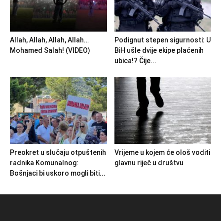
Allah, Allah, Allah, Allah…
Podignut stepen sigurnosti: U
Mohamed Salah! (VIDEO)
BiH ušle dvije ekipe plaćenih
ubica!? Čije...
Preokret u slučaju otpuštenih
Vrijeme u kojem će ološ voditi
radnika Komunalnog:
glavnu riječ u društvu
Bošnjaci bi uskoro mogli biti...