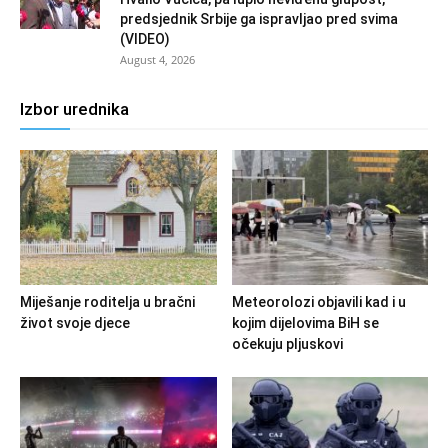
predsjednik Srbije ga ispravljao pred svima
(VIDEO)
August 4, 2026
Izbor urednika
Miješanje roditelja u bračni
Meteorolozi objavili kad i u
život svoje djece
kojim dijelovima BiH se
očekuju pljuskovi