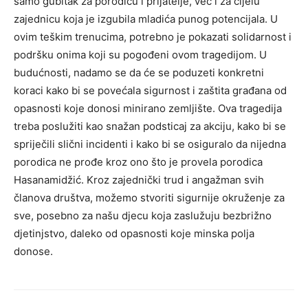
samo gubitak za porodicu i prijatelje, već i za cijelu
zajednicu koja je izgubila mladića punog potencijala. U
ovim teškim trenucima, potrebno je pokazati solidarnost i
podršku onima koji su pogođeni ovom tragedijom.
U
budućnosti, nadamo se da će se poduzeti konkretni
koraci kako bi se povećala sigurnost i zaštita građana od
opasnosti koje donosi minirano zemljište.
Ova tragedija
treba poslužiti kao snažan podsticaj za akciju, kako bi se
spriječili slični incidenti i kako bi se osiguralo da nijedna
porodica ne prođe kroz ono što je provela porodica
Hasanamidžić.
Kroz zajednički trud i angažman svih
članova društva, možemo stvoriti sigurnije okruženje za
sve, posebno za našu djecu koja zaslužuju bezbrižno
djetinjstvo, daleko od opasnosti koje minska polja
donose.