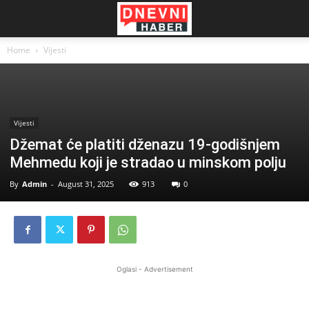
Home
Vijesti
Vijesti
Džemat će platiti dženazu 19-godišnjem
Mehmedu koji je stradao u minskom polju
By
Admin
-
August 31, 2025
913
0
Oglasi - Advertisement