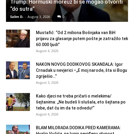
Trump: Hormuški moreuz bi se mogao otvoriti
“do sutra”
Salim D.
-
August 3, 2026
0
Mustafić: “Od 2 miliona Bošnjaka van BiH
prijavu za glasanje putem pošte je zatražilo tek
60.000 ljudi”
August 4, 2026
NAKON NOVOG DODIKOVOG SKANDALA: Igor
Crnadak u nevjerici –„E moj narode, šta si Bogu
zgriješio…“
August 3, 2026
Kako djeci ne treba pričati o melekima/
šejtanima: „Ne budeš li slušala, eto šejtana po
tebe, dat ću im da te odvedu!“
August 4, 2026
BLAM MILORADA DODIKA PRED KAMERAMA:
Hvalio Vučića, pa lupio neviđenu glupost,