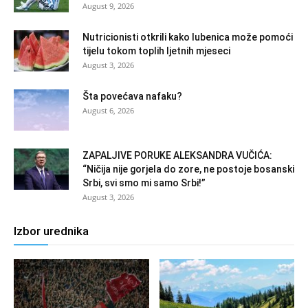
August 9, 2026
Nutricionisti otkrili kako lubenica može pomoći
tijelu tokom toplih ljetnih mjeseci
August 3, 2026
Šta povećava nafaku?
August 6, 2026
ZAPALJIVE PORUKE ALEKSANDRA VUČIĆA:
“Ničija nije gorjela do zore, ne postoje bosanski
Srbi, svi smo mi samo Srbi!”
August 3, 2026
Izbor urednika