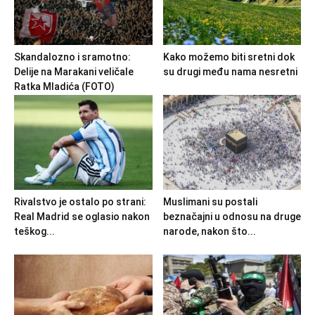
Skandalozno i sramotno:
Kako možemo biti sretni dok
Delije na Marakani veličale
su drugi među nama nesretni
Ratka Mladića (FOTO)
Rivalstvo je ostalo po strani:
Muslimani su postali
Real Madrid se oglasio nakon
beznačajni u odnosu na druge
teškog...
narode, nakon što...