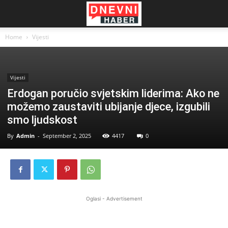
Home
Vijesti
Vijesti
Erdogan poručio svjetskim liderima: Ako ne
možemo zaustaviti ubijanje djece, izgubili
smo ljudskost
By
Admin
-
September 2, 2025
4417
0
Oglasi - Advertisement