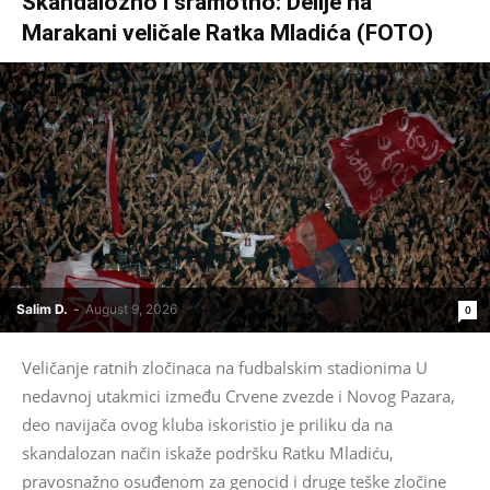
Skandalozno i sramotno: Delije na
Marakani veličale Ratka Mladića (FOTO)
Salim D.
-
August 9, 2026
0
Veličanje ratnih zločinaca na fudbalskim stadionima U
nedavnoj utakmici između Crvene zvezde i Novog Pazara,
deo navijača ovog kluba iskoristio je priliku da na
skandalozan način iskaže podršku Ratku Mladiću,
pravosnažno osuđenom za genocid i druge teške zločine