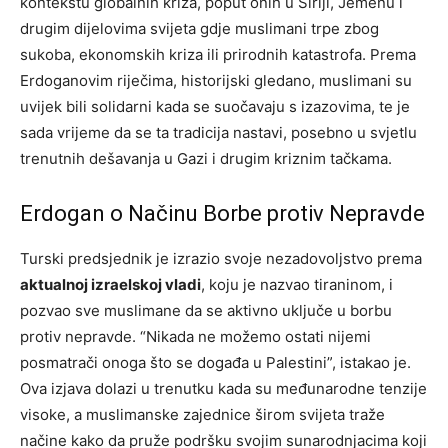
kontekstu globalnih kriza, poput onih u Siriji, Jemenu i
drugim dijelovima svijeta gdje muslimani trpe zbog
sukoba, ekonomskih kriza ili prirodnih katastrofa. Prema
Erdoganovim riječima, historijski gledano, muslimani su
uvijek bili solidarni kada se suočavaju s izazovima, te je
sada vrijeme da se ta tradicija nastavi, posebno u svjetlu
trenutnih dešavanja u Gazi i drugim kriznim tačkama.
Erdogan o Načinu Borbe protiv Nepravde
Turski predsjednik je izrazio svoje nezadovoljstvo prema
aktualnoj izraelskoj vladi
, koju je nazvao tiraninom, i
pozvao sve muslimane da se aktivno uključe u borbu
protiv nepravde. “Nikada ne možemo ostati nijemi
posmatrači onoga što se događa u Palestini”, istakao je.
Ova izjava dolazi u trenutku kada su međunarodne tenzije
visoke, a muslimanske zajednice širom svijeta traže
načine kako da pruže podršku svojim sunarodnjacima koji