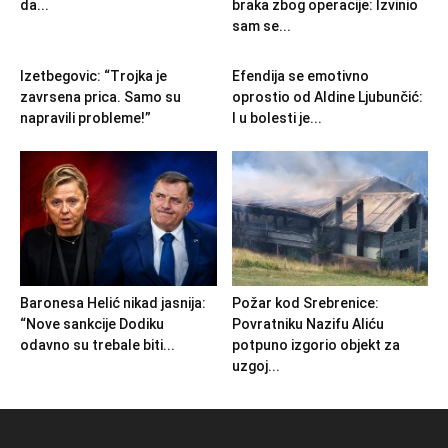
da...
braka zbog operacije: Izvinio
sam se...
Izetbegovic: “Trojka je
Efendija se emotivno
zavrsena prica. Samo su
oprostio od Aldine Ljubunčić:
napravili probleme!”
I u bolesti je...
Baronesa Helić nikad jasnija:
Požar kod Srebrenice:
“Nove sankcije Dodiku
Povratniku Nazifu Aliću
odavno su trebale biti...
potpuno izgorio objekt za
uzgoj...