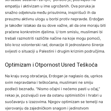
empatiju i aktivizam u ime ugroženih. Ova poruka je
snažno odjeknula među prisutnima, inspirišući ih da
preuzmu aktivnu ulogu u borbi protiv nepravde. Erdoğan
je također istakao da su dove važne, ali da one moraju biti
praćene konkretnim djelima. U tom smislu, muslimani bi
trebali razmotriti različite načine na koje mogu pomoći,
bilo kroz volonterski rad, donacije ili jednostavno širenje
svijesti o situaciji u Palestini i drugim kriznim područjima.
Optimizam i Otpornost Usred Teškoća
Na kraju svog obraćanja, Erdogan je naglasio da, uprkos
svim nepravdama i teškoćama, muslimani ne smiju
podleći beznađu. “Nismo očajni i nećemo pasti u očaj,”
rekao je, pozivajući sve da ostanu optimistični i hrabri u
suočavanju s izazovima. Njegov optimizam se temelji na
vjerovanju da zajedničkom snagom i jedinstvom