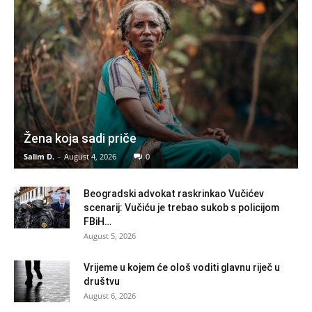
Žena koja sadi priče
Salim D.
-
August 4, 2026
0
Beogradski advokat raskrinkao Vučićev
scenarij: Vučiću je trebao sukob s policijom
FBiH…
August 5, 2026
Vrijeme u kojem će ološ voditi glavnu riječ u
društvu
August 6, 2026