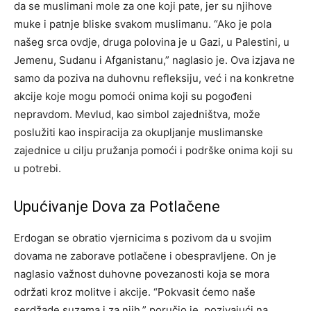
da se muslimani mole za one koji pate, jer su njihove
muke i patnje bliske svakom muslimanu. “Ako je pola
našeg srca ovdje, druga polovina je u Gazi, u Palestini, u
Jemenu, Sudanu i Afganistanu,” naglasio je. Ova izjava ne
samo da poziva na duhovnu refleksiju, već i na konkretne
akcije koje mogu pomoći onima koji su pogođeni
nepravdom. Mevlud, kao simbol zajedništva, može
poslužiti kao inspiracija za okupljanje muslimanske
zajednice u cilju pružanja pomoći i podrške onima koji su
u potrebi.
Upućivanje Dova za Potlačene
Erdogan se obratio vjernicima s pozivom da u svojim
dovama ne zaborave potlačene i obespravljene. On je
naglasio važnost duhovne povezanosti koja se mora
održati kroz molitve i akcije. “Pokvasit ćemo naše
serdžade suzama i za njih,” poručio je, pozivajući na