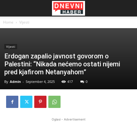
Home
Vijesti
Vijesti
Erdogan zapalio javnost govorom o
Palestini: “Nikada nećemo ostati nijemi
pred kjafirom Netanyahom”
By
Admin
-
September 4, 2025
417
0
Oglasi - Advertisement