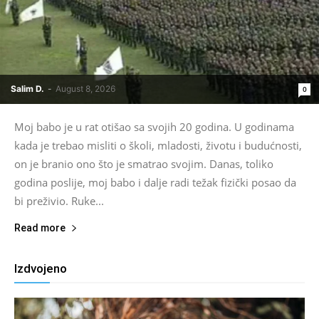
Salim D.
-
August 8, 2026
0
Moj babo je u rat otišao sa svojih 20 godina. U godinama
kada je trebao misliti o školi, mladosti, životu i budućnosti,
on je branio ono što je smatrao svojim. Danas, toliko
godina poslije, moj babo i dalje radi težak fizički posao da
bi preživio. Ruke...
Read more
Izdvojeno