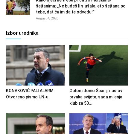
šejtanima: „Ne budeš li slušala, eto šejtana po
tebe, dat ću im da te odvedu!“
August 4, 2026
Izbor urednika
KONAKOVIĆ PALI ALARM:
Golom donio Španiji naslov
Otvoreno pismo UN-u
prvaka svijeta, sada mijenja
klub za 50...