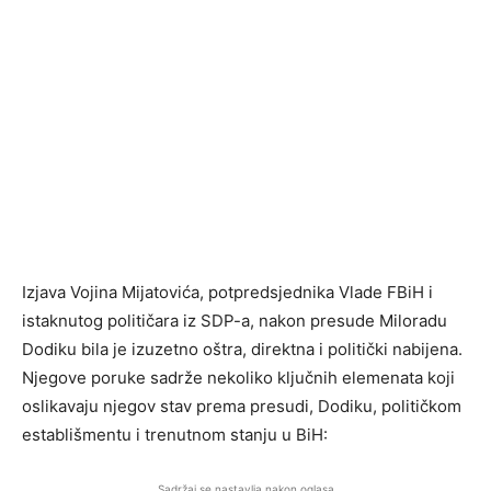
Izjava Vojina Mijatovića, potpredsjednika Vlade FBiH i
istaknutog političara iz SDP-a, nakon presude Miloradu
Dodiku bila je izuzetno oštra, direktna i politički nabijena.
Njegove poruke sadrže nekoliko ključnih elemenata koji
oslikavaju njegov stav prema presudi, Dodiku, političkom
establišmentu i trenutnom stanju u BiH:
Sadržaj se nastavlja nakon oglasa