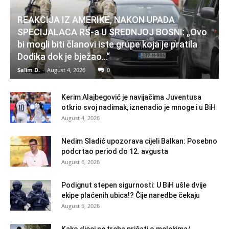
REAKCIJA IZ AMERIKE, NAKON UPADA
SPECIJALACA RS-a U SREDNJOJ BOSNI: „Ovo
bi mogli biti članovi iste grupe koja je pratila
Dodika dok je bježao…“
Salim D.
-
August 4, 2026
0
Kerim Alajbegović je navijačima Juventusa
otkrio svoj nadimak, iznenadio je mnoge i u BiH
August 4, 2026
Nedim Sladić upozorava cijeli Balkan: Posebno
podcrtao period do 12. avgusta
August 6, 2026
Podignut stepen sigurnosti: U BiH ušle dvije
ekipe plaćenih ubica!? Čije naredbe čekaju
August 6, 2026
Kako djeci ne treba pričati o melekima/