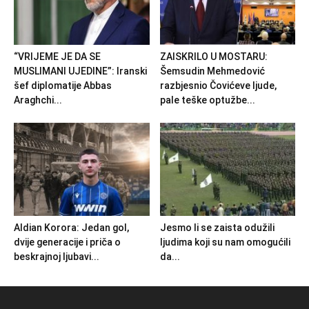
“VRIJEME JE DA SE
ZAISKRILO U MOSTARU:
MUSLIMANI UJEDINE”: Iranski
Šemsudin Mehmedović
šef diplomatije Abbas
razbjesnio Čovićeve ljude,
Araghchi...
pale teške optužbe...
Aldian Korora: Jedan gol,
Jesmo li se zaista odužili
dvije generacije i priča o
ljudima koji su nam omogućili
beskrajnoj ljubavi...
da...