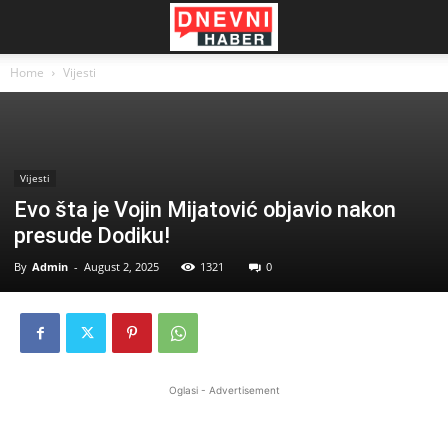
Home
Vijesti
Vijesti
Evo šta je Vojin Mijatović objavio nakon
presude Dodiku!
By
Admin
-
August 2, 2025
1321
0
Oglasi - Advertisement