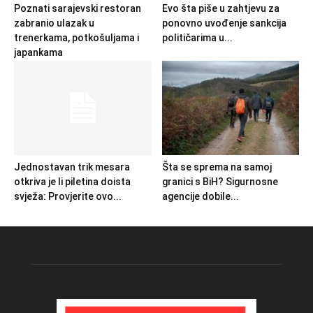
Poznati sarajevski restoran
Evo šta piše u zahtjevu za
zabranio ulazak u
ponovno uvođenje sankcija
trenerkama, potkošuljama i
političarima u...
japankama
Jednostavan trik mesara
Šta se sprema na samoj
otkriva je li piletina doista
granici s BiH? Sigurnosne
svježa: Provjerite ovo...
agencije dobile...