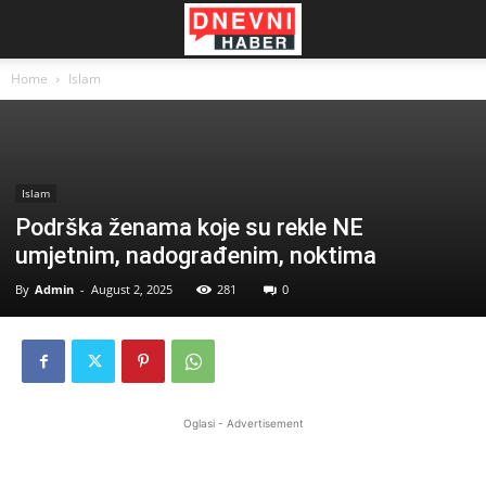
Home
Islam
Islam
Podrška ženama koje su rekle NE
umjetnim, nadograđenim, noktima
By
Admin
-
August 2, 2025
281
0
Oglasi - Advertisement