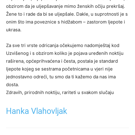
obzirom da je uljepšavanje mimo ženskih očiju prekršaj.
Žene to i rade da bi se uljepšale. Dakle, u suprotnosti je s
onim što ima poveznice s hidžabom – zastorom ljepote i
ukrasa.
Za sve tri vrste odricanja očekujemo nadomještaj kod
Uzvišenog i s obzirom koliko je pojava uređenih noktiju
raširena, općeprihvaćena i česta, postala je standard
ljepote kojeg se sestrama početnicama u vjeri nije
jednostavno odreći, tu smo da ti kažemo da nas ima
dosta.
Zdravih, prirodnih noktiju, rariteti u svakom slučaju
Hanka Vlahovljak