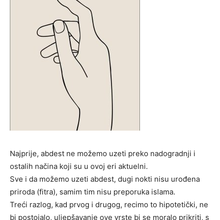
Najprije, abdest ne možemo uzeti preko nadogradnji i
ostalih načina koji su u ovoj eri aktuelni.
Sve i da možemo uzeti abdest, dugi nokti nisu urođena
priroda (fitra), samim tim nisu preporuka islama.
Treći razlog, kad prvog i drugog, recimo to hipotetički, ne
bi postojalo, uljepšavanje ove vrste bi se moralo prikriti, s