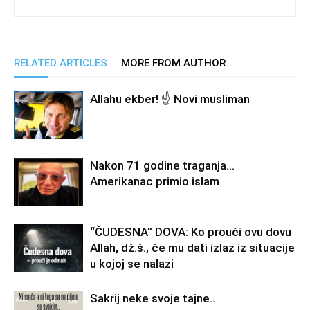
RELATED ARTICLES
MORE FROM AUTHOR
Allahu ekber! ☝️ Novi musliman
Nakon 71 godine traganja…
Amerikanac primio islam
“ČUDESNA” DOVA: Ko prouči ovu dovu
Allah, dž.š., će mu dati izlaz iz situacije
u kojoj se nalazi
Sakrij neke svoje tajne..