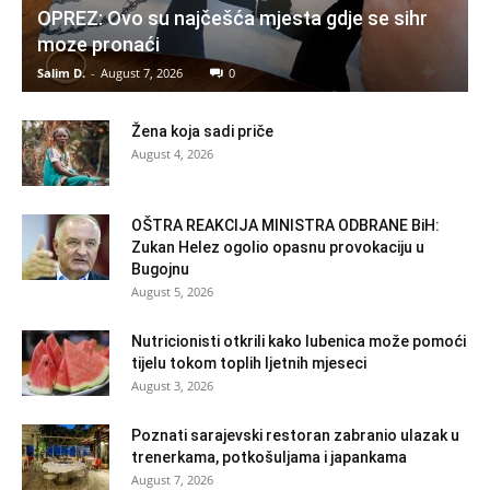
OPREZ: Ovo su najčešća mjesta gdje se sihr
moze pronaći
Salim D.
-
August 7, 2026
0
Žena koja sadi priče
August 4, 2026
OŠTRA REAKCIJA MINISTRA ODBRANE BiH:
Zukan Helez ogolio opasnu provokaciju u
Bugojnu
August 5, 2026
Nutricionisti otkrili kako lubenica može pomoći
tijelu tokom toplih ljetnih mjeseci
August 3, 2026
Poznati sarajevski restoran zabranio ulazak u
trenerkama, potkošuljama i japankama
August 7, 2026