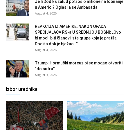
Je li Dodik uzalud potrošio milione na lobiranje
u Americi? Oglasila se Ambasada
August 4, 2026
REAKCIJA IZ AMERIKE, NAKON UPADA
SPECIJALACA RS-a U SREDNJOJ BOSNI: „Ovo
bi mogli biti članovi iste grupe koja je pratila
Dodika dok je bježao…“
August 4, 2026
Trump: Hormuški moreuz bi se mogao otvoriti
“do sutra”
August 3, 2026
Izbor urednika