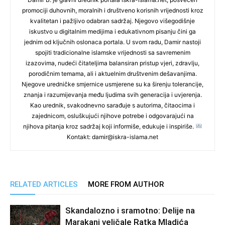
promociji duhovnih, moralnih i društveno korisnih vrijednosti kroz
kvalitetan i pažljivo odabran sadržaj. Njegovo višegodišnje
iskustvo u digitalnim medijima i edukativnom pisanju čini ga
jednim od ključnih oslonaca portala. U svom radu, Damir nastoji
spojiti tradicionalne islamske vrijednosti sa savremenim
izazovima, nudeći čitateljima balansiran pristup vjeri, zdravlju,
porodičnim temama, ali i aktuelnim društvenim dešavanjima.
Njegove uredničke smjernice usmjerene su ka širenju tolerancije,
znanja i razumijevanja među ljudima svih generacija i uvjerenja.
Kao urednik, svakodnevno sarađuje s autorima, čitaocima i
zajednicom, osluškujući njihove potrebe i odgovarajući na
njihova pitanja kroz sadržaj koji informiše, edukuje i inspiriše.
Kontakt: damir@iskra-islama.net
RELATED ARTICLES
MORE FROM AUTHOR
Skandalozno i sramotno: Delije na
Marakani veličale Ratka Mladića