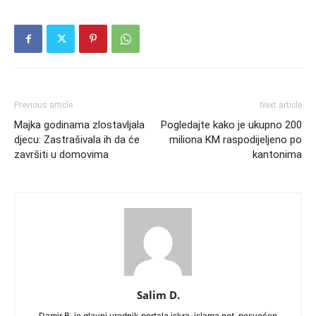
Previous article
Next article
Majka godinama zlostavljala
Pogledajte kako je ukupno 200
djecu: Zastrašivala ih da će
miliona KM raspodijeljeno po
završiti u domovima
kantonima
Salim D.
Damir B. je glavni urednik portala iskra-islama.net, posvećen