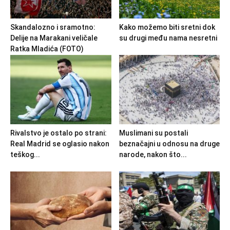
Skandalozno i sramotno:
Kako možemo biti sretni dok
Delije na Marakani veličale
su drugi među nama nesretni
Ratka Mladića (FOTO)
Rivalstvo je ostalo po strani:
Muslimani su postali
Real Madrid se oglasio nakon
beznačajni u odnosu na druge
teškog...
narode, nakon što...