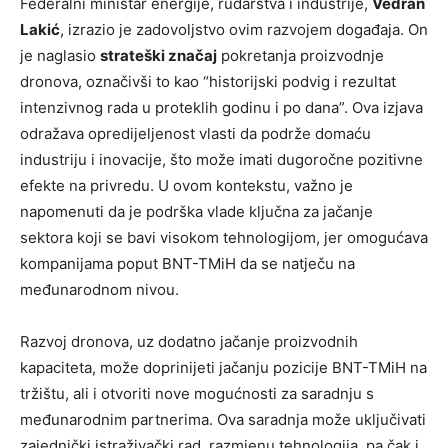
Federalni ministar energije, rudarstva i industrije,
Vedran
Lakić
, izrazio je zadovoljstvo ovim razvojem događaja. On
je naglasio
strateški značaj
pokretanja proizvodnje
dronova, označivši to kao “historijski podvig i rezultat
intenzivnog rada u proteklih godinu i po dana”. Ova izjava
odražava opredijeljenost vlasti da podrže domaću
industriju i inovacije, što može imati dugoročne pozitivne
efekte na privredu. U ovom kontekstu, važno je
napomenuti da je podrška vlade ključna za jačanje
sektora koji se bavi visokom tehnologijom, jer omogućava
kompanijama poput BNT-TMiH da se natječu na
međunarodnom nivou.
Razvoj dronova, uz dodatno jačanje proizvodnih
kapaciteta, može doprinijeti jačanju pozicije BNT-TMiH na
tržištu, ali i otvoriti nove mogućnosti za saradnju s
međunarodnim partnerima. Ova saradnja može uključivati
zajednički istraživački rad, razmjenu tehnologija, pa čak i