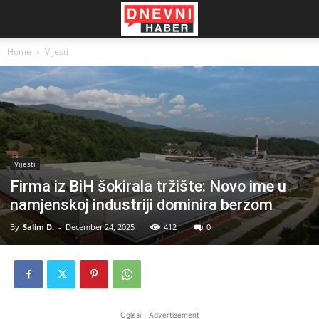
Home
Vijesti
Vijesti
Firma iz BiH šokirala tržište: Novo ime u
namjenskoj industriji dominira berzom
By
Salim D.
-
December 24, 2025
412
0
Oglasi - Advertisement