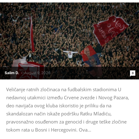
Salim D.
-
August 9, 2026
0
Veličanje ratnih zločinaca na fudbalskim stadionima U
nedavnoj utakmici između Crvene zvezde i Novog Pazara,
deo navijača ovog kluba iskoristio je priliku da na
skandalozan način iskaže podršku Ratku Mladiću,
pravosnažno osuđenom za genocid i druge teške zločine
tokom rata u Bosni i Hercegovini. Ova...