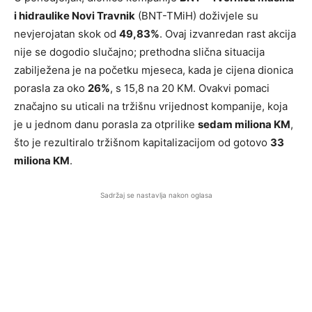
i hidraulike Novi Travnik
(BNT-TMiH) doživjele su
nevjerojatan skok od
49,83%
. Ovaj izvanredan rast akcija
nije se dogodio slučajno; prethodna slična situacija
zabilježena je na početku mjeseca, kada je cijena dionica
porasla za oko
26%
, s 15,8 na 20 KM. Ovakvi pomaci
značajno su uticali na tržišnu vrijednost kompanije, koja
je u jednom danu porasla za otprilike
sedam miliona KM
,
što je rezultiralo tržišnom kapitalizacijom od gotovo
33
miliona KM
.
Sadržaj se nastavlja nakon oglasa