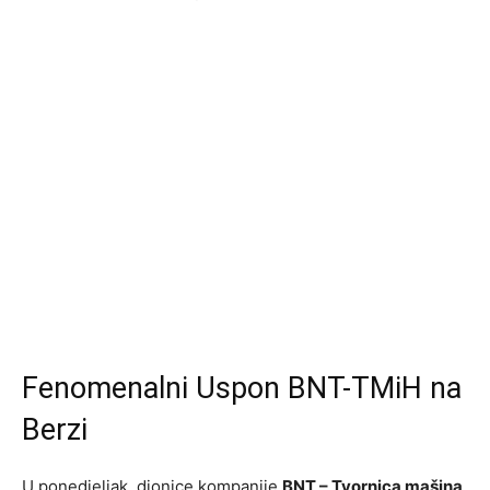
Fenomenalni Uspon BNT-TMiH na
Berzi
U ponedjeljak, dionice kompanije
BNT – Tvornica mašina