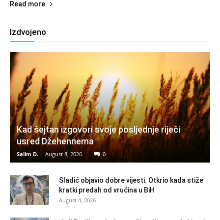
Read more
Izdvojeno
Kad šejtan izgovori svoje posljednje riječi
usred Džehennema
Salim D.
-
August 8, 2026
0
Sladić objavio dobre vijesti: Otkrio kada stiže
kratki predah od vrućina u BiH
August 4, 2026