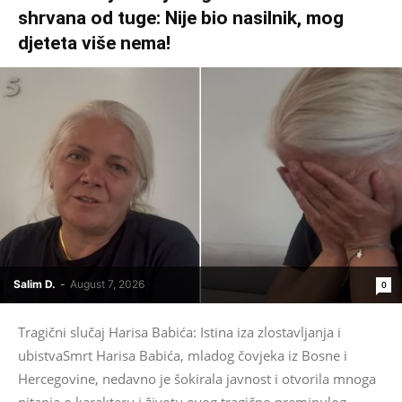
shrvana od tuge: Nije bio nasilnik, mog
djeteta više nema!
Salim D.
-
August 7, 2026
0
Tragični slučaj Harisa Babića: Istina iza zlostavljanja i
ubistvaSmrt Harisa Babića, mladog čovjeka iz Bosne i
Hercegovine, nedavno je šokirala javnost i otvorila mnoga