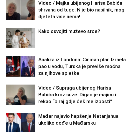
Video / Majka ubijenog Harisa Babića
shrvana od tuge: Nije bio nasilnik, mog
djeteta više nema!
Kako osvojiti muževo srce?
Analiza iz Londona: Ciničan plan Izraela
pao u vodu, Turska je previše moćna
za njihove spletke
Video / Supruga ubijenog Harisa
Babića kroz suze: Digao je majicu i
rekao “biraj gdje ćeš me izbosti”
Mađar najavio hapšenje Netanjahua
ukoliko dođe u Mađarsku