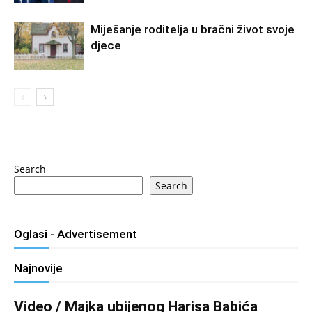
Miješanje roditelja u bračni život svoje
djece
Search
Search
Oglasi - Advertisement
Najnovije
Video / Majka ubijenog Harisa Babića