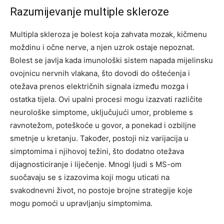
Razumijevanje multiple skleroze
Multipla skleroza je bolest koja zahvata mozak, kičmenu
moždinu i očne nerve, a njen uzrok ostaje nepoznat.
Bolest se javlja kada imunološki sistem napada mijelinsku
ovojnicu nervnih vlakana, što dovodi do oštećenja i
otežava prenos električnih signala između mozga i
ostatka tijela. Ovi upalni procesi mogu izazvati različite
neurološke simptome, uključujući umor, probleme s
ravnotežom, poteškoće u govor, a ponekad i ozbiljne
smetnje u kretanju. Također, postoji niz varijacija u
simptomima i njihovoj težini, što dodatno otežava
dijagnosticiranje i liječenje. Mnogi ljudi s MS-om
suočavaju se s izazovima koji mogu uticati na
svakodnevni život, no postoje brojne strategije koje
mogu pomoći u upravljanju simptomima.