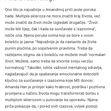
Ono što je najvažnije u Amandinoj priči jeste poruka
nade. Multipla skleroza ne mora značiti kraj života, već
može značiti da život može izgledati drugačije. “Život
može biti lijep, čak i kada se suočavate s izazovima”,
ističe ona.
Njena poruka svima koji se bore s ovom
bolešću je jasna: “Najvažnije je da nastavite da živite
punim plućima, po sopstvenim pravilima. Treba da
razbijemo stigmu da s bolešću ne možete imati ‘normalan’
život.
Možete, samo treba da stvorite svoju verziju
normalnog.” Također, ističe važnost mentalnog zdravlja,
naglašavajući da je spašavanje emocionalne dobrobiti
ključno za suočavanje s izazovima koje MS donosi.
Amanda Han je primjer kako hrabrost, podrška i pozitivna
promjena u načinu života mogu transformirati borbu s
multiplom sklerozom u putovanje ka oporavku. Njena
priča pokazuje da, i pored svih izazova, uvijek postoji