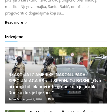
pitanja o karakteru i životu ovog tragično preminulog
mladića. Njegova majka, Sanita Babić, odlučila je
progovoriti o događajima koji su...
Read more
Izdvojeno
REAKCIJA IZ AMERIKE, NAKON UPADA
SPECIJALACA RS-a U SREDNJOJ BOSNI: „Ovo
bi mogli biti članovi iste grupe koja je pratila
Dodika dok je bježao…“
Salim D.
-
August 4, 2026
0