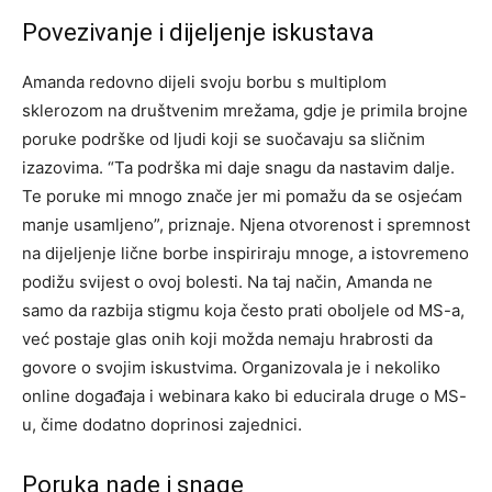
Povezivanje i dijeljenje iskustava
Amanda redovno dijeli svoju borbu s multiplom
sklerozom na društvenim mrežama, gdje je primila brojne
poruke podrške od ljudi koji se suočavaju sa sličnim
izazovima. “Ta podrška mi daje snagu da nastavim dalje.
Te poruke mi mnogo znače jer mi pomažu da se osjećam
manje usamljeno”, priznaje.
Njena otvorenost i spremnost
na dijeljenje lične borbe inspiriraju mnoge, a istovremeno
podižu svijest o ovoj bolesti. Na taj način, Amanda ne
samo da razbija stigmu koja često prati oboljele od MS-a,
već postaje glas onih koji možda nemaju hrabrosti da
govore o svojim iskustvima.
Organizovala je i nekoliko
online događaja i webinara kako bi educirala druge o MS-
u, čime dodatno doprinosi zajednici.
Poruka nade i snage