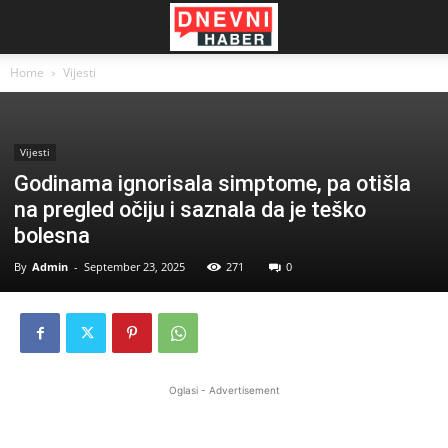
Home
Vijesti
Vijesti
Godinama ignorisala simptome, pa otišla
na pregled očiju i saznala da je teško
bolesna
By
Admin
-
September 23, 2025
271
0
Oglasi - Advertisement