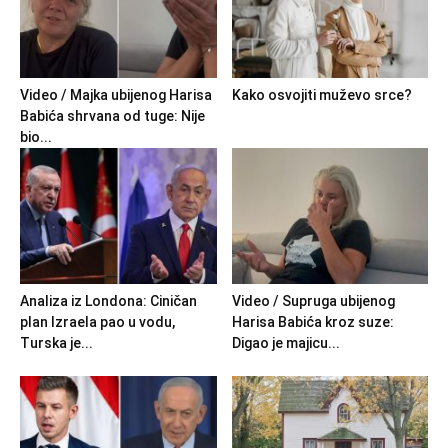
Video / Majka ubijenog Harisa
Kako osvojiti muževo srce?
Babića shrvana od tuge: Nije
bio...
Analiza iz Londona: Ciničan
Video / Supruga ubijenog
plan Izraela pao u vodu,
Harisa Babića kroz suze:
Turska je...
Digao je majicu...