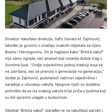
Direktor Vakufske direkcije, hafiz Senaid ef. Zajimović,
također je govorio o značaju ovakvih objekata za cijelu
Bosnu i Hercegovinu. On je naglasio kako “Brkića vakuf”
nije samo zgrada, već amanet koji ostavlja dubok trag u
životima ljudi. “Ovdje svjedočimo jednoj tradiciji koja se
ne završava, već se prenosi s generacije na generaciju,”
dodao je Zajimović, podvlačeći važnost zajedništva i
saradnje u očuvanju vakufa. Njegove riječi su dodatno
potvrdile da se iza svakog vakufa krije priča o ljudima koji
su bili spremni ulagati u budućnost.
Objekat “Brkića vakuf” izgrađen je na vakufskoj parceli i