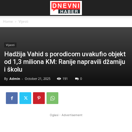
Home
Vijesti
Vijesti
Hadžija Vahid s porodicom uvakufio objekt
od 1,3 miliona KM: Ranije napravili džamiju
i školu
By
Admin
-
October 21, 2025
191
0
Oglasi - Advertisement