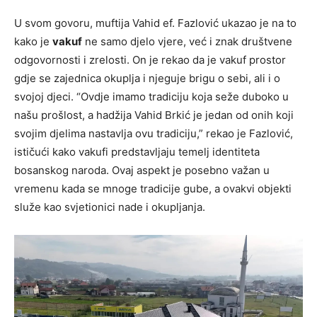
U svom govoru, muftija Vahid ef. Fazlović ukazao je na to
kako je
vakuf
ne samo djelo vjere, već i znak društvene
odgovornosti i zrelosti. On je rekao da je vakuf prostor
gdje se zajednica okuplja i njeguje brigu o sebi, ali i o
svojoj djeci. “Ovdje imamo tradiciju koja seže duboko u
našu prošlost, a hadžija Vahid Brkić je jedan od onih koji
svojim djelima nastavlja ovu tradiciju,” rekao je Fazlović,
ističući kako vakufi predstavljaju temelj identiteta
bosanskog naroda. Ovaj aspekt je posebno važan u
vremenu kada se mnoge tradicije gube, a ovakvi objekti
služe kao svjetionici nade i okupljanja.