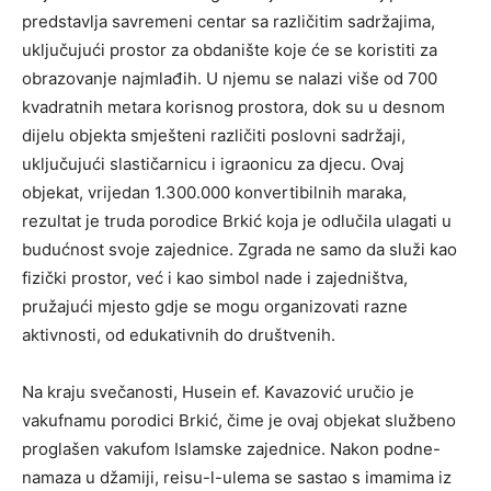
predstavlja savremeni centar sa različitim sadržajima,
uključujući prostor za obdanište koje će se koristiti za
obrazovanje najmlađih. U njemu se nalazi više od 700
kvadratnih metara korisnog prostora, dok su u desnom
dijelu objekta smješteni različiti poslovni sadržaji,
uključujući slastičarnicu i igraonicu za djecu. Ovaj
objekat, vrijedan 1.300.000 konvertibilnih maraka,
rezultat je truda porodice Brkić koja je odlučila ulagati u
budućnost svoje zajednice. Zgrada ne samo da služi kao
fizički prostor, već i kao simbol nade i zajedništva,
pružajući mjesto gdje se mogu organizovati razne
aktivnosti, od edukativnih do društvenih.
Na kraju svečanosti, Husein ef. Kavazović uručio je
vakufnamu porodici Brkić, čime je ovaj objekat službeno
proglašen vakufom Islamske zajednice. Nakon podne-
namaza u džamiji, reisu-l-ulema se sastao s imamima iz