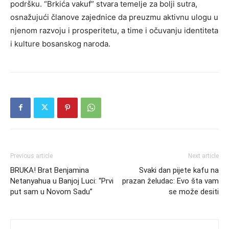
podršku. “Brkića vakuf” stvara temelje za bolji sutra,
osnažujući članove zajednice da preuzmu aktivnu ulogu u
njenom razvoju i prosperitetu, a time i očuvanju identiteta
i kulture bosanskog naroda.
Previous article
Next article
BRUKA! Brat Benjamina
Svaki dan pijete kafu na
Netanyahua u Banjoj Luci: “Prvi
prazan želudac: Evo šta vam
put sam u Novom Sadu”
se može desiti