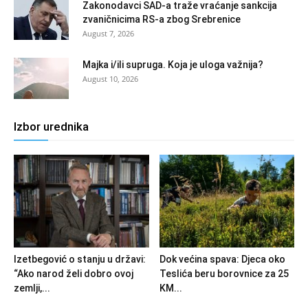
Zakonodavci SAD-a traže vraćanje sankcija
zvaničnicima RS-a zbog Srebrenice
August 7, 2026
Majka i/ili supruga. Koja je uloga važnija?
August 10, 2026
Izbor urednika
Izetbegović o stanju u državi:
Dok većina spava: Djeca oko
“Ako narod želi dobro ovoj
Teslića beru borovnice za 25
zemlji,...
KM...