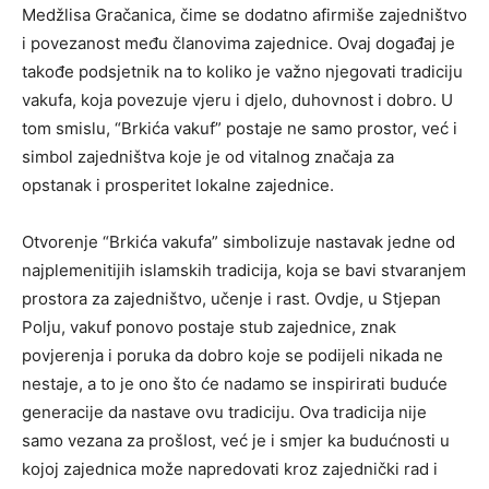
Medžlisa Gračanica, čime se dodatno afirmiše zajedništvo
i povezanost među članovima zajednice. Ovaj događaj je
takođe podsjetnik na to koliko je važno njegovati tradiciju
vakufa, koja povezuje vjeru i djelo, duhovnost i dobro. U
tom smislu, “Brkića vakuf” postaje ne samo prostor, već i
simbol zajedništva koje je od vitalnog značaja za
opstanak i prosperitet lokalne zajednice.
Otvorenje “Brkića vakufa” simbolizuje nastavak jedne od
najplemenitijih islamskih tradicija, koja se bavi stvaranjem
prostora za zajedništvo, učenje i rast. Ovdje, u Stjepan
Polju, vakuf ponovo postaje stub zajednice, znak
povjerenja i poruka da dobro koje se podijeli nikada ne
nestaje, a to je ono što će nadamo se inspirirati buduće
generacije da nastave ovu tradiciju. Ova tradicija nije
samo vezana za prošlost, već je i smjer ka budućnosti u
kojoj zajednica može napredovati kroz zajednički rad i