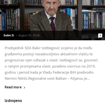
Salim D.
-
August 10, 2026
0
Predsjednik SDA Bakir Izetbegović ocijenio je da među
građanima postoji nezadovoljstvo aktuelnom vlašću te
prognozirao njen odlazak s vlasti. Izetbegović se, govoreći
o ranijim promjenama vlasti, posebno osvrnuo na 2010.
godinu i period kada je Vladu Federacije BiH predvodio
Nermin Nikšić.Regionalne vesti Balkan – Alijansu je...
Read more
Izdvojeno