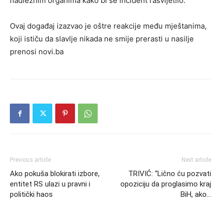
nadležnim organima kako bi se incident rasvijetlio.
Ovaj događaj izazvao je oštre reakcije među mještanima,
koji ističu da slavlje nikada ne smije prerasti u nasilje
prenosi novi.ba
Previous article
Next article
Ako pokuša blokirati izbore,
TRIVIĆ: “Lično ću pozvati
entitet RS ulazi u pravni i
opoziciju da proglasimo kraj
politički haos
BiH, ako…