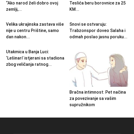
“Ako narod želi dobro ovoj
Teslića beru borovnice za 25
zemlji,...
KM...
Velika ukrajinska zastava više
Snovi se ostvaruju:
nije u centru Prištine, samo
Trabzonspor doveo Salaha i
dan nakon...
odmah poslao jasnu poruku...
Utakmica u Banja Luci:
‘Lešinari’ istjerani sa stadiona
zbog veličanja ratnog...
Bračna intimnost: Pet načina
za povezivanje sa vašim
supružnikom