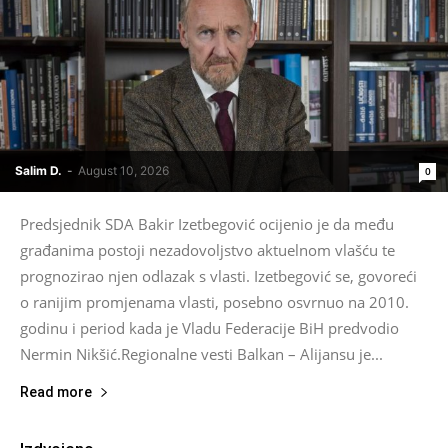
Salim D.
-
August 10, 2026
0
Predsjednik SDA Bakir Izetbegović ocijenio je da među
građanima postoji nezadovoljstvo aktuelnom vlašću te
prognozirao njen odlazak s vlasti. Izetbegović se, govoreći
o ranijim promjenama vlasti, posebno osvrnuo na 2010.
godinu i period kada je Vladu Federacije BiH predvodio
Nermin Nikšić.Regionalne vesti Balkan – Alijansu je...
Read more