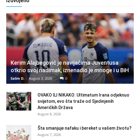
Izdvojeno
Kerim Alajbegović je navijačima Juventusa
otkrio svoj nadimak, iznenadio je mnoge i u BiH
Salim D.
-
August 3, 2026
0
OVAKO ILI NIKAKO: Ultimatum Irana odjeknuo
svijetom, evo šta traže od Sjedinjenih
Američkih Država
August 8, 2026
Šta smanjuje nafaku i bereket u vašem životu?
August 7, 2026