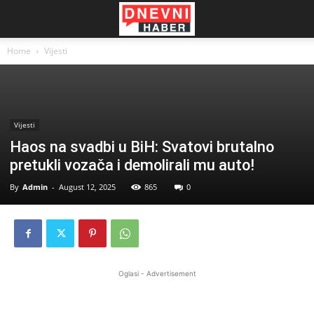
Home
Vijesti
Vijesti
Haos na svadbi u BiH: Svatovi brutalno
pretukli vozača i demolirali mu auto!
By
Admin
-
August 12, 2025
865
0
Oglasi - Advertisement