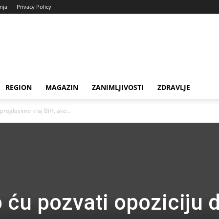
enja
Privacy Policy
REGION
MAGAZIN
ZANIMLJIVOSTI
ZDRAVLJE
a proglasimo kraj BiH, ako…
 ću pozvati opoziciju 