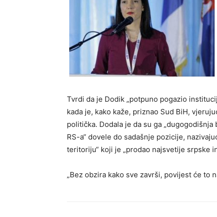
Tvrdi da je Dodik „potpuno pogazio instituci
kada je, kako kaže, priznao Sud BiH, vjeruju
politička. Dodala je da su ga „dugogodišnja 
RS-a“ dovele do sadašnje pozicije, naziva
teritoriju“ koji je „prodao najsvetije srpske 
„Bez obzira kako sve završi, povijest će to na