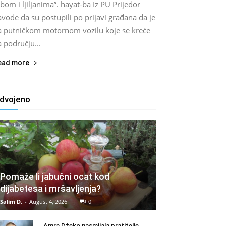
bom i ljiljanima”. hayat-ba Iz PU Prijedor
vode da su postupili po prijavi građana da je
a putničkom motornom vozilu koje se kreće
 području...
ead more
zdvojeno
Pomaže li jabučni ocat kod
dijabetesa i mršavljenja?
Salim D.
-
August 4, 2026
0
Amra Džeko nasmijala pratitelje