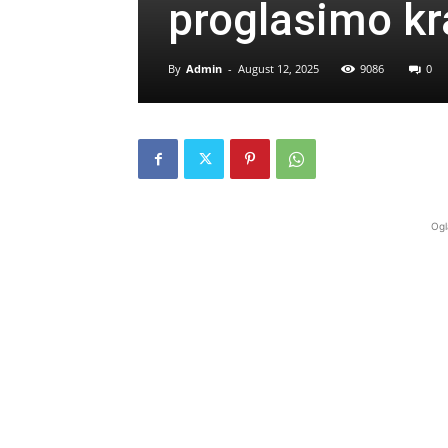
proglasimo kr
By
Admin
-
August 12, 2025
9086
0
Ogl