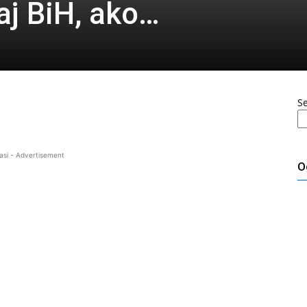
aj BiH, ako…
S
asi - Advertisement
O