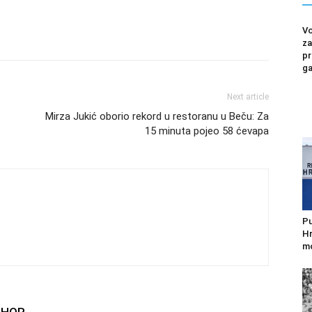
Vo
za
pr
ga
Next article
Mirza Jukić oborio rekord u restoranu u Beču: Za
15 minuta pojeo 58 ćevapa
Pu
Hr
mo