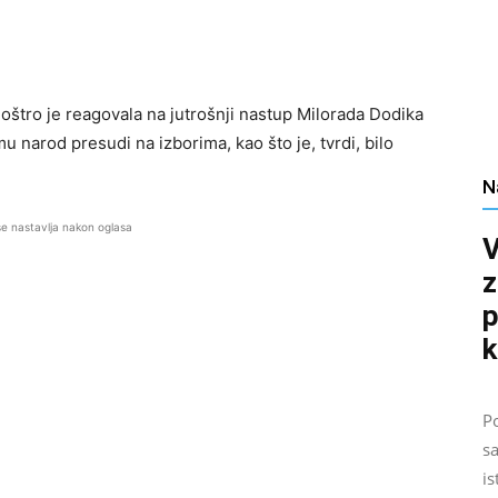
oštro je reagovala na jutrošnji nastup Milorada Dodika
u narod presudi na izborima, kao što je, tvrdi, bilo
N
se nastavlja nakon oglasa
V
z
p
k
Po
sa
is