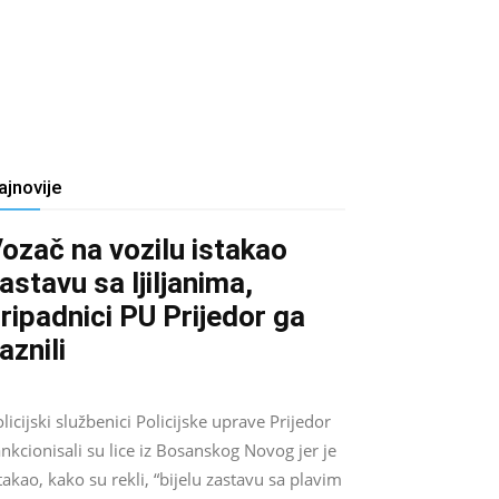
ajnovije
ozač na vozilu istakao
astavu sa ljiljanima,
ripadnici PU Prijedor ga
aznili
Salim D.
-
August 7, 2026
0
licijski službenici Policijske uprave Prijedor
nkcionisali su lice iz Bosanskog Novog jer je
takao, kako su rekli, “bijelu zastavu sa plavim