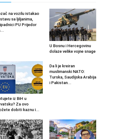
zač na vozilu istakao
stavu sa ljiljanima,
ipadnici PU Prijedor
...
U Bosnu i Hercegovinu
dolaze velike vojne snage
Da li je kreiran
muslimanski NATO:
Turska, Saudijska Arabija
i Pakistan...
tujete iz BiH u
vatsku? Za ovo
žete dobiti kaznu i...