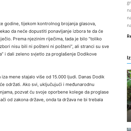
gr
na
n
 te godine, tijekom kontrolnog brojanja glasova,
na
kao da neće dopustiti ponavljanje izbora te da će
R
ječio. Prema njezinim riječima, tada je bilo “toliko
bori nisu bili ni pošteni ni pošteni”, ali stranci su sve
” i dali zeleno svjetlo za proglašenje Dodikove
I
a iza mene stajalo više od 15.000 ljudi. Danas Dodik
će održati. Ako svi, uključujući i međunarodnu
tnjama, pozvat ću svoje oporbene kolege da proglase
ači od zakona države, onda ta država ne bi trebala