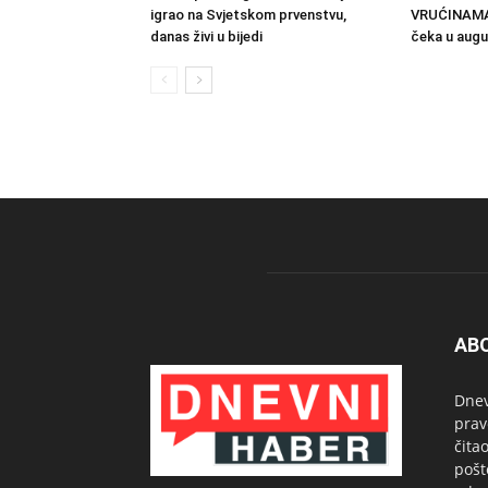
igrao na Svjetskom prvenstvu,
VRUĆINAMA: 
danas živi u bijedi
čeka u augu
AB
Dnev
prav
čita
pošt