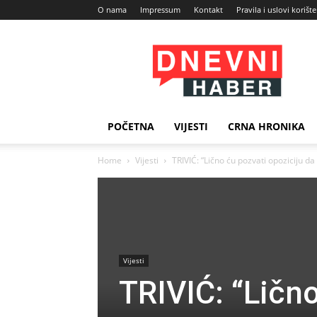
O nama
Impressum
Kontakt
Pravila i uslovi korišt
Dnevni
Haber
POČETNA
VIJESTI
CRNA HRONIKA
Home
Vijesti
TRIVIĆ: “Lično ću pozvati opoziciju d
Vijesti
TRIVIĆ: “Lično