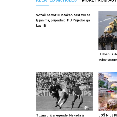
RELATED ARTICLES
MORE FROM AU
Vozač na vozilu istakao zastavu sa
ljiljanima, pripadnici PU Prijedor ga
kaznili
U Bosnu i H
vojne snage
Tužna priča legende: Nekada je
JOŠ NIJE 