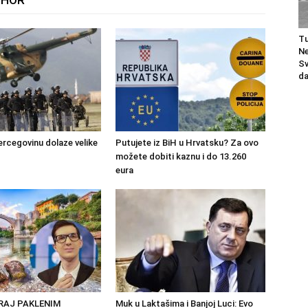
THOR
Tu
Ne
Sv
da
ercegovinu dolaze velike
Putujete iz BiH u Hrvatsku? Za ovo
možete dobiti kaznu i do 13.260
eura
KRAJ PAKLENIM
Muk u Laktašima i Banjoj Luci: Evo