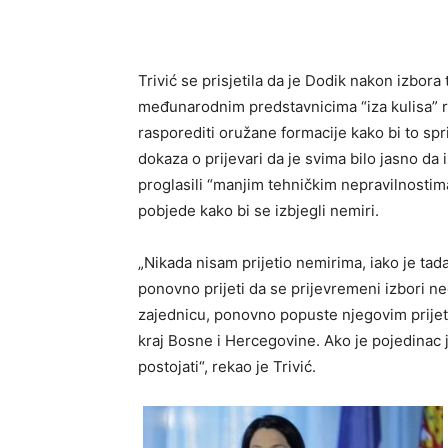
Trivić se prisjetila da je Dodik nakon izbora
međunarodnim predstavnicima “iza kulisa” re
rasporediti oružane formacije kako bi to spri
dokaza o prijevari da je svima bilo jasno da iz
proglasili “manjim tehničkim nepravilnostima
pobjede kako bi se izbjegli nemiri.
„Nikada nisam prijetio nemirima, iako je tad
ponovno prijeti da se prijevremeni izbori ne
zajednicu, ponovno popuste njegovim prije
kraj Bosne i Hercegovine. Ako je pojedinac j
postojati“, rekao je Trivić.