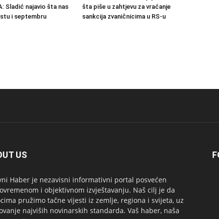
Sladić najavio šta nas
šta piše u zahtjevu za vraćanje
stu i septembru
sankcija zvaničnicima u RS-u
OUT US
F
ni Haber je nezavisni informativni portal posvećen
ovremenom i objektivnom izvještavanju. Naš cilj je da
ocima pružimo tačne vijesti iz zemlje, regiona i svijeta, uz
ovanje najviših novinarskih standarda. Vaš haber, naša