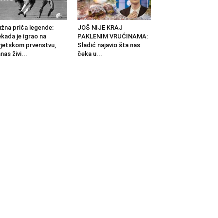
žna priča legende:
JOŠ NIJE KRAJ
kada je igrao na
PAKLENIM VRUĆINAMA:
jetskom prvenstvu,
Sladić najavio šta nas
nas živi...
čeka u...