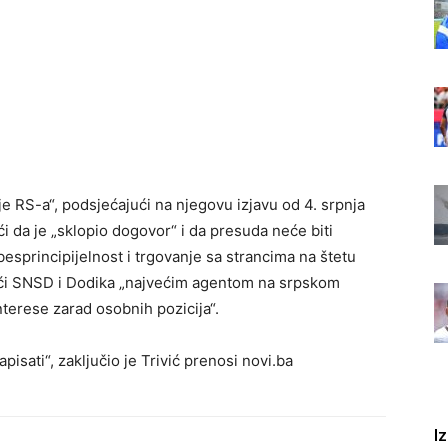
je RS-a“, podsjećajući na njegovu izjavu od 4. srpnja
ći da je „sklopio dogovor“ i da presuda neće biti
besprincipijelnost i trgovanje sa strancima na štetu
jući SNSD i Dodika „najvećim agentom na srpskom
interese zarad osobnih pozicija“.
pisati“, zaključio je Trivić prenosi novi.ba
I