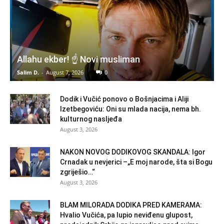
Allahu ekber! ☝️ Novi musliman
Salim D.
-
August 7, 2026
0
Dodik i Vučić ponovo o Bošnjacima i Aliji
Izetbegoviću: Oni su mlada nacija, nema bh.
kulturnog nasljeđa
August 3, 2026
NAKON NOVOG DODIKOVOG SKANDALA: Igor
Crnadak u nevjerici –„E moj narode, šta si Bogu
zgriješio…“
August 3, 2026
BLAM MILORADA DODIKA PRED KAMERAMA:
Hvalio Vučića, pa lupio neviđenu glupost,