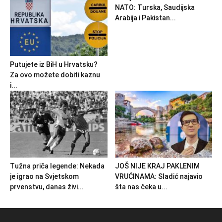
NATO: Turska, Saudijska
Arabija i Pakistan...
Putujete iz BiH u Hrvatsku?
Za ovo možete dobiti kaznu
i...
Tužna priča legende: Nekada
JOŠ NIJE KRAJ PAKLENIM
je igrao na Svjetskom
VRUĆINAMA: Sladić najavio
prvenstvu, danas živi...
šta nas čeka u...