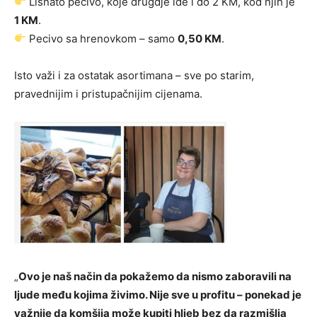
Lisnato pecivo, koje drugdje ide i do 2 KM, kod njih je
1 KM
.
Pecivo sa hrenovkom – samo
0,50 KM
.
Isto važi i za ostatak asortimana – sve po starim,
pravednijim i pristupačnijim cijenama.
„
Ovo je naš način da pokažemo da nismo zaboravili na
ljude među kojima živimo. Nije sve u profitu – ponekad je
važnije da komšija može kupiti hljeb bez da razmišlja