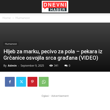
Home
Humanost
Humanost
Hljeb za marku, pecivo za pola – pekara iz
Grčanice osvojila srca građana (VIDEO)
By
Admin
-
September 9, 2025
341
0
Oglasi - Advertisement