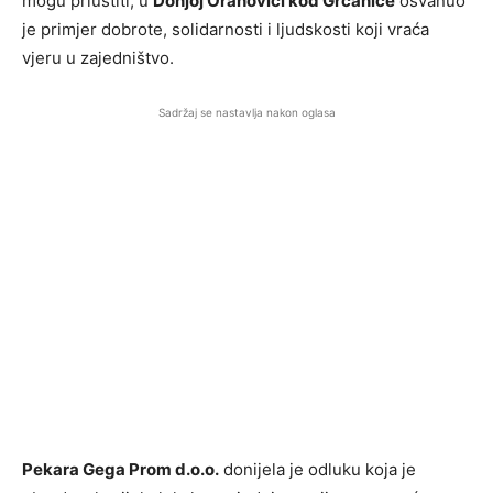
mogu priuštiti, u
Donjoj Orahovici kod Grčanice
osvanuo
je primjer dobrote, solidarnosti i ljudskosti koji vraća
vjeru u zajedništvo.
Sadržaj se nastavlja nakon oglasa
Pekara Gega Prom d.o.o.
donijela je odluku koja je