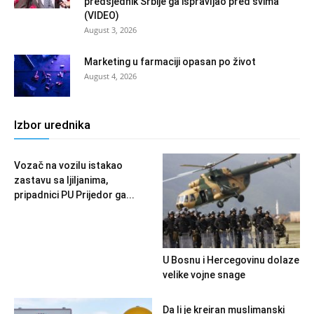
predsjednik Srbije ga ispravljao pred svima
(VIDEO)
August 3, 2026
Marketing u farmaciji opasan po život
August 4, 2026
Izbor urednika
Vozač na vozilu istakao
zastavu sa ljiljanima,
pripadnici PU Prijedor ga...
U Bosnu i Hercegovinu dolaze
velike vojne snage
Da li je kreiran muslimanski