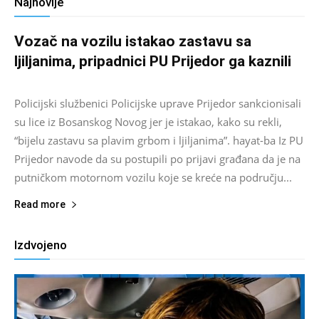
Najnovije
Vozač na vozilu istakao zastavu sa
ljiljanima, pripadnici PU Prijedor ga kaznili
Salim D.
-
August 7, 2026
0
Policijski službenici Policijske uprave Prijedor sankcionisali
su lice iz Bosanskog Novog jer je istakao, kako su rekli,
“bijelu zastavu sa plavim grbom i ljiljanima”. hayat-ba Iz PU
Prijedor navode da su postupili po prijavi građana da je na
putničkom motornom vozilu koje se kreće na području...
Read more
Izdvojeno