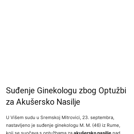
Suđenje Ginekologu zbog Optužbi
za Akušersko Nasilje
U Višem sudu u Sremskoj Mitrovici, 23. septembra,
nastavljeno je suđenje ginekologu M. M. (46) iz Rume,
koji se suočava s optužbama za
akušersko nasilje
nad