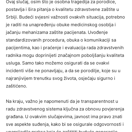
Ovaj slučaj, osim što je osobna tragedija za porodice,
postavlja i šira pitanja o kvalitetu zdravstvene zaštite u
Srbiji. Budeći svjesni važnosti ovakvih situacija, potrebno
je raditi na unapređenju obuke medicinskog osoblja i
jačanju mehanizama zaštite pacijenata. Uvođenje
standardizovanih procedura, obuka o komunikaciji sa
pacijentima, kao i praćenje i evaluacija rada zdravstvenih
radnika mogu doprinijeti značajnom poboljšanju kvaliteta
usluga. Samo tako možemo osigurati da se ovakvi
incidenti više ne ponavljaju, a da se porodilje, koje su u
najranjivijem trenutku svog života, osjećaju sigurno i
zaštićeno.
Na kraju, važno je napomenuti da je transparentnost u
radu zdravstvenog sistema ključna za obnovu povjerenja
građana. U ovakvim slučajevima, javnost ima pravo znati
sve aspekte suđenja, kako bi se osigurale odgovornosti i
unaprijedila praksa koja će zaštititi buduće generacije.