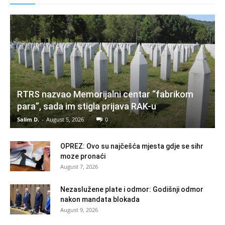
RTRS nazvao Memorijalni centar “fabrikom
para”, sada im stigla prijava RAK-u
Salim D.
-
August 5, 2026
0
OPREZ: Ovo su najčešća mjesta gdje se sihr
moze pronaći
August 7, 2026
Nezaslužene plate i odmor: Godišnji odmor
nakon mandata blokada
August 9, 2026