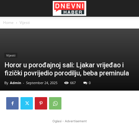
Home
Vijesti
Vijesti
Horor u porođajnoj sali: Ljakar vrijeđao i
fizički povrijedio porodilju, beba preminula
By
Admin
-
September 24, 2025
667
0
Oglasi - Advertisement