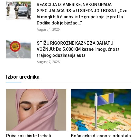
REAKCIJA IZ AMERIKE, NAKON UPADA
SPECIJALACA RS-a U SREDNJOJ BOSNI: „Ovo
bi mogli biti članovi iste grupe koja je pratila
Dodika dok je bježao…“
August 4, 2026
STIŽU RIGOROZNE KAZNE ZA BAHATU
VOŽNJU: Do 5.000 KM kazne i mogućnost
trajnog oduzimanja auta
August 7, 2026
Izbor urednika
Priča koju biste trebali
Bošnjačka dijaspora odustala