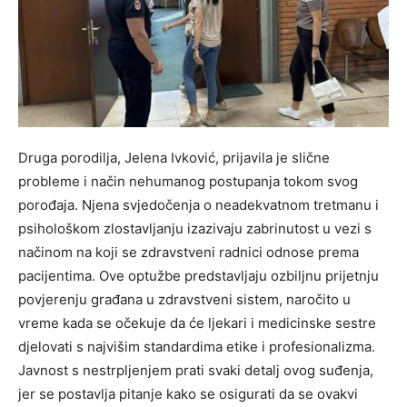
Druga porodilja, Jelena Ivković, prijavila je slične
probleme i način nehumanog postupanja tokom svog
porođaja. Njena svjedočenja o neadekvatnom tretmanu i
psihološkom zlostavljanju izazivaju zabrinutost u vezi s
načinom na koji se zdravstveni radnici odnose prema
pacijentima. Ove optužbe predstavljaju ozbiljnu prijetnju
povjerenju građana u zdravstveni sistem, naročito u
vreme kada se očekuje da će ljekari i medicinske sestre
djelovati s najvišim standardima etike i profesionalizma.
Javnost s nestrpljenjem prati svaki detalj ovog suđenja,
jer se postavlja pitanje kako se osigurati da se ovakvi