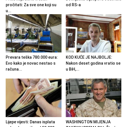
pročitati: Za sve one koji su
od RS-a
u...
Prevara teška 780.000 eura:
KOD KUĆE JE NAJBOLJE:
Evo kako je novac nestao s
Nakon deset godina vratio se
računa...
u BiH,...
Lijepe vijesti: Danas isplata
WASHINGTON MIJENJA