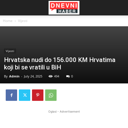
Home
Vijesti
Vijesti
Hrvatska nudi do 156.000 KM Hrvatima
koji bi se vratili u BiH
By
Admin
-
July 24, 2025
494
0
Oglasi - Advertisement