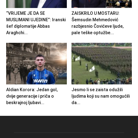
“VRIJEME JE DA SE
ZAISKRILO U MOSTARU:
MUSLIMANI UJEDINE”: Iranski
Šemsudin Mehmedović
šef diplomatije Abbas
razbjesnio Čovićeve ljude,
Araghchi...
pale teške optužbe...
Aldian Korora: Jedan gol,
Jesmo li se zaista odužili
dvije generacije i priča o
ljudima koji su nam omogućili
beskrajnoj ljubavi...
da...