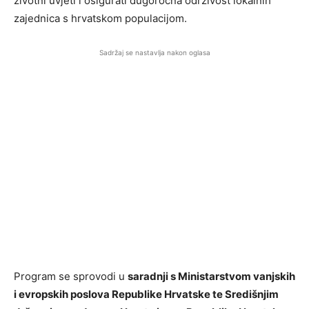
životni uvjeti i osigurati dugoročna održivost lokalnih
zajednica s hrvatskom populacijom.
Sadržaj se nastavlja nakon oglasa
Program se sprovodi u
saradnji s Ministarstvom vanjskih
i evropskih poslova Republike Hrvatske te Središnjim