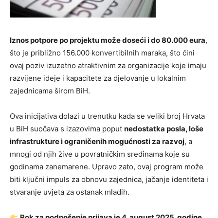
Iznos potpore po projektu može doseći i do 80.000 eura
,
što je približno 156.000 konvertibilnih maraka, što čini
ovaj poziv izuzetno atraktivnim za organizacije koje imaju
razvijene ideje i kapacitete za djelovanje u lokalnim
zajednicama širom BiH.
Ova inicijativa dolazi u trenutku kada se veliki broj Hrvata
u BiH suočava s izazovima poput
nedostatka posla, loše
infrastrukture i ograničenih mogućnosti za razvoj
, a
mnogi od njih žive u povratničkim sredinama koje su
godinama zanemarene. Upravo zato, ovaj program može
biti ključni impuls za obnovu zajednica, jačanje identiteta i
stvaranje uvjeta za ostanak mladih.
Rok za podnošenje prijava je 4. august 2025. godine
,