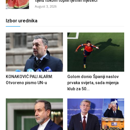
tijelu tokom toplih ljetnih mjeseci
August 3, 2026
Izbor urednika
KONAKOVIĆ PALI ALARM:
Golom donio Španiji naslov
Otvoreno pismo UN-u
prvaka svijeta, sada mijenja
klub za 50...