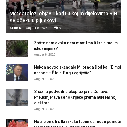
Meteorolozi objavili kad i u kojim dijelovima BiH
se očekuju pljuskovi
Salim D.
-
August 6, 2026
0
Zašto sam ovako nesretna: Ima li kraja mojim
iskušenjima?
August 8, 2026
Nakon novog skandala Milorada Dodika: “E moj
narode – Šta si Bogu zgriješio”
August 4, 2026
Snažna podvodna eksplozija na Dunavu:
Preusmjerava se tok rijeke prema nuklearnoj
elektrani
August 3, 2026
Nutricionisti otkrili kako lubenica može pomoći