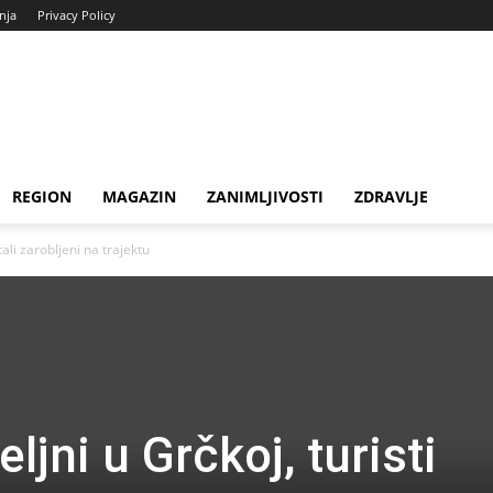
enja
Privacy Policy
REGION
MAGAZIN
ZANIMLJIVOSTI
ZDRAVLJE
tali zarobljeni na trajektu
ljni u Grčkoj, turisti