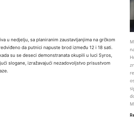
iva u nedjelju, sa planiranim zaustavljanjima na grčkom
Mi
redviđeno da putnici napuste brod između 12 i 18 sati.
na
kada su se deseci demonstranata okupili u luci Syros,
H
jući slogane, izražavajući nezadovoljstvo prisustvom
zn
Gaze.
re
o
si
do
Mi
R