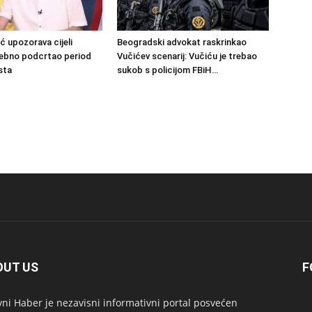
ć upozorava cijeli
Beogradski advokat raskrinkao
sebno podcrtao period
Vučićev scenarij: Vučiću je trebao
sta
sukob s policijom FBiH…
OUT US
F
ni Haber je nezavisni informativni portal posvećen