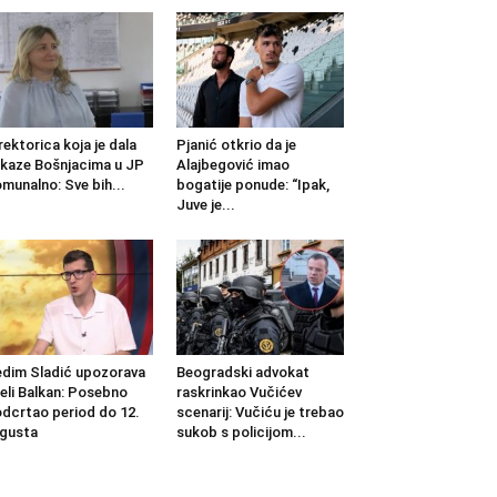
rektorica koja je dala
Pjanić otkrio da je
kaze Bošnjacima u JP
Alajbegović imao
munalno: Sve bih...
bogatije ponude: “Ipak,
Juve je...
dim Sladić upozorava
Beogradski advokat
jeli Balkan: Posebno
raskrinkao Vučićev
dcrtao period do 12.
scenarij: Vučiću je trebao
gusta
sukob s policijom...