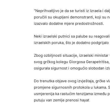
“Neprihvatljivo je da se turisti iz Izraela i 
poručili su okupljeni demonstranti, koji su na
izazvalo dodatne mjere predostrožnosti.
Neki izraelski putnici sa palube su reagoval
izraelskih poruka, što je dodatno podgrijalo
Zbog ozbiljnosti situacije, izraelski minist
svog grčkog kolegu Giorgosa Gerapetritisa, 
osigurala sigurnost i omogućio slobodan iz
Do trenutka objave ovog izvještaja, grčke vl
promjene sigurnosnih protokola u lukama. Si
usmjerenija ka rastućim tenzijama između pro
putuju van zemlje prenosi hayat