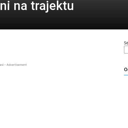
ni na trajektu
S
asi - Advertisement
O