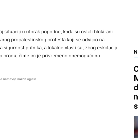
j situaciji u utorak popodne, kada su ostali blokirani
ovnog propalestinskog protesta koji se odvijao na
za sigurnost putnika, a lokalne vlasti su, zbog eskalacije
N
ke na brodu, čime im je privremeno onemogućeno
se nastavlja nakon oglasa
d
n
s