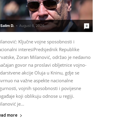
Salim D.
-
August 6, 2026
0
lanović: Ključne vojne sposobnosti i
cionalni interesiPredsjednik Republike
rvatske, Zoran Milanović, održao je nedavno
ačajan govor na proslavi obljetnice vojno-
darstvene akcije Oluja u Kninu, gdje se
svrnuo na važne aspekte nacionalne
gurnosti, vojnih sposobnosti i povijesne
gađaje koji oblikuju odnose u regiji.
lanović je...
ead more