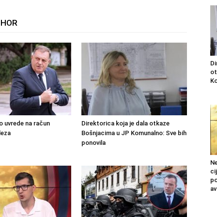
THOR
Di
ot
Ko
o uvrede na račun
Direktorica koja je dala otkaze
leza
Bošnjacima u JP Komunalno: Sve bih
ponovila
Ne
ci
po
av