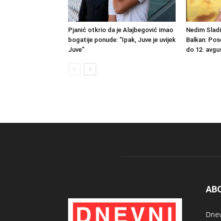
Pjanić otkrio da je Alajbegović imao
Nedim Sladi
bogatije ponude: “Ipak, Juve je uvijek
Balkan: Po
Juve”
do 12. avgu
AB
Dnev