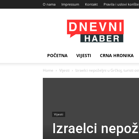
O nama
Impressum
Kontakt
Pravila i uslovi korišt
Dnevni
Haber
POČETNA
VIJESTI
CRNA HRONIKA
Home
Vijesti
Izraelci nepoželjni u Grčkoj, turisti os
Vijesti
Izraelci nepože