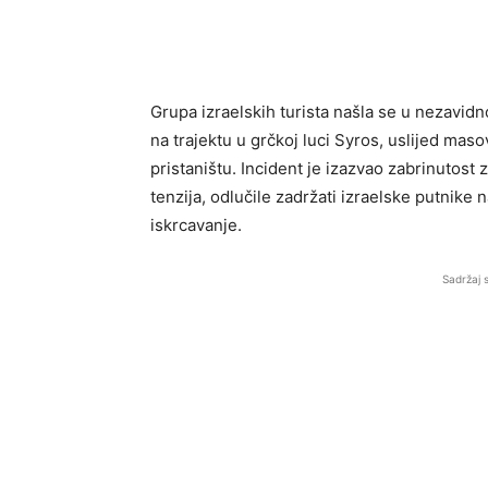
Grupa izraelskih turista našla se u nezavidno
na trajektu u grčkoj luci Syros, uslijed mas
pristaništu. Incident je izazvao zabrinutost 
tenzija, odlučile zadržati izraelske putni
iskrcavanje.
Sadržaj 