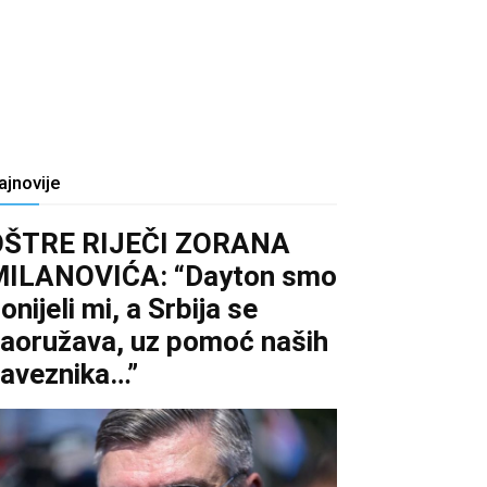
ajnovije
OŠTRE RIJEČI ZORANA
MILANOVIĆA: “Dayton smo
onijeli mi, a Srbija se
aoružava, uz pomoć naših
aveznika…”