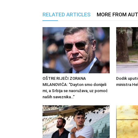
RELATED ARTICLES
MORE FROM AU
OŠTRE RIJEČI ZORANA
Dodik uputi
MILANOVIĆA: “Dayton smo donijeli
ministra He
mi, a Srbija se naoružava, uz pomoć
naših saveznika…”