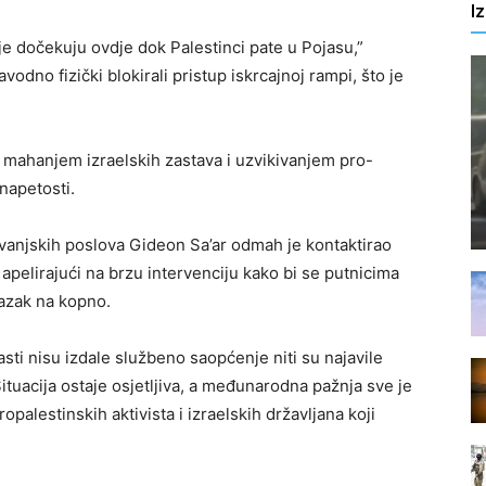
I
dalje dočekuju ovdje dok Palestinci pate u Pojasu,”
vodno fizički blokirali pristup iskrcajnoj rampi, što je
i mahanjem izraelskih zastava i uzvikivanjem pro-
 napetosti.
ar vanjskih poslova Gideon Sa’ar odmah je kontaktirao
apelirajući na brzu intervenciju kako bi se putnicima
lazak na kopno.
asti nisu izdale službeno saopćenje niti su najavile
tuacija ostaje osjetljiva, a međunarodna pažnja sve je
palestinskih aktivista i izraelskih državljana koji