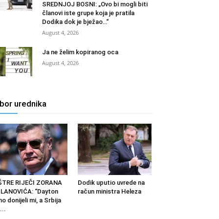
SREDNJOJ BOSNI: „Ovo bi mogli biti
članovi iste grupe koja je pratila
Dodika dok je bježao…“
August 4, 2026
Ja ne želim kopiranog oca
August 4, 2026
zbor urednika
ŠTRE RIJEČI ZORANA
Dodik uputio uvrede na
LANOVIĆA: “Dayton
račun ministra Heleza
o donijeli mi, a Srbija
...