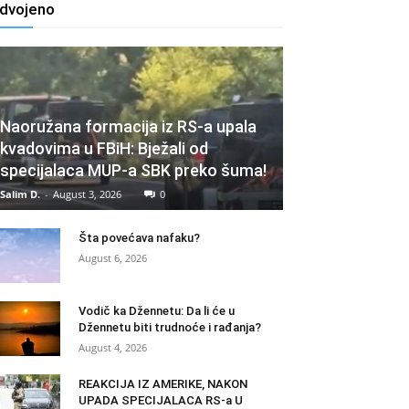
zdvojeno
Naoružana formacija iz RS-a upala
kvadovima u FBiH: Bježali od
specijalaca MUP-a SBK preko šuma!
Salim D.
-
August 3, 2026
0
Šta povećava nafaku?
August 6, 2026
Vodič ka Džennetu: Da li će u
Džennetu biti trudnoće i rađanja?
August 4, 2026
REAKCIJA IZ AMERIKE, NAKON
UPADA SPECIJALACA RS-a U