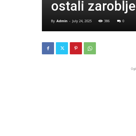
ostali zaroblje
By
Admin
-
July 24, 2025
386
0
Ogl