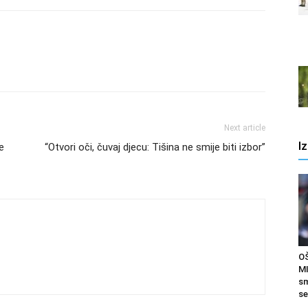
Next article
I
e
“Otvori oči, čuvaj djecu: Tišina ne smije biti izbor”
O
MI
sm
se