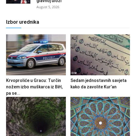
glavnoj ulozi
August 5, 2026
Izbor urednika
Krvoproliće u Gracu: Turčin
Sedam jednostavnih savjeta
nožem izbo muškarca iz BiH,
kako da zavolite Kur’an
pa se...