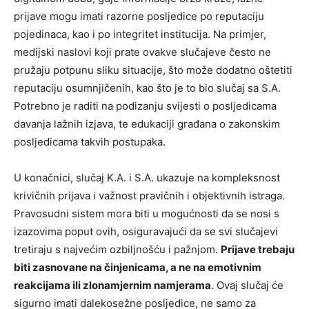
prijave mogu imati razorne posljedice po reputaciju
pojedinaca, kao i po integritet institucija. Na primjer,
medijski naslovi koji prate ovakve slučajeve često ne
pružaju potpunu sliku situacije, što može dodatno oštetiti
reputaciju osumnjičenih, kao što je to bio slučaj sa S.A.
Potrebno je raditi na podizanju svijesti o posljedicama
davanja lažnih izjava, te edukaciji građana o zakonskim
posljedicama takvih postupaka.
U konačnici, slučaj K.A. i S.A. ukazuje na kompleksnost
krivičnih prijava i važnost pravičnih i objektivnih istraga.
Pravosudni sistem mora biti u mogućnosti da se nosi s
izazovima poput ovih, osiguravajući da se svi slučajevi
tretiraju s najvećim ozbiljnošću i pažnjom.
Prijave trebaju
biti zasnovane na činjenicama, a ne na emotivnim
reakcijama ili zlonamjernim namjerama
. Ovaj slučaj će
sigurno imati dalekosežne posljedice, ne samo za