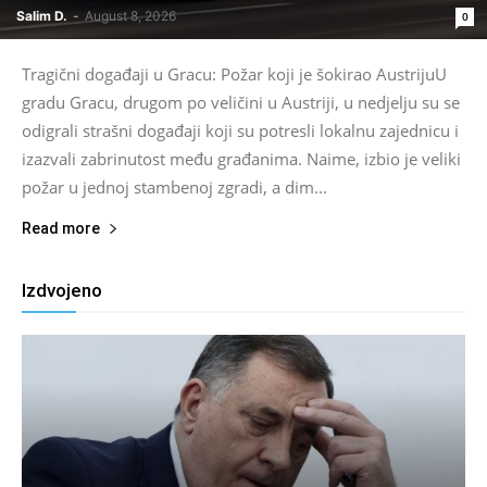
Salim D.
-
August 8, 2026
0
Tragični događaji u Gracu: Požar koji je šokirao AustrijuU
gradu Gracu, drugom po veličini u Austriji, u nedjelju su se
odigrali strašni događaji koji su potresli lokalnu zajednicu i
izazvali zabrinutost među građanima. Naime, izbio je veliki
požar u jednoj stambenoj zgradi, a dim...
Read more
Izdvojeno