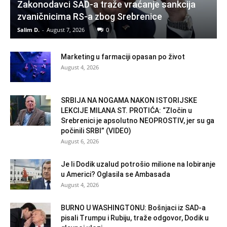
Zakonodavci SAD-a traže vraćanje sankcija
zvaničnicima RS-a zbog Srebrenice
Salim D.
-
August 7, 2026
0
Marketing u farmaciji opasan po život
August 4, 2026
SRBIJA NA NOGAMA NAKON ISTORIJSKE
LEKCIJE MILANA ST. PROTIĆA: “Zločin u
Srebrenici je apsolutno NEOPROSTIV, jer su ga
počinili SRBI” (VIDEO)
August 6, 2026
Je li Dodik uzalud potrošio milione na lobiranje
u Americi? Oglasila se Ambasada
August 4, 2026
BURNO U WASHINGTONU: Bošnjaci iz SAD-a
pisali Trumpu i Rubiju, traže odgovor, Dodik u