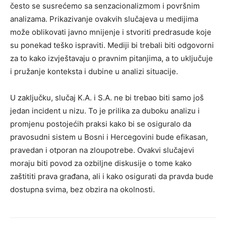
često se susrećemo sa senzacionalizmom i površnim
analizama. Prikazivanje ovakvih slučajeva u medijima
može oblikovati javno mnijenje i stvoriti predrasude koje
su ponekad teško ispraviti. Mediji bi trebali biti odgovorni
za to kako izvještavaju o pravnim pitanjima, a to uključuje
i pružanje konteksta i dubine u analizi situacije.
U zaključku, slučaj K.A. i S.A. ne bi trebao biti samo još
jedan incident u nizu. To je prilika za duboku analizu i
promjenu postojećih praksi kako bi se osiguralo da
pravosudni sistem u Bosni i Hercegovini bude efikasan,
pravedan i otporan na zloupotrebe. Ovakvi slučajevi
moraju biti povod za ozbiljne diskusije o tome kako
zaštititi prava građana, ali i kako osigurati da pravda bude
dostupna svima, bez obzira na okolnosti.