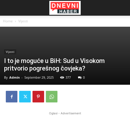
Home
Vijesti
Vijesti
I to je moguće u BiH: Sud u Visokom
pritvorio pogrešnog čovjeka?
By
Admin
-
September 29, 2025
377
0
Oglasi - Advertisement