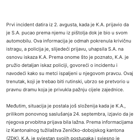
Prvi incident datira iz 2. avgusta, kada je K.A. prijavio da
je S.A. pucao prema njemu iz pištolja dok je bio u svom
automobilu. Ova informacija je odmah pokrenula krivičnu
istragu, a policija je, slijedeći prijavu, uhapsila S.A. na
osnovu iskaza K.A. Prema onome što je poznato, K.A. je
pružio detaljan iskaz policiji, govoreći o incidentu i
navodeći kako su metci ispaljeni u njegovom pravcu. Ovaj
trenutak, koji je trebao biti rutinski, ubrzo se pretvorio u
pravnu dramu koja je privukla pažnju cijele zajednice.
Međutim, situacija je postala još složenija kada je K.A.,
prilikom ponovnog saslušanja 24. septembra, izjavio da je
njegova prvobitna prijava bila lažna. Prema informacijama
iz Kantonalnog tužilaštva Zeničko-dobojskog kantona
(ZDK), K.A. je svjestan svojih postupaka i svjesno je