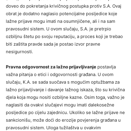
doveo do pokretanja krivičnog postupka protiv S.A. Ovaj
obrat je dodatno naglasio potencijalne posljedice koje
lažne prijave mogu imati na osumnjičene, ali i na sam
pravosudni sistem. U ovom slučaju, S.A. je pretrpio
ozbiljnu štetu po svoju reputaciju, a proces koji je trebao
biti zaštita pravde sada je postao izvor pravne
nesigurnosti.
Pravna odgovornost za lažno prijavljivanje
postavlja
važna pitanja o etici i odgovornosti građana. U ovom
slučaju, K.A. se sada suočava s mogućim optužbama za
lažno prijavljivanje i davanje lažnog iskaza, što su krivična
djela koja mogu nositi ozbiljne kazne. Osim toga, važno je
naglasiti da ovakvi slučajevi mogu imati dalekosežne
posljedice po cijelu zajednicu. Ukoliko se lažne prijave ne
sankcionišu, može doći do erozije povjerenja građana u
pravosudni sistem. Uloga tužilaštva u ovakvim