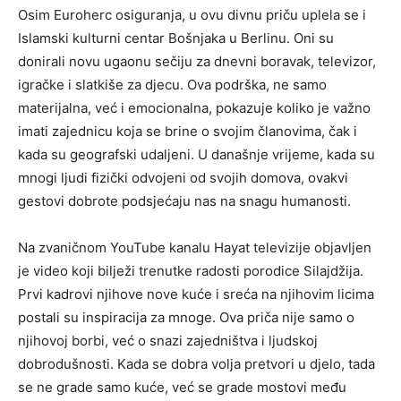
Osim Euroherc osiguranja, u ovu divnu priču uplela se i
Islamski kulturni centar Bošnjaka u Berlinu. Oni su
donirali novu ugaonu sečiju za dnevni boravak, televizor,
igračke i slatkiše za djecu. Ova podrška, ne samo
materijalna, već i emocionalna, pokazuje koliko je važno
imati zajednicu koja se brine o svojim članovima, čak i
kada su geografski udaljeni. U današnje vrijeme, kada su
mnogi ljudi fizički odvojeni od svojih domova, ovakvi
gestovi dobrote podsjećaju nas na snagu humanosti.
Na zvaničnom YouTube kanalu Hayat televizije objavljen
je video koji bilježi trenutke radosti porodice Silajdžija.
Prvi kadrovi njihove nove kuće i sreća na njihovim licima
postali su inspiracija za mnoge. Ova priča nije samo o
njihovoj borbi, već o snazi zajedništva i ljudskoj
dobrodušnosti. Kada se dobra volja pretvori u djelo, tada
se ne grade samo kuće, već se grade mostovi među