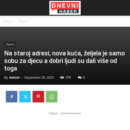
Home
Vijesti
Vijesti
Na staroj adresi, nova kuća, željela je samo
sobu za djecu a dobri ljudi su dali više od
toga
By
Admin
-
September 29, 2025
378
0
Oglasi - Advertisement