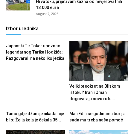
Hrvatsku, prijeti vam kazna od nevjerovatnih
13.000 eura
August 7, 2026
Izbor urednika
Japanski TikToker upoznao
legendarnog Tarika Hodžića:
Razgovarali na nekoliko jezika
Veliki preokret na Bliskom
istoku? Iran i Oman
dogovaraju novu rutu...
Tamo gdje džamije nikada nije
Mali Edin se godinama bori, a
bilo: Želja koja je čekala 35...
sada mu treba naša pomoć