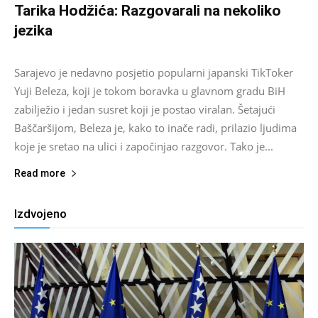
Tarika Hodžića: Razgovarali na nekoliko
jezika
Salim D.
-
August 9, 2026
0
Sarajevo je nedavno posjetio popularni japanski TikToker
Yuji Beleza, koji je tokom boravka u glavnom gradu BiH
zabilježio i jedan susret koji je postao viralan. Šetajući
Baščaršijom, Beleza je, kako to inače radi, prilazio ljudima
koje je sretao na ulici i započinjao razgovor. Tako je...
Read more
Izdvojeno