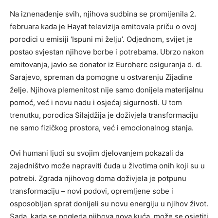
Na iznenađenje svih, njihova sudbina se promijenila 2.
februara kada je Hayat televizija emitovala priču o ovoj
porodici u emisiji ‘Ispuni mi želju’. Odjednom, svijet je
postao svjestan njihove borbe i potrebama. Ubrzo nakon
emitovanja, javio se donator iz Euroherc osiguranja d. d.
Sarajevo, spreman da pomogne u ostvarenju Zijadine
želje. Njihova plemenitost nije samo donijela materijalnu
pomoć, već i novu nadu i osjećaj sigurnosti. U tom
trenutku, porodica Silajdžija je doživjela transformaciju
ne samo fizičkog prostora, već i emocionalnog stanja.
Ovi humani ljudi su svojim djelovanjem pokazali da
zajedništvo može napraviti čuda u životima onih koji su u
potrebi. Zgrada njihovog doma doživjela je potpunu
transformaciju – novi podovi, opremljene sobe i
osposobljen sprat donijeli su novu energiju u njihov život.
Sada, kada se pogleda njihova nova kuća, može se osjetiti