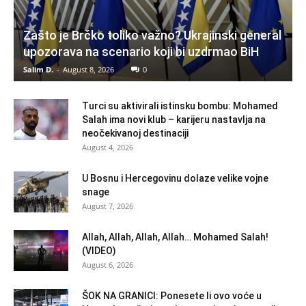
Zašto je Brčko toliko važno? Ukrajinski general
upozorava na scenario koji bi uzdrmao BiH
Salim D.
-
August 8, 2026
0
Turci su aktivirali istinsku bombu: Mohamed
Salah ima novi klub – karijeru nastavlja na
neočekivanoj destinaciji
August 4, 2026
U Bosnu i Hercegovinu dolaze velike vojne
snage
August 7, 2026
Allah, Allah, Allah, Allah… Mohamed Salah!
(VIDEO)
August 6, 2026
ŠOK NA GRANICI: Ponesete li ovo voće u