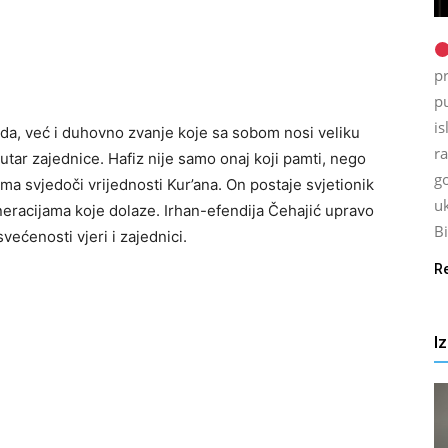
p
p
is
ruda, već i duhovno zvanje koje sa sobom nosi veliku
ra
tar zajednice. Hafiz nije samo onaj koji pamti, nego
go
ima svjedoči vrijednosti Kur’ana. On postaje svjetionik
uk
eneracijama koje dolaze. Irhan-efendija Čehajić upravo
Bi
većenosti vjeri i zajednici.
R
I