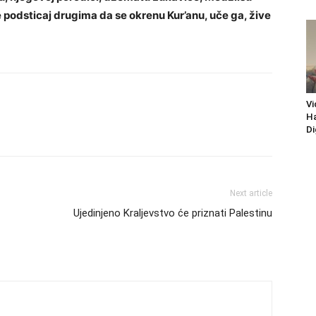
 podsticaj drugima da se okrenu Kur’anu, uče ga, žive
Vi
Ha
Di
Next article
Ujedinjeno Kraljevstvo će priznati Palestinu