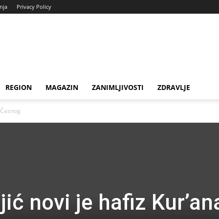
enja
Privacy Policy
REGION
MAGAZIN
ZANIMLJIVOSTI
ZDRAVLJE
a Časnog
jić novi je hafiz Kur’an