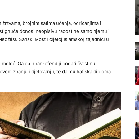
 žrtvama, brojnim satima učenja, odricanjima i
tignuće donosi neopisivu radost ne samo njemu i
edžlisu Sanski Most i cijeloj Islamskoj zajednici u
oleći Ga da Irhan-efendiji podari čvrstinu i
govom znanju i djelovanju, te da mu hafiska diploma