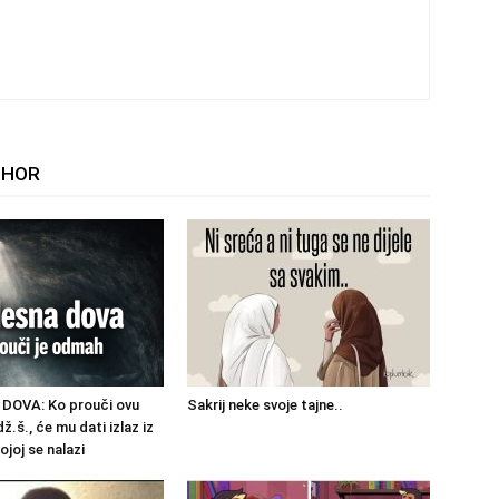
THOR
DOVA: Ko prouči ovu
Sakrij neke svoje tajne..
dž.š., će mu dati izlaz iz
ojoj se nalazi