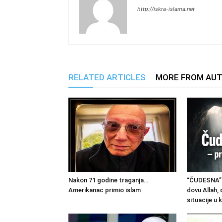
http://iskra-islama.net
RELATED ARTICLES
MORE FROM AU
Nakon 71 godine traganja…
“ČUDESNA” 
Amerikanac primio islam
dovu Allah, 
situacije u k