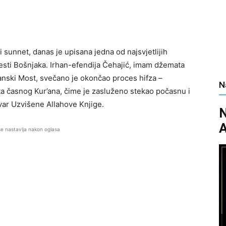
i sunnet, danas je upisana jedna od najsvjetlijih
esti Bošnjaka. Irhan-efendija Čehajić, imam džemata
anski Most, svečano je okončao proces hifza –
N
ta časnog Kur’ana, čime je zasluženo stekao počasnu i
ar Uzvišene Allahove Knjige.
N
A
se nastavlja nakon oglasa