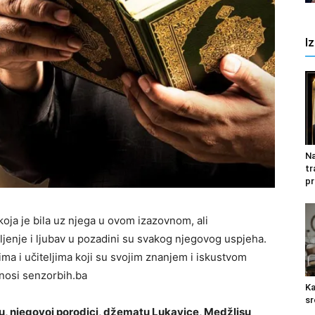
I
Na
tr
pr
koja je bila uz njega u ovom izazovnom, ali
ljenje i ljubav u pozadini su svakog njegovog uspjeha.
ma i učiteljima koji su svojim znanjem i iskustvom
enosi senzorbih.ba
Ka
sr
ću, njegovoj porodici, džematu Lukavice, Medžlisu