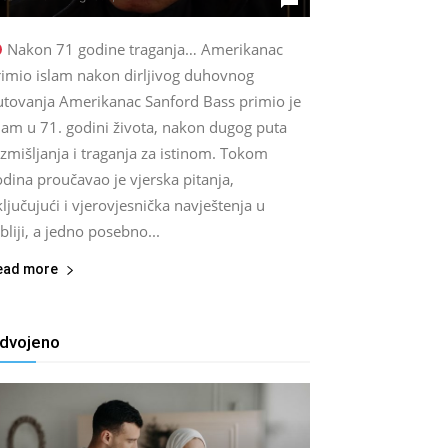
Nakon 71 godine traganja… Amerikanac
rimio islam nakon dirljivog duhovnog
utovanja Amerikanac Sanford Bass primio je
lam u 71. godini života, nakon dugog puta
zmišljanja i traganja za istinom. Tokom
dina proučavao je vjerska pitanja,
ljučujući i vjerovjesnička navještenja u
bliji, a jedno posebno...
ead more
zdvojeno