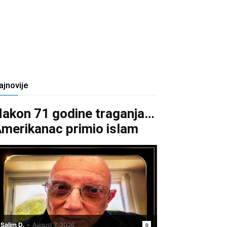
ajnovije
akon 71 godine traganja…
merikanac primio islam
Salim D.
-
August 7, 2026
0