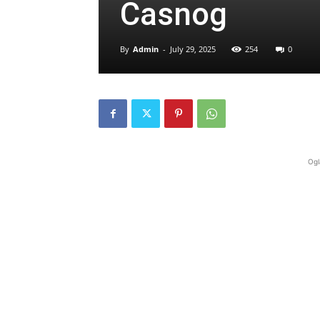
Časnog
By
Admin
-
July 29, 2025
254
0
Ogl