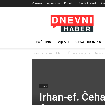
O nama
Impressum
Kontakt
Pravila i uslovi korišt
Dnevni
Haber
POČETNA
VIJESTI
CRNA HRONIKA
Home
Islam
Irhan-ef. Čehajić novi je hafiz Kur’an
Islam
Irhan-ef. Čeha