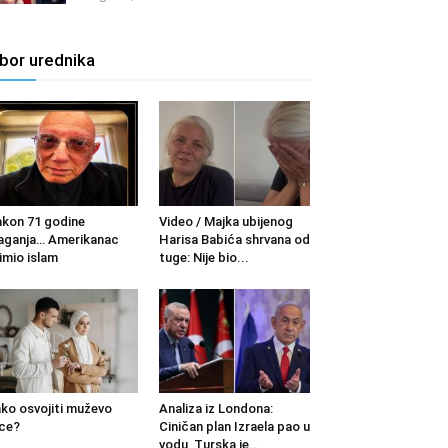
zbor urednika
kon 71 godine
Video / Majka ubijenog
aganja… Amerikanac
Harisa Babića shrvana od
imio islam
tuge: Nije bio...
ko osvojiti muževo
Analiza iz Londona:
ce?
Ciničan plan Izraela pao u
vodu, Turska je...