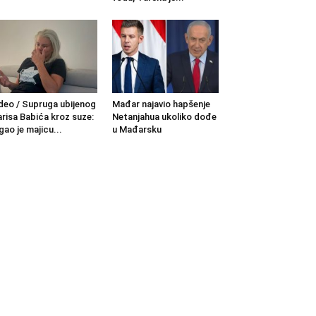
deo / Supruga ubijenog
Mađar najavio hapšenje
risa Babića kroz suze:
Netanjahua ukoliko dođe
gao je majicu...
u Mađarsku