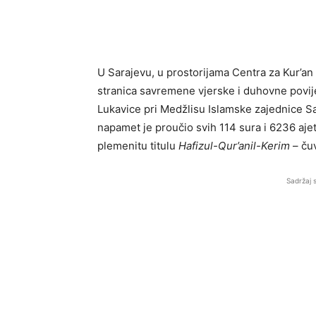
U Sarajevu, u prostorijama Centra za Kur’an 
stranica savremene vjerske i duhovne povij
Lukavice pri Medžlisu Islamske zajednice S
napamet je proučio svih 114 sura i 6236 aje
plemenitu titulu
Hafizul-Qur’anil-Kerim
– čuv
Sadržaj 