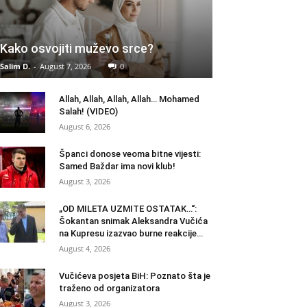
Kako osvojiti muževo srce?
Salim D.
-
August 7, 2026
0
Allah, Allah, Allah, Allah… Mohamed
Salah! (VIDEO)
August 6, 2026
Španci donose veoma bitne vijesti:
Samed Baždar ima novi klub!
August 3, 2026
„OD MILETA UZMITE OSTATAK…“:
Šokantan snimak Aleksandra Vučića
na Kupresu izazvao burne reakcije…
August 4, 2026
Vučićeva posjeta BiH: Poznato šta je
traženo od organizatora
August 3, 2026