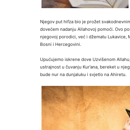
Njegov put hifza bio je prožet svakodnevnim
dovećem nadanju Allahovoj pomoći. Ovo pos
njegovoj porodici, već i džematu Lukavice, M
Bosni i Hercegovini.
Upućujemo iskrene dove Uzvišenom Allahu, m
ustrajnost u čuvanju Kur’ana, bereket u nje
bude nur na dunjaluku i svjetlo na Ahiretu.