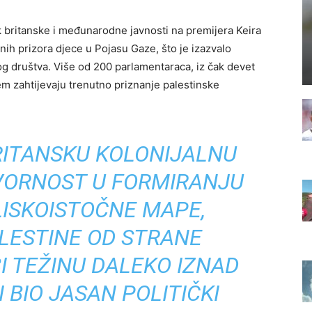
ak britanske i međunarodne javnosti na premijera Keira
ih prizora djece u Pojasu Gaze, što je izazvalo
og društva. Više od 200 parlamentaraca, iz čak devet
jem zahtijevaju trenutno priznanje palestinske
RITANSKU KOLONIJALNU
VORNOST U FORMIRANJU
ISKOISTOČNE MAPE,
LESTINE OD STRANE
I TEŽINU DALEKO IZNAD
I BIO JASAN POLITIČKI