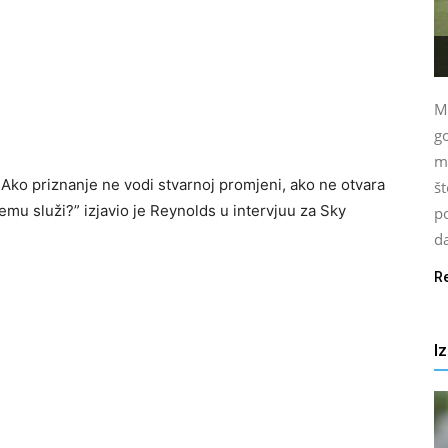
Mo
go
ml
Ako priznanje ne vodi stvarnoj promjeni, ako ne otvara
št
emu služi?” izjavio je Reynolds u intervjuu za Sky
po
da
R
I