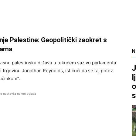
anje Palestine: Geopolitički zaokret s
cama
N
avisnu palestinsku državu u tekućem sazivu parlamenta
J
 i trgovinu Jonathan Reynolds, ističući da se taj potez
l
 učinkom”.
o
s
se nastavlja nakon oglasa