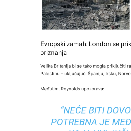
Evropski zamah: London se pri
priznanja
Velika Britanija bi se tako mogla priključiti
Palestinu – uključujući Španiju, Irsku, Nor
Međutim, Reynolds upozorava:
“NEĆE BITI DOV
POTREBNA JE ME