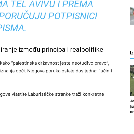
MA TEL AVIVU I PREMA
PORUČUJU POTPISNICI
PISMA.
ranje između principa i realpolitike
I
o kako “palestinska državnost jeste neotuđivo pravo”,
riznanja doći. Njegova poruka ostaje dosljedna: “učinit
jegove vlastite Laburističke stranke traži konkretne
Je
lj
om