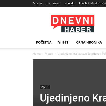
O nama
Impressum
Kontakt
Pravila i uslovi korišt
Dnevni
Haber
POČETNA
VIJESTI
CRNA HRONIKA
Home
Vijesti
Ujedinjeno Kraljevstvo će priznati Pa
Vijesti
Ujedinjeno Kra