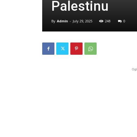
Palestinu
By
Admin
-
July 29, 2025
248
0
Ogl