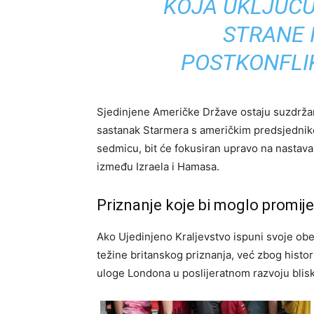
KOJA UKLJUČU
STRANE I
POSTKONFLI
Sjedinjene Američke Države ostaju suzdržan
sastanak Starmera s američkim predsjedni
sedmicu, bit će fokusiran upravo na nasta
između Izraela i Hamasa.
Priznanje koje bi moglo promije
Ako Ujedinjeno Kraljevstvo ispuni svoje obe
težine britanskog priznanja, već zbog histor
uloge Londona u poslijeratnom razvoju blis