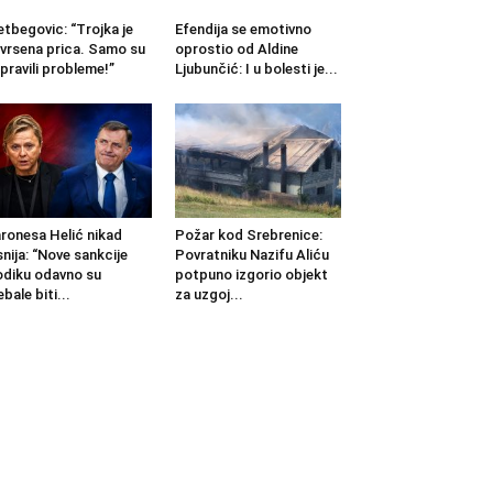
etbegovic: “Trojka je
Efendija se emotivno
vrsena prica. Samo su
oprostio od Aldine
pravili probleme!”
Ljubunčić: I u bolesti je...
ronesa Helić nikad
Požar kod Srebrenice:
snija: “Nove sankcije
Povratniku Nazifu Aliću
diku odavno su
potpuno izgorio objekt
ebale biti...
za uzgoj...