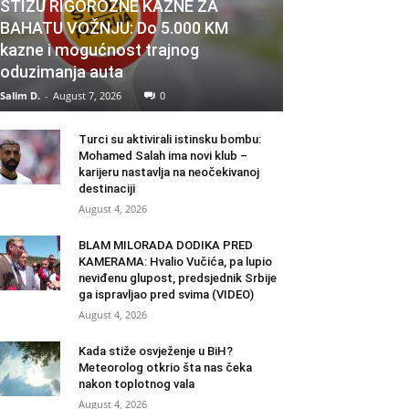
STIŽU RIGOROZNE KAZNE ZA
BAHATU VOŽNJU: Do 5.000 KM
kazne i mogućnost trajnog
oduzimanja auta
Salim D.
-
August 7, 2026
0
Turci su aktivirali istinsku bombu:
Mohamed Salah ima novi klub –
karijeru nastavlja na neočekivanoj
destinaciji
August 4, 2026
BLAM MILORADA DODIKA PRED
KAMERAMA: Hvalio Vučića, pa lupio
neviđenu glupost, predsjednik Srbije
ga ispravljao pred svima (VIDEO)
August 4, 2026
Kada stiže osvježenje u BiH?
Meteorolog otkrio šta nas čeka
nakon toplotnog vala
August 4, 2026