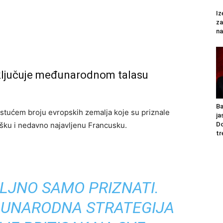
Iz
za
na
ključuje međunarodnom talasu
Ba
 rastućem broju evropskih zemalja koje su priznale
ja
Do
vešku i nedavno najavljenu Francusku.
tr
OLJNO SAMO PRIZNATI.
ĐUNARODNA STRATEGIJA