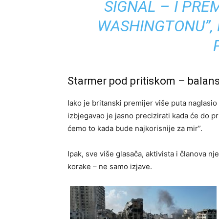
SIGNAL – I PRE
WASHINGTONU”, 
Starmer pod pritiskom – balansi
Iako je britanski premijer više puta naglasi
izbjegavao je jasno precizirati kada će do p
ćemo to kada bude najkorisnije za mir”.
Ipak, sve više glasača, aktivista i članova n
korake – ne samo izjave.