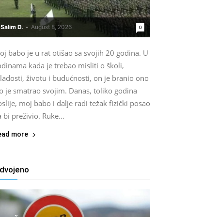
Salim D.
-
August 8, 2026
0
j babo je u rat otišao sa svojih 20 godina. U
dinama kada je trebao misliti o školi,
adosti, životu i budućnosti, on je branio ono
o je smatrao svojim. Danas, toliko godina
slije, moj babo i dalje radi težak fizički posao
 bi preživio. Ruke...
ead more
zdvojeno