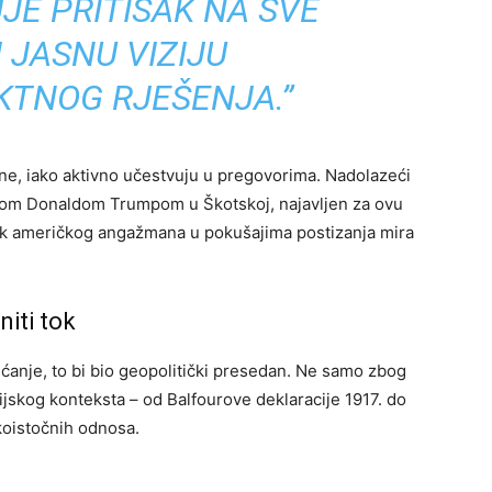
JE PRITISAK NA SVE
 JASNU VIZIJU
KTNOG RJEŠENJA.”
e, iako aktivno učestvuju u pregovorima. Nadolazeći
kom Donaldom Trumpom u Škotskoj, najavljen za ovu
vak američkog angažmana u pokušajima postizanja mira
niti tok
ćanje, to bi bio geopolitički presedan. Ne samo zbog
ijskog konteksta – od Balfourove deklaracije 1917. do
koistočnih odnosa.