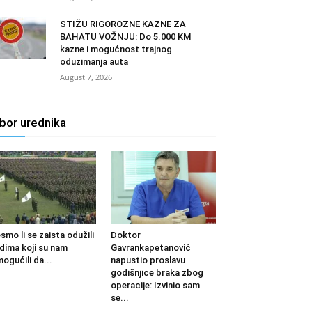
STIŽU RIGOROZNE KAZNE ZA
BAHATU VOŽNJU: Do 5.000 KM
kazne i mogućnost trajnog
oduzimanja auta
August 7, 2026
zbor urednika
smo li se zaista odužili
Doktor
udima koji su nam
Gavrankapetanović
ogućili da...
napustio proslavu
godišnjice braka zbog
operacije: Izvinio sam
se...