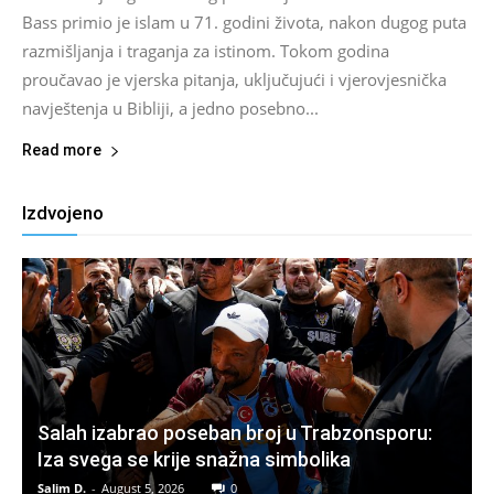
Bass primio je islam u 71. godini života, nakon dugog puta
razmišljanja i traganja za istinom. Tokom godina
proučavao je vjerska pitanja, uključujući i vjerovjesnička
navještenja u Bibliji, a jedno posebno...
Read more
Izdvojeno
Salah izabrao poseban broj u Trabzonsporu:
Iza svega se krije snažna simbolika
Salim D.
-
August 5, 2026
0