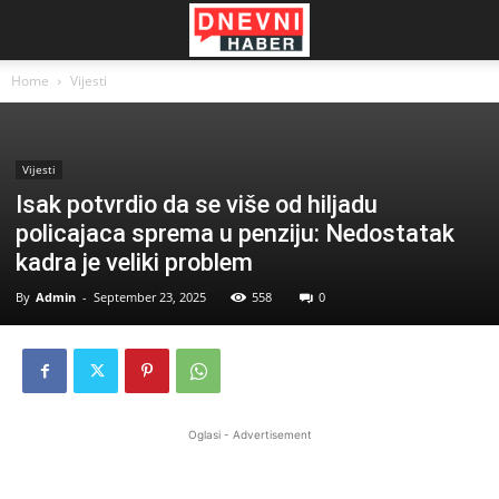
Home
Vijesti
Vijesti
Isak potvrdio da se više od hiljadu
policajaca sprema u penziju: Nedostatak
kadra je veliki problem
By
Admin
-
September 23, 2025
558
0
Oglasi - Advertisement