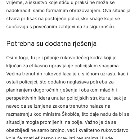
vrijeme, a iskustvo koje stiču u praksi ne može se
nadoknaditi samo formalnim obrazovanjem. Ova situacija
stvara pritisak na postojeće policijske snage koje se
suočavaju s povećanim zahtjevima za sigurnošću.
Potrebna su dodatna rješenja
Osim toga, tu je i pitanje rukovodećeg kadra koji je
ključan za efikasno upravljanje policijskim snagama.
Većina trenutnih rukovodilaca je u sličnom uzrastu kao i
ostali policajci, što dodatno naglašava potrebu za
planiranjem dugoročnih rješenja i obukom mladih i
perspektivnih lidera unutar policijskih struktura. Isak je
naveo da se izmjene zakona trenutno nalaze na
razmatranju kod ministra Škobića, što daje nadu da bi se
situacija mogla promijeniti na bolje. Važno je da se
obezbijedi ne samo brojno, već i kvalitetno rukovodstvo
koje će znati efikasno upravljati resursima i ljude.