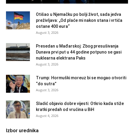
Otišao u Njemačku po bolji život, sada jedva
preživljava: „Od plaće mi nakon stana i vrtića
ostane 400 eura“
August 3, 2026
Presedan u Mađarskoj: Zbog presušivanja
Dunava prvi put u 44 godine potpuno se gasi
nuklearna elektrana Paks
August 3, 2026
Trump: Hormuški moreuz bi se mogao otvoriti
“do sutra”
August 3, 2026
Sladić objavio dobre vijesti: Otkrio kada stiže
kratki predah od vrućina u BiH
August 4, 2026
Izbor urednika