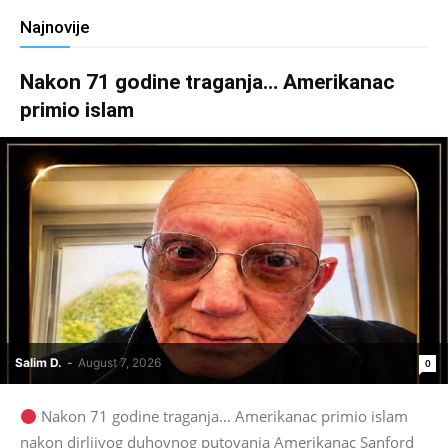
Najnovije
Nakon 71 godine traganja… Amerikanac
primio islam
Salim D.
-
August 7, 2026
0
Nakon 71 godine traganja… Amerikanac primio islam
nakon dirljivog duhovnog putovanja Amerikanac Sanford