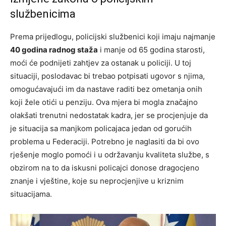
službenicima
Prema prijedlogu, policijski službenici koji imaju najmanje
40 godina radnog staža
i manje od 65 godina starosti,
moći će podnijeti zahtjev za ostanak u policiji. U toj
situaciji, poslodavac bi trebao potpisati ugovor s njima,
omogućavajući im da nastave raditi bez ometanja onih
koji žele otići u penziju. Ova mjera bi mogla značajno
olakšati trenutni nedostatak kadra, jer se procjenjuje da
je situacija sa manjkom policajaca jedan od gorućih
problema u Federaciji. Potrebno je naglasiti da bi ovo
rješenje moglo pomoći i u održavanju kvaliteta službe, s
obzirom na to da iskusni policajci donose dragocjeno
znanje i vještine, koje su neprocjenjive u kriznim
situacijama.