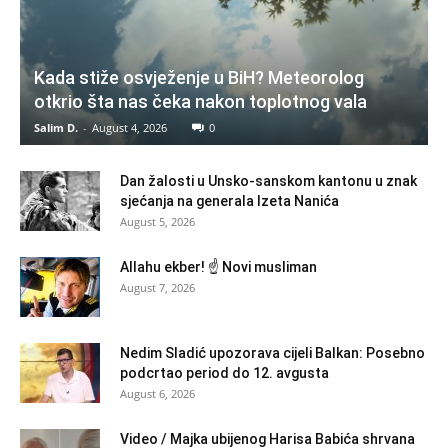
Kada stiže osvježenje u BiH? Meteorolog
otkrio šta nas čeka nakon toplotnog vala
Salim D.
-
August 4, 2026
0
Dan žalosti u Unsko-sanskom kantonu u znak
sjećanja na generala Izeta Nanića
August 5, 2026
Allahu ekber! ☝️ Novi musliman
August 7, 2026
Nedim Sladić upozorava cijeli Balkan: Posebno
podcrtao period do 12. avgusta
August 6, 2026
Video / Majka ubijenog Harisa Babića shrvana