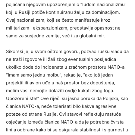
pojačana njegovim upozorenjem o “ludom nacionalizmu”
koji u Rusiji potiče kontinuiranu želju za dominacijom.
Ovaj nacionalizam, koji se često manifestuje kroz
militarizam i ekspanzionizam, predstavlja opasnost ne
samo za susjedne zemlje, već i za globalni mir.
Sikorski je, u svom oštrom govoru, pozvao rusku vladu da
ne traži izgovore ili žali zbog eventualnih posljedica
ukoliko dođe do incidenata u zračnom prostoru NATO-a.
“Imam samo jednu molbu”, rekao je, “ako još jedan
projektil ili avion uđe u naš prostor bez dopuštenja,
molim vas, nemojte dolaziti ovdje kukati zbog toga.
Upozoreni ste!” Ove riječi su jasna poruka da Poljska, kao
članica NATO-a, neće tolerisati bilo kakve agresivne
poteze od strane Rusije. Ovi stavovi reflektuju rastuće
osjećanje između članica NATO-a da je potrebna čvrsta
linija odbrane kako bi se osigurala stabilnost i sigurnost u