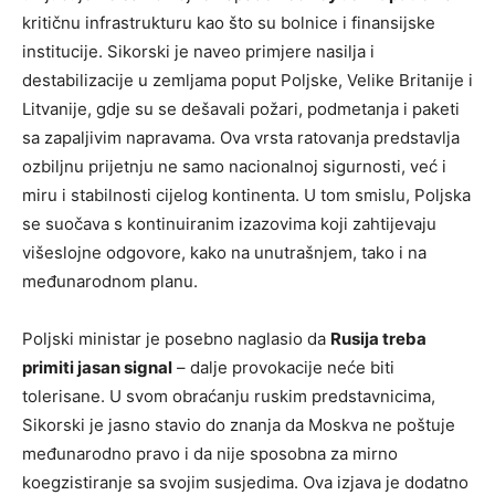
kritičnu infrastrukturu kao što su bolnice i finansijske
institucije. Sikorski je naveo primjere nasilja i
destabilizacije u zemljama poput Poljske, Velike Britanije i
Litvanije, gdje su se dešavali požari, podmetanja i paketi
sa zapaljivim napravama. Ova vrsta ratovanja predstavlja
ozbiljnu prijetnju ne samo nacionalnoj sigurnosti, već i
miru i stabilnosti cijelog kontinenta. U tom smislu, Poljska
se suočava s kontinuiranim izazovima koji zahtijevaju
višeslojne odgovore, kako na unutrašnjem, tako i na
međunarodnom planu.
Poljski ministar je posebno naglasio da
Rusija treba
primiti jasan signal
– dalje provokacije neće biti
tolerisane. U svom obraćanju ruskim predstavnicima,
Sikorski je jasno stavio do znanja da Moskva ne poštuje
međunarodno pravo i da nije sposobna za mirno
koegzistiranje sa svojim susjedima. Ova izjava je dodatno