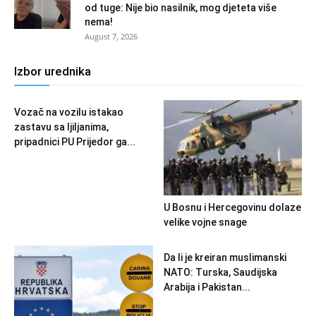
od tuge: Nije bio nasilnik, mog djeteta više
nema!
August 7, 2026
Izbor urednika
Vozač na vozilu istakao
zastavu sa ljiljanima,
pripadnici PU Prijedor ga...
U Bosnu i Hercegovinu dolaze
velike vojne snage
Da li je kreiran muslimanski
NATO: Turska, Saudijska
Arabija i Pakistan...