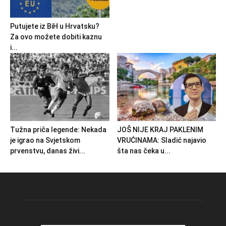
Putujete iz BiH u Hrvatsku?
Za ovo možete dobiti kaznu
i...
Tužna priča legende: Nekada
JOŠ NIJE KRAJ PAKLENIM
je igrao na Svjetskom
VRUĆINAMA: Sladić najavio
prvenstvu, danas živi...
šta nas čeka u...