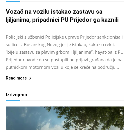
Vozač na vozilu istakao zastavu sa
ljiljanima, pripadnici PU Prijedor ga kaznili
Salim D.
-
August 7, 2026
0
Policijski službenici Policijske uprave Prijedor sankcionisali
su lice iz Bosanskog Novog jer je istakao, kako su rekli,
“bijelu zastavu sa plavim grbom i ljiljanima”. hayat-ba Iz PU
Prijedor navode da su postupili po prijavi građana da je na
putničkom motornom vozilu koje se kreće na području...
Read more
Izdvojeno