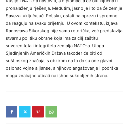
Rusije i NATO-a nastaviti, a diplomacija će biti ključna u
pronalaženju rješenja. Međutim, jasno je i to da će zemlje
Saveza, uključujući Poljsku, ostati na oprezu i spremne
da reaguju na svaku prijetnju. U ovom kontekstu, izjava
Radosława Sikorskog nije samo retorička, već predstavlja
stvarnu politiku obrane koja ima za cilj zaštitu
suvereniteta i integriteta zemalja NATO-a. Uloga
Sjedinjenih Američkih Država također će biti od
suštinskog značaja, s obzirom na to da su one glavni
oslonac vojne alijanse, a njihovo angažovanje i podrška
mogu značajno uticati na ishod sukobljenih strana.