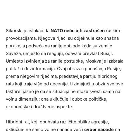
Sikorski je istakao da
NATO neće biti zastrašen
ruskim
provokacijama. Njegove riječi su odjeknule kao snažna
poruka, a podseća na ranije epizode kada su zemlje
Saveza, umjesto da reaguju, odavale prevlast Rusiji.
Umjesto izvinjenja za ranije postupke, Moskva je izabrala
put laži i dezinformacija. Ovaj obrazac ponašanja Rusije,
prema njegovim riječima, predstavlja partiju hibridnog
rata koji traje više od decenije. Uzimajući u obzir sve ove
faktore, jasno je da se situacija ne može svesti samo na
vojnu dimenziju; ona uključuje i duboke političke,
ekonomske i društvene aspekte.
Hibridni rat, koji obuhvata različite oblike agresije,
uključuje ne samo vojne napade već i
cyber napade
na