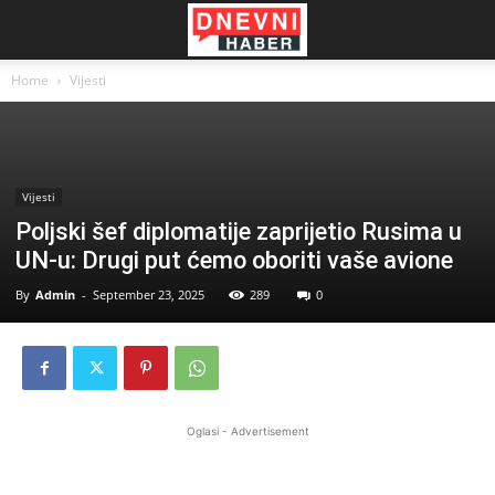
Home
Vijesti
Vijesti
Poljski šef diplomatije zaprijetio Rusima u
UN-u: Drugi put ćemo oboriti vaše avione
By
Admin
-
September 23, 2025
289
0
Oglasi - Advertisement