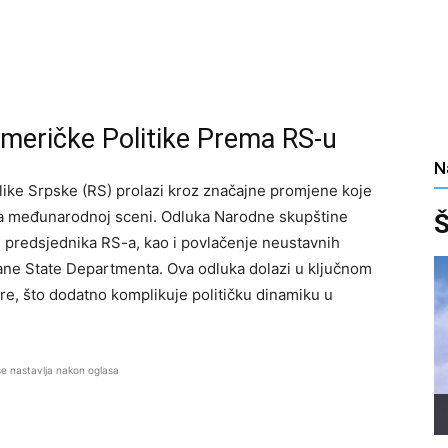
Američke Politike Prema RS-u
N
like Srpske (RS) prolazi kroz značajne promjene koje
 na međunarodnoj sceni. Odluka Narodne skupštine
Š
 predsjednika RS-a, kao i povlačenje neustavnih
ane State Departmenta. Ova odluka dolazi u ključnom
e, što dodatno komplikuje političku dinamiku u
se nastavlja nakon oglasa