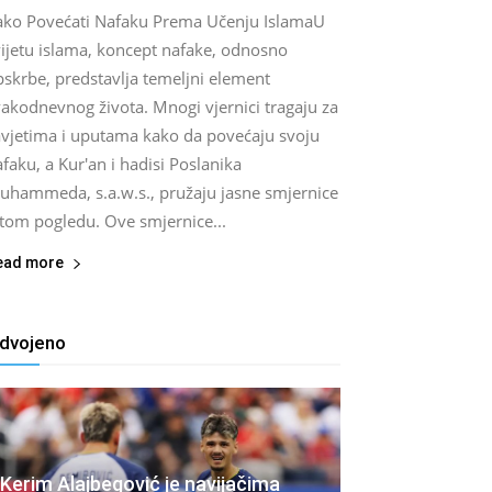
ako Povećati Nafaku Prema Učenju IslamaU
vijetu islama, koncept nafake, odnosno
pskrbe, predstavlja temeljni element
akodnevnog života. Mnogi vjernici tragaju za
avjetima i uputama kako da povećaju svoju
faku, a Kur'an i hadisi Poslanika
uhammeda, s.a.w.s., pružaju jasne smjernice
 tom pogledu. Ove smjernice...
ead more
zdvojeno
Kerim Alajbegović je navijačima