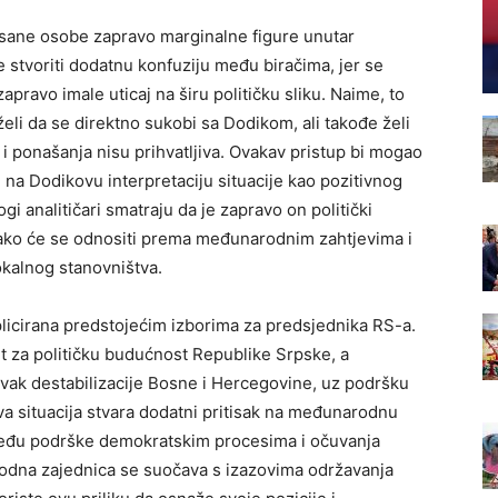
onisane osobe zapravo marginalne figure unutar
 stvoriti dodatnu konfuziju među biračima, jer se
zapravo imale uticaj na širu političku sliku. Naime, to
eli da se direktno sukobi sa Dodikom, ali takođe želi
 i ponašanja nisu prihvatljiva. Ovakav pristup bi mogao
 na Dodikovu interpretaciju situacije kao pozitivnog
i analitičari smatraju da je zapravo on politički
 kako će se odnositi prema međunarodnim zahtjevima i
okalnog stanovništva.
icirana predstojećim izborima za predsjednika RS-a.
nt za političku budućnost Republike Srpske, a
tavak destabilizacije Bosne i Hercegovine, uz podršku
va situacija stvara dodatni pritisak na međunarodnu
među podrške demokratskim procesima i očuvanja
arodna zajednica se suočava s izazovima održavanja