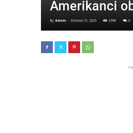
Amerikanci obe
By
Admin
-
October 21, 2025
2398
0
Ogl