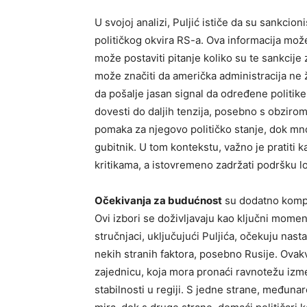
U svojoj analizi, Puljić ističe da su sankci
političkog okvira RS-a. Ova informacija može
može postaviti pitanje koliko su te sankcije 
može značiti da američka administracija ne ž
da pošalje jasan signal da određene politike
dovesti do daljih tenzija, posebno s obzirom
pomaka za njegovo političko stanje, dok mnog
gubitnik. U tom kontekstu, važno je pratiti
kritikama, a istovremeno zadržati podršku l
Očekivanja za budućnost
su dodatno kompl
Ovi izbori se doživljavaju kao ključni mome
stručnjaci, uključujući Puljića, očekuju nas
nekih stranih faktora, posebno Rusije. Ovak
zajednicu, koja mora pronaći ravnotežu iz
stabilnosti u regiji. S jedne strane, međun