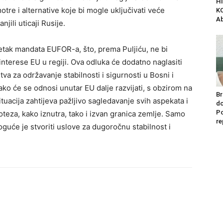
H
motre i alternative koje bi mogle uključivati veće
K
Ab
jili uticaji Rusije.
žetak mandata EUFOR-a, što, prema Puljiću, ne bi
interese EU u regiji. Ova odluka će dodatno naglasiti
a za održavanje stabilnosti i sigurnosti u Bosni i
ako će se odnosi unutar EU dalje razvijati, s obzirom na
Br
tuacija zahtijeva pažljivo sagledavanje svih aspekata i
do
Po
oteza, kako iznutra, tako i izvan granica zemlje. Samo
re
guće je stvoriti uslove za dugoročnu stabilnost i