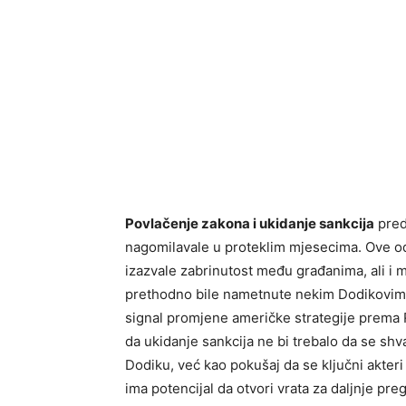
Povlačenje zakona i ukidanje sankcija
preds
nagomilavale u proteklim mjesecima. Ove odl
izazvale zabrinutost među građanima, ali i
prethodno bile nametnute nekim Dodikovim 
signal promjene američke strategije prema R
da ukidanje sankcija ne bi trebalo da se sh
Dodiku, već kao pokušaj da se ključni akteri
ima potencijal da otvori vrata za daljnje pr