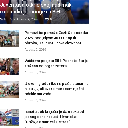
Juventusa otkrio svoj nadimak,
iznenadio je mnoge i u BiH
Salim D.
-
August 4, 2026
0
Pomozi.ba pomaže Gazi: Od početka
2026. podijeljeno 40.000 toplih
obroka, u augustu nove aktivnosti
August 5, 2026
Vučićeva posjeta BiH: Poznato šta je
traženo od organizatora
August 3, 2026
U ovom gradu niko ne plaća stanarinu
ni struju, ali svako mora sam riješiti
odakle mu voda
August 4, 2026
Ismeta dobila rješenje da u roku od
jednog dana napusti Hrvatsku:
“Doživjela sam veliki stres”