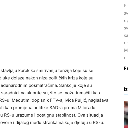
K
s
o
sv
s
na
M
u
R
tavljaju korak ka smirivanju tenzija koje su se
uke dolaze nakon niza političkih kriza koje su
 međunarodnim posmatračima. Sankcije koje su
I
saradnicima ukinute su, što se može tumačiti kao
S-u. Međutim, dopisnik FTV-a, Ivica Puljić, naglašava
vati kao promjena politike SAD-a prema Miloradu
 u RS-u urazume i postignu stabilnost. Ova situacija
egovore i dijalog među strankama koje djeluju u RS-u.