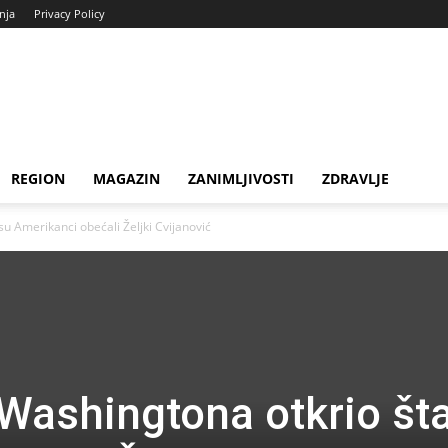
enja
Privacy Policy
REGION
MAGAZIN
ZANIMLJIVOSTI
ZDRAVLJE
 su Amerikanci obećali Željki Cvijanović
z Washingtona otkrio št