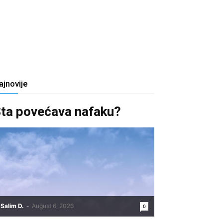
ajnovije
ta povećava nafaku?
Salim D.
-
August 6, 2026
0