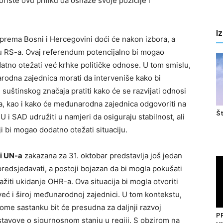
oriste ovu priliku da osnaže svoje pozicije i
I
 prema Bosni i Hercegovini doći će nakon izbora, a
 RS-a. Ovaj referendum potencijalno bi mogao
datno otežati već krhke političke odnose. U tom smislu,
rodna zajednica morati da interveniše kako bi
d suštinskog značaja pratiti kako će se razvijati odnosi
-a, kao i kako će međunarodna zajednica odgovoriti na
Št
 i SAD udružiti u namjeri da osiguraju stabilnost, ali
ji bi mogao dodatno otežati situaciju.
ti UN-a
zakazana za 31. oktobar predstavlja još jedan
predsjedavati, a postoji bojazan da bi mogla pokušati
žiti ukidanje OHR-a. Ova situacija bi mogla otvoriti
eć i široj međunarodnoj zajednici. U tom kontekstu,
ome sastanku bit će presudna za daljnji razvoj
P
 stavove o sigurnosnom stanju u regiji. S obzirom na