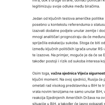
mira, dok s druge strane, domaći političari k
legitimizuju svoje odluke među biračima.
Jedan od ključnih testova američke politike
posebno u kontekstu referenduma o statusu
izazvati dodatne podjele unutar zemlje i do
mnogi analitičari prognoziraju da će međuna
spriječila eskalaciju sukoba. Stoga će biti o
između ključnih političkih igrača unutar RS
te izazove. Na primjer, moguće je da će se EU
također postoji i rizik od sukoba interesa ko
Osim toga,
važna sjednica Vijeća sigurnos
ključni moment. Na ovoj sjednici, Rusija će 
ometati rad visokog predstavnika u BiH te tra
vrata novim tenzijama ne samo unutar BiH, v
reakcija Sjedinjenih Američkih Država na ov
situacije u BiH, a također će jasno pokazati