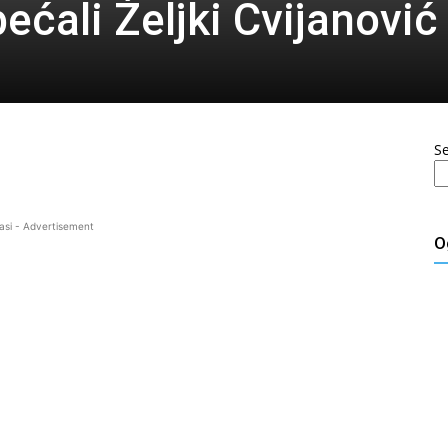
ćali Željki Cvijanović
S
asi - Advertisement
O