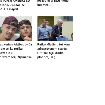
ISTORIJI AMERIKE NA
još jednu državu mogu
ORAK DO SENATA:
bez vize:...
dul El-Sayed...
at Kerima Alajbegovića
Ratko Mladić u teškom
bio veliku priliku:
zdravstvenom stanju:
zvan je u
Pritisak nije urodio
prezentaciju Njemačke
plodom, Hag...