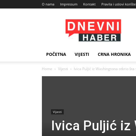
O nama
Impressum
Kontakt
Pravila i uslovi korišt
Dnevni
Haber
POČETNA
VIJESTI
CRNA HRONIKA
Home
Vijesti
Ivica Puljić iz Washingtona otkrio šta
Vijesti
Ivica Puljić i