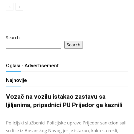
Search
Search
Oglasi - Advertisement
Najnovije
Vozač na vozilu istakao zastavu sa
ljiljanima, pripadnici PU Prijedor ga kaznili
Salim D.
-
August 7, 2026
0
Policijski službenici Policijske uprave Prijedor sankcionisali
su lice iz Bosanskog Novog jer je istakao, kako su rekli,