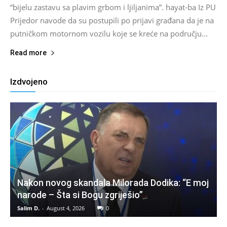
“bijelu zastavu sa plavim grbom i ljiljanima”. hayat-ba Iz PU
Prijedor navode da su postupili po prijavi građana da je na
putničkom motornom vozilu koje se kreće na području...
Read more
Izdvojeno
Nakon novog skandala Milorada Dodika: “E moj
narode – Šta si Bogu zgriješio”
Salim D.
-
August 4, 2026
0