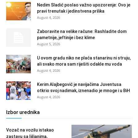
Nedim Sladić poslao važno upozorenje: Ovo je
pravi trenutak i jedinstvena prilika
August 4, 2026
Zaboravite na velike račune: Rashladite dom
pametnije, jeftinije i bez klime
August 5, 2026
U ovom gradu niko ne plaća stanarinu ni struju,
ali svako mora sam riješiti odakle mu voda
August 4, 2026
Kerim Alajbegović je navijačima Juventusa
otkrio svoj nadimak, iznenadio je mnoge i u BiH
August 4, 2026
Izbor urednika
Vozač na vozilu istakao
zastavu sa ljiljanima,