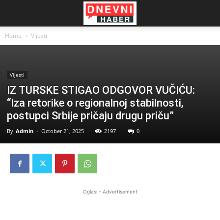
Home
Vijesti
Vijesti
IZ TURSKE STIGAO ODGOVOR VUČIĆU:
“Iza retorike o regionalnoj stabilnosti,
postupci Srbije pričaju drugu priču”
By
Admin
-
October 21, 2025
2197
0
Oglasi - Advertisement