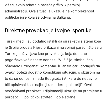
višecijevnih raketnih bacača grčko-kiparskoj
administraciji. Ova situacija ukazuje na kompleksnost
političke igre koja se odvija na Balkanu.
Direktne provokacije i vojne isporuke
Turski mediji su dodatno istakli da su raketni sistemi koje
je Srbija prodala Kipru prikazani na vojnoj paradi, što se u
Turskoj doživaljava kao provokacija koja dodatno
pogoršava već napete odnose. “Vučić je, simbolično,
ošamario Erdogana”, komentarišu analitičari, dodajući da
ovakvi potezi dodatno komplikuju situaciju, s obzirom na
to da su odnosi između Beograda i Ankare do nedavno
bili opisivani kao “najbolji u modernoj historiji”. Ovaj
neočekivani preokret u diplomaciji ukazuje na promjene u
percepciji i političkoj strategiji obje strane.