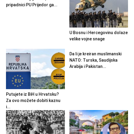
pripadnici PU Prijedor ga...
U Bosnu i Hercegovinu dolaze
velike vojne snage
Da li je kreiran muslimanski
NATO: Turska, Saudijska
Arabija i Pakistan...
Putujete iz BiH u Hrvatsku?
Za ovo možete dobiti kaznu
i...