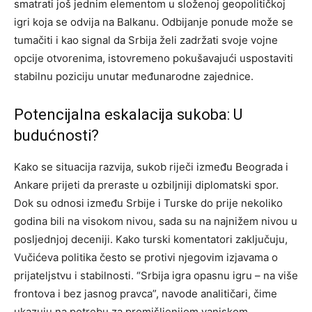
smatrati još jednim elementom u složenoj geopolitičkoj
igri koja se odvija na Balkanu.
Odbijanje ponude može se
tumačiti i kao signal da Srbija želi zadržati svoje vojne
opcije otvorenima, istovremeno pokušavajući uspostaviti
stabilnu poziciju unutar međunarodne zajednice.
Potencijalna eskalacija sukoba: U
budućnosti?
Kako se situacija razvija, sukob riječi između Beograda i
Ankare prijeti da preraste u ozbiljniji diplomatski spor.
Dok su odnosi između Srbije i Turske do prije nekoliko
godina bili na visokom nivou, sada su na najnižem nivou u
posljednjoj deceniji.
Kako turski komentatori zaključuju,
Vučićeva politika često se protivi njegovim izjavama o
prijateljstvu i stabilnosti. “Srbija igra opasnu igru – na više
frontova i bez jasnog pravca”, navode analitičari, čime
ukazuju na potrebu za promišljenijom vanjskom