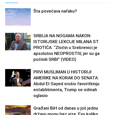
Šta povećava nafaku?
SRBIJA NA NOGAMA NAKON
ISTORIJSKE LEKCIJE MILANA ST.
PROTIĆA: “Zločin u Srebrenici je
apsolutno NEOPROSTIV, jer su ga
počinili SRBI” (VIDEO)
PRVI MUSLIMAN U HISTORIJI
AMERIKE NA KORAK DO SENATA:
Abdul El-Sayed srušio favoritkinju
establišmenta, Trump se odmah
oglasio
Građani BiH od danas u još jednu
državu mogu bez vize: Evo koliko