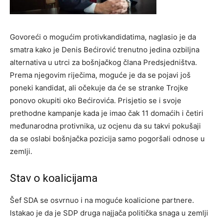
Govoreći o mogućim protivkandidatima, naglasio je da
smatra kako je Denis Bećirović trenutno jedina ozbiljna
alternativa u utrci za bošnjačkog člana Predsjedništva.
Prema njegovim riječima, moguće je da se pojavi još
poneki kandidat, ali očekuje da će se stranke Trojke
ponovo okupiti oko Bećirovića. Prisjetio se i svoje
prethodne kampanje kada je imao čak 11 domaćih i četiri
međunarodna protivnika, uz ocjenu da su takvi pokušaji
da se oslabi bošnjačka pozicija samo pogoršali odnose u
zemlji.
Stav o koalicijama
Šef SDA se osvrnuo i na moguće koalicione partnere.
Istakao je da je SDP druga najjača politička snaga u zemlji