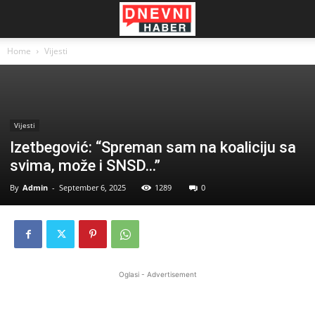
Home
Vijesti
Vijesti
Izetbegović: “Spreman sam na koaliciju sa
svima, može i SNSD…”
By
Admin
-
September 6, 2025
1289
0
Oglasi - Advertisement