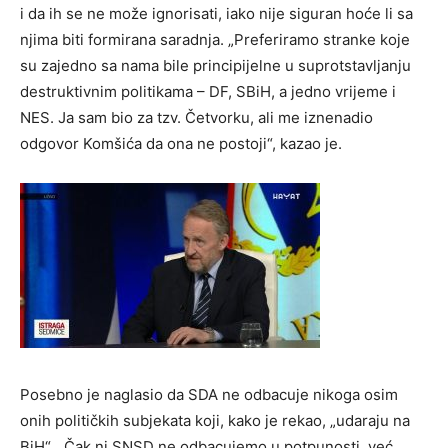
i da ih se ne može ignorisati, iako nije siguran hoće li sa
njima biti formirana saradnja. „Preferiramo stranke koje
su zajedno sa nama bile principijelne u suprotstavljanju
destruktivnim politikama – DF, SBiH, a jedno vrijeme i
NES. Ja sam bio za tzv. Četvorku, ali me iznenadio
odgovor Komšića da ona ne postoji“, kazao je.
Posebno je naglasio da SDA ne odbacuje nikoga osim
onih političkih subjekata koji, kako je rekao, „udaraju na
BiH“. „Čak ni SNSD ne odbacujemo u potpunosti, već