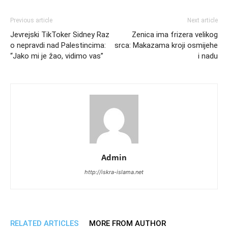
Previous article
Next article
Jevrejski TikToker Sidney Raz
Zenica ima frizera velikog
o nepravdi nad Palestincima:
srca: Makazama kroji osmijehe
“Jako mi je žao, vidimo vas”
i nadu
Admin
http://iskra-islama.net
RELATED ARTICLES
MORE FROM AUTHOR