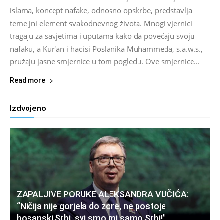
islama, koncept nafake, odnosno opskrbe, predstavlja
temeljni element svakodnevnog života. Mnogi vjernici
tragaju za savjetima i uputama kako da povećaju svoju
nafaku, a Kur'an i hadisi Poslanika Muhammeda, s.a.w.s.,
pružaju jasne smjernice u tom pogledu. Ove smjernice...
Read more
Izdvojeno
ZAPALJIVE PORUKE ALEKSANDRA VUČIĆA:
“Ničija nije gorjela do zore, ne postoje
bosanski Srbi, svi smo mi samo Srbi!”