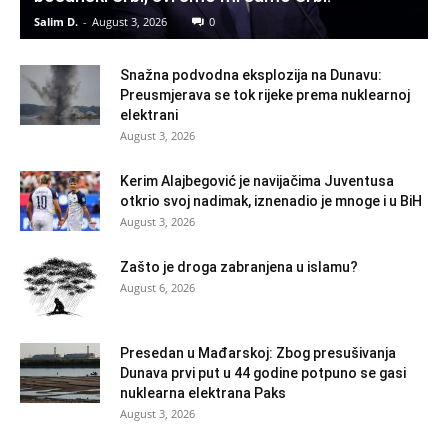
Salim D.
-
August 3, 2026
0
Snažna podvodna eksplozija na Dunavu:
Preusmjerava se tok rijeke prema nuklearnoj
elektrani
August 3, 2026
Kerim Alajbegović je navijačima Juventusa
otkrio svoj nadimak, iznenadio je mnoge i u BiH
August 3, 2026
Zašto je droga zabranjena u islamu?
August 6, 2026
Presedan u Mađarskoj: Zbog presušivanja
Dunava prvi put u 44 godine potpuno se gasi
nuklearna elektrana Paks
August 3, 2026