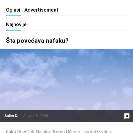
Oglasi - Advertisement
Najnovije
Šta povećava nafaku?
Salim D.
-
August 6, 2026
0
Kako Povećati Nafaku Prema Učenju IslamaU svijetu