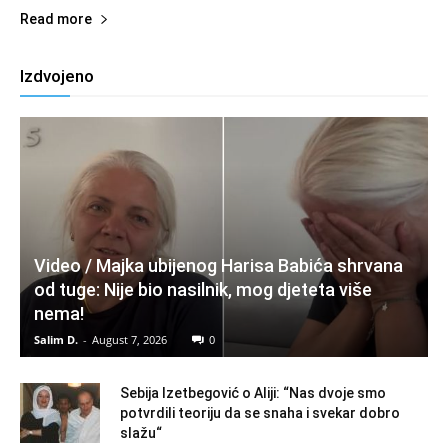
Read more
Izdvojeno
Video / Majka ubijenog Harisa Babića shrvana
od tuge: Nije bio nasilnik, mog djeteta više
nema!
Salim D.
-
August 7, 2026
0
Sebija Izetbegović o Aliji: “Nas dvoje smo
potvrdili teoriju da se snaha i svekar dobro
slažu“