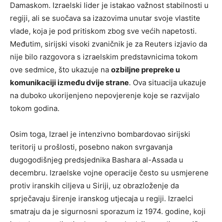
Damaskom. Izraelski lider je istakao važnost stabilnosti u
regiji, ali se suočava sa izazovima unutar svoje vlastite
vlade, koja je pod pritiskom zbog sve većih napetosti.
Međutim, sirijski visoki zvaničnik je za Reuters izjavio da
nije bilo razgovora s izraelskim predstavnicima tokom
ove sedmice, što ukazuje na
ozbiljne prepreke u
komunikaciji između dvije strane
. Ova situacija ukazuje
na duboko ukorijenjeno nepovjerenje koje se razvijalo
tokom godina.
Osim toga, Izrael je intenzivno bombardovao sirijski
teritorij u prošlosti, posebno nakon svrgavanja
dugogodišnjeg predsjednika Bashara al-Assada u
decembru. Izraelske vojne operacije često su usmjerene
protiv iranskih ciljeva u Siriji, uz obrazloženje da
sprječavaju širenje iranskog utjecaja u regiji. Izraelci
smatraju da je sigurnosni sporazum iz 1974. godine, koji