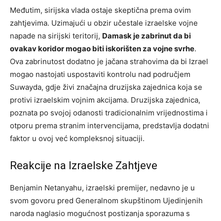
Međutim, sirijska vlada ostaje skeptična prema ovim
zahtjevima. Uzimajući u obzir učestale izraelske vojne
napade na sirijski teritorij,
Damask je zabrinut da bi
ovakav koridor mogao biti iskorišten za vojne svrhe
.
Ova zabrinutost dodatno je jačana strahovima da bi Izrael
mogao nastojati uspostaviti kontrolu nad područjem
Suwayda, gdje živi značajna druzijska zajednica koja se
protivi izraelskim vojnim akcijama. Druzijska zajednica,
poznata po svojoj odanosti tradicionalnim vrijednostima i
otporu prema stranim intervencijama, predstavlja dodatni
faktor u ovoj već kompleksnoj situaciji.
Reakcije na Izraelske Zahtjeve
Benjamin Netanyahu, izraelski premijer, nedavno je u
svom govoru pred Generalnom skupštinom Ujedinjenih
naroda naglasio mogućnost postizanja sporazuma s