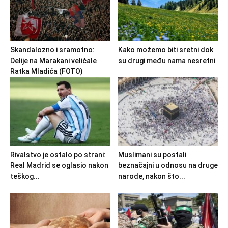
Skandalozno i sramotno:
Kako možemo biti sretni dok
Delije na Marakani veličale
su drugi među nama nesretni
Ratka Mladića (FOTO)
Rivalstvo je ostalo po strani:
Muslimani su postali
Real Madrid se oglasio nakon
beznačajni u odnosu na druge
teškog...
narode, nakon što...