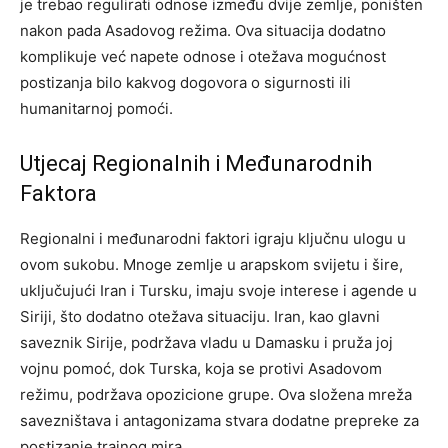
je trebao regulirati odnose između dvije zemlje, poništen
nakon pada Asadovog režima. Ova situacija dodatno
komplikuje već napete odnose i otežava mogućnost
postizanja bilo kakvog dogovora o sigurnosti ili
humanitarnoj pomoći.
Utjecaj Regionalnih i Međunarodnih
Faktora
Regionalni i međunarodni faktori igraju ključnu ulogu u
ovom sukobu. Mnoge zemlje u arapskom svijetu i šire,
uključujući Iran i Tursku, imaju svoje interese i agende u
Siriji, što dodatno otežava situaciju. Iran, kao glavni
saveznik Sirije, podržava vladu u Damasku i pruža joj
vojnu pomoć, dok Turska, koja se protivi Asadovom
režimu, podržava opozicione grupe. Ova složena mreža
savezništava i antagonizama stvara dodatne prepreke za
postizanje trajnog mira.