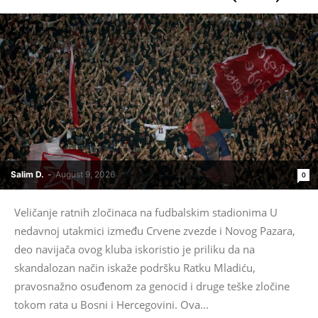
Salim D.
-
August 9, 2026
0
Veličanje ratnih zločinaca na fudbalskim stadionima U
nedavnoj utakmici između Crvene zvezde i Novog Pazara,
deo navijača ovog kluba iskoristio je priliku da na
skandalozan način iskaže podršku Ratku Mladiću,
pravosnažno osuđenom za genocid i druge teške zločine
tokom rata u Bosni i Hercegovini. Ova...