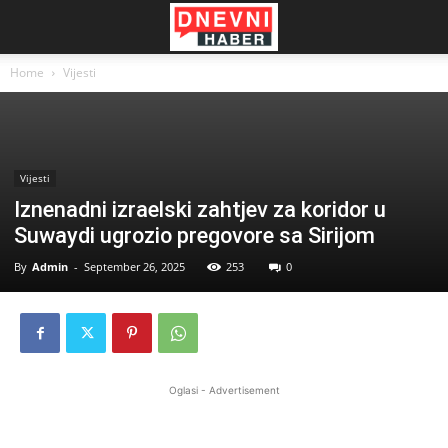
Home
Vijesti
Vijesti
Iznenadni izraelski zahtjev za koridor u
Suwaydi ugrozio pregovore sa Sirijom
By
Admin
-
September 26, 2025
253
0
Oglasi - Advertisement