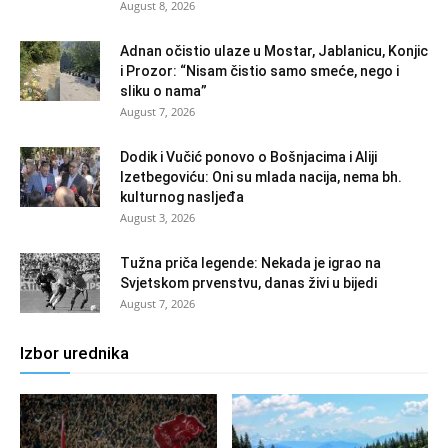
August 8, 2026
Adnan očistio ulaze u Mostar, Jablanicu, Konjic
i Prozor: “Nisam čistio samo smeće, nego i
sliku o nama”
August 7, 2026
Dodik i Vučić ponovo o Bošnjacima i Aliji
Izetbegoviću: Oni su mlada nacija, nema bh.
kulturnog nasljeđa
August 3, 2026
Tužna priča legende: Nekada je igrao na
Svjetskom prvenstvu, danas živi u bijedi
August 7, 2026
Izbor urednika