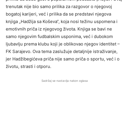
trenutak nije bio samo prilika za razgovor o njegovoj
bogatoj karijeri, već i prilika da se predstavi njegova
knjiga „Hadžija sa Koševa“, koja nosi težinu uspomena i
emotivnih priča iz njegovog života. Knjiga se bavi ne
samo njegovim fudbalskim usponima, već i dubokom
ljubavlju prema klubu koji je oblikovao njegov identitet –
FK Sarajevo. Ova tema zaslužuje detaljnije istraživanje,
jer Hadžibegićeva priča nije samo priča o sportu, već i o
životu, strasti i otporu.
Sadržaj se nastavlja nakon oglasa