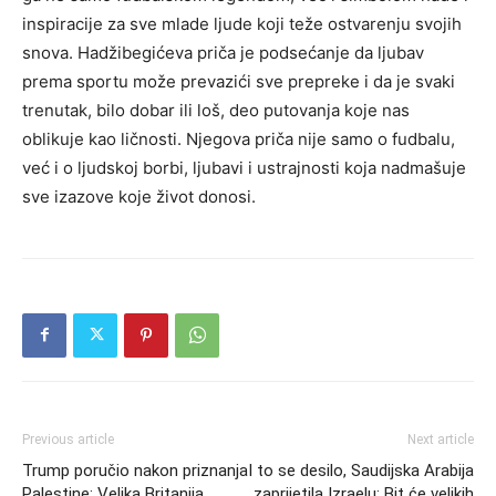
inspiracije za sve mlade ljude koji teže ostvarenju svojih
snova. Hadžibegićeva priča je podsećanje da ljubav
prema sportu može prevazići sve prepreke i da je svaki
trenutak, bilo dobar ili loš, deo putovanja koje nas
oblikuje kao ličnosti. Njegova priča nije samo o fudbalu,
već i o ljudskoj borbi, ljubavi i ustrajnosti koja nadmašuje
sve izazove koje život donosi.
Previous article
Next article
Trump poručio nakon priznanja
I to se desilo, Saudijska Arabija
Palestine: Velika Britanija,
zaprijetila Izraelu: Bit će velikih