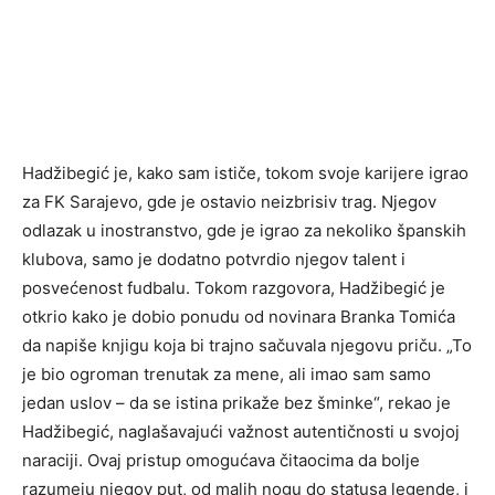
Hadžibegić je, kako sam ističe, tokom svoje karijere igrao
za FK Sarajevo, gde je ostavio neizbrisiv trag. Njegov
odlazak u inostranstvo, gde je igrao za nekoliko španskih
klubova, samo je dodatno potvrdio njegov talent i
posvećenost fudbalu. Tokom razgovora, Hadžibegić je
otkrio kako je dobio ponudu od novinara Branka Tomića
da napiše knjigu koja bi trajno sačuvala njegovu priču. „To
je bio ogroman trenutak za mene, ali imao sam samo
jedan uslov – da se istina prikaže bez šminke“, rekao je
Hadžibegić, naglašavajući važnost autentičnosti u svojoj
naraciji. Ovaj pristup omogućava čitaocima da bolje
razumeju njegov put, od malih nogu do statusa legende, i