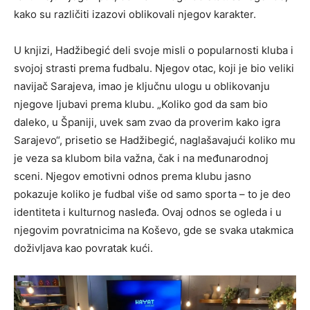
kako su različiti izazovi oblikovali njegov karakter.
U knjizi, Hadžibegić deli svoje misli o popularnosti kluba i
svojoj strasti prema fudbalu. Njegov otac, koji je bio veliki
navijač Sarajeva, imao je ključnu ulogu u oblikovanju
njegove ljubavi prema klubu. „Koliko god da sam bio
daleko, u Španiji, uvek sam zvao da proverim kako igra
Sarajevo“, prisetio se Hadžibegić, naglašavajući koliko mu
je veza sa klubom bila važna, čak i na međunarodnoj
sceni. Njegov emotivni odnos prema klubu jasno
pokazuje koliko je fudbal više od samo sporta – to je deo
identiteta i kulturnog nasleđa. Ovaj odnos se ogleda i u
njegovim povratnicima na Koševo, gde se svaka utakmica
doživljava kao povratak kući.