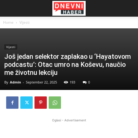
Home
Vijesti
Vijesti
Još jedan selektor zaplakao u ‘Hayatovom
podcastu’: Otac umro na Koševu, naučio
me životnu lekciju
By
Admin
-
September 22, 2025
193
0
Oglasi - Advertisement