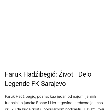
Faruk Hadžibegić: Život i Delo
Legende FK Sarajevo
Faruk Hadžibegić, poznat kao jedan od najomiljenijih
fudbalskih junaka Bosne i Hercegovine, nedavno je imao
priliku da bude gost u popularnom podcastu „Hayat“. Ovaj