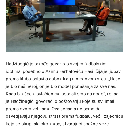
Hadžibegić je takođe govorio o svojim fudbalskim
idolima, posebno o Asimu Ferhatoviću Hasi, čija je ljubav
prema klubu ostavila dubok trag u njegovom srcu. „Hase
je bio naš heroj, on je bio model ponašanja za sve nas.
Kada bi ušao u svlačionicu, ustajali smo na noge“, rekao
je Hadžibegić, govoreći o poštovanju koje su svi imali
prema ovom velikanu. Ova sećanja ne samo da
osvetljavaju njegovu strast prema fudbalu, već i zajednicu
koja se okupljala oko kluba, stvarajući snažne veze