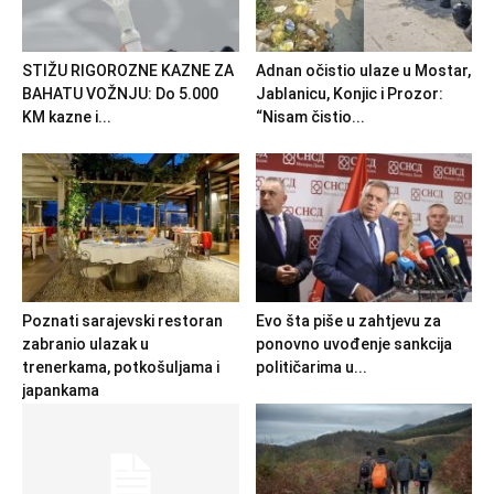
STIŽU RIGOROZNE KAZNE ZA
Adnan očistio ulaze u Mostar,
BAHATU VOŽNJU: Do 5.000
Jablanicu, Konjic i Prozor:
KM kazne i...
“Nisam čistio...
Poznati sarajevski restoran
Evo šta piše u zahtjevu za
zabranio ulazak u
ponovno uvođenje sankcija
trenerkama, potkošuljama i
političarima u...
japankama