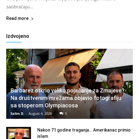
saobraćaju...
Read more
Izdvojeno
Barbarez otkrio veliko pojačanje za Zmajeve?
Na društvenim mrežama objavio fotografiju
sa stoperom Olympiacosa
Salim D.
-
August 4, 2026
0
Nakon 71 godine traganja… Amerikanac primio
islam