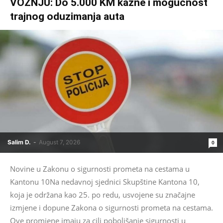
VOŽNJU: Do 5.000 KM kazne i mogućnost
trajnog oduzimanja auta
Salim D.
-
August 7, 2026
0
Novine u Zakonu o sigurnosti prometa na cestama u
Kantonu 10Na nedavnoj sjednici Skupštine Kantona 10,
koja je održana kao 25. po redu, usvojene su značajne
izmjene i dopune Zakona o sigurnosti prometa na cestama.
Ove promjene imaju za cilj poboljšanje sigurnosti u