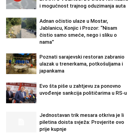
i mogućnost trajnog oduzimanja auta
Adnan očistio ulaze u Mostar,
Jablanicu, Konjic i Prozor: “Nisam
čistio samo smeće, nego i sliku o
nama”
Poznati sarajevski restoran zabranio
ulazak u trenerkama, potkošuljama i
japankama
Evo šta piše u zahtjevu za ponovno
uvođenje sankcija političarima u RS-u
Jednostavan trik mesara otkriva je li
piletina doista svježa: Provjerite ovo
prije kupnje