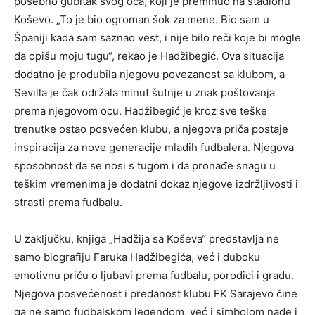
posebno gubitak svog oca, koji je preminuo na stadionu
Koševo. „To je bio ogroman šok za mene. Bio sam u
Španiji kada sam saznao vest, i nije bilo reči koje bi mogle
da opišu moju tugu“, rekao je Hadžibegić. Ova situacija
dodatno je produbila njegovu povezanost sa klubom, a
Sevilla je čak održala minut šutnje u znak poštovanja
prema njegovom ocu. Hadžibegić je kroz sve teške
trenutke ostao posvećen klubu, a njegova priča postaje
inspiracija za nove generacije mladih fudbalera. Njegova
sposobnost da se nosi s tugom i da pronađe snagu u
teškim vremenima je dodatni dokaz njegove izdržljivosti i
strasti prema fudbalu.
U zaključku, knjiga „Hadžija sa Koševa“ predstavlja ne
samo biografiju Faruka Hadžibegića, već i duboku
emotivnu priču o ljubavi prema fudbalu, porodici i gradu.
Njegova posvećenost i predanost klubu FK Sarajevo čine
ga ne samo fudbalskom legendom, već i simbolom nade i