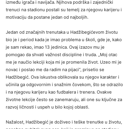
između igrača i navijača. Njihova podrška i zajednički
trenuci na stadionu postali su temelj za njegovu karijeru i
motivaciju da postane jedan od najboljih.
Jedan od značajnih trenutaka u Hadžibegićevom životu
bio je i period kada je imao problema u školi, gde je, kako
je sam rekao, imao 13 jedinica. Ovaj izazov mu je
pomogao da shvati važnost discipline i truda. „Moj otac
me je naučio lekciji koja mi je promenila život. Uzeo mi je
novac i poslao me da radim na pijaci“, prisetio se
Hadžibegić. Ova iskustva oblikovala su njegov karakter i
učinila ga odgovornim i snažnim čovekom, što se odrazilo
i na njegovu karijeru kao fudbalera i trenera. Ovakve
životne lekcije često se zanemaruju, ali one su ključne za
razvoj ličnosti i uspeh u bilo kojoj oblasti.
Nažalost, Hadžibegić je doživeo i teške trenutke u životu,