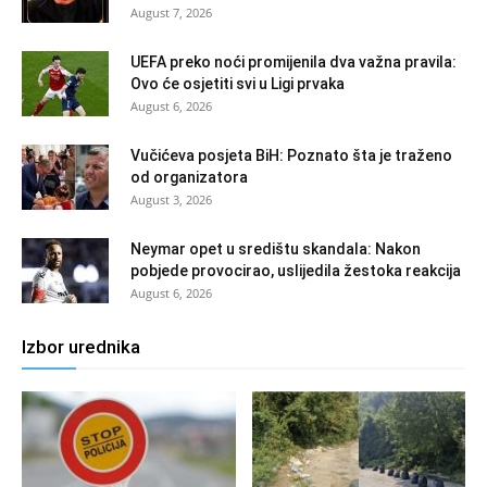
August 7, 2026
UEFA preko noći promijenila dva važna pravila:
Ovo će osjetiti svi u Ligi prvaka
August 6, 2026
Vučićeva posjeta BiH: Poznato šta je traženo
od organizatora
August 3, 2026
Neymar opet u središtu skandala: Nakon
pobjede provocirao, uslijedila žestoka reakcija
August 6, 2026
Izbor urednika