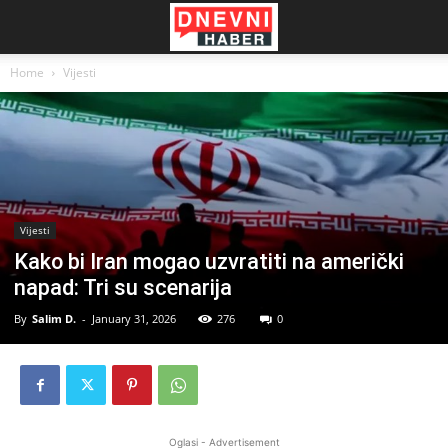
Home
Vijesti
Vijesti
Kako bi Iran mogao uzvratiti na američki
napad: Tri su scenarija
By
Salim D.
-
January 31, 2026
276
0
Oglasi - Advertisement