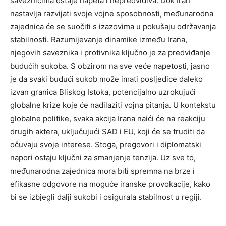
saveznicima ostaje napeta i nepredvidiva. Dok Iran
nastavlja razvijati svoje vojne sposobnosti, međunarodna
zajednica će se suočiti s izazovima u pokušaju održavanja
stabilnosti. Razumijevanje dinamike između Irana,
njegovih saveznika i protivnika ključno je za predviđanje
budućih sukoba.
S obzirom na sve veće napetosti, jasno
je da svaki budući sukob može imati posljedice daleko
izvan granica Bliskog Istoka, potencijalno uzrokujući
globalne krize koje će nadilaziti vojna pitanja.
U kontekstu
globalne politike, svaka akcija Irana naići će na reakciju
drugih aktera, uključujući SAD i EU, koji će se truditi da
očuvaju svoje interese. Stoga, pregovori i diplomatski
napori ostaju ključni za smanjenje tenzija.
Uz sve to,
međunarodna zajednica mora biti spremna na brze i
efikasne odgovore na moguće iranske provokacije, kako
bi se izbjegli dalji sukobi i osigurala stabilnost u regiji.