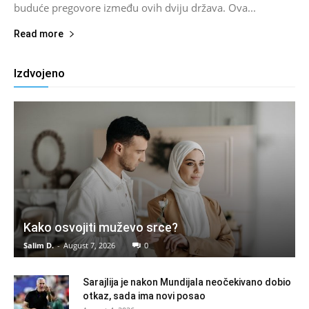
buduće pregovore između ovih dviju država. Ova...
Read more
Izdvojeno
Kako osvojiti muževo srce?
Salim D.
-
August 7, 2026
0
Sarajlija je nakon Mundijala neočekivano dobio
otkaz, sada ima novi posao