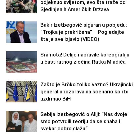
odjeknuo svijetom, evo šta traže od
Sjedinjenih Američkih Država
Bakir Izetbegović siguran u pobjedu:
“Trojka je prekrižena” – Pogledajte
šta je sve izjavio (VIDEO)
Sramota! Delije napravile koreografiju
u čast ratnog zločina Ratka Mladića
Zašto je Brčko toliko važno? Ukrajinski
general upozorava na scenario koji bi
uzdrmao BiH
Sebija Izetbegović o Aliji: “Nas dvoje
smo potvrdili teoriju da se snaha i
svekar dobro slažu“