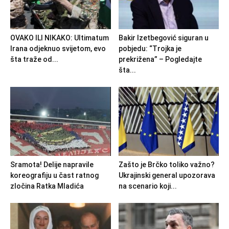
OVAKO ILI NIKAKO: Ultimatum
Bakir Izetbegović siguran u
Irana odjeknuo svijetom, evo
pobjedu: “Trojka je
šta traže od...
prekrižena” – Pogledajte
šta...
Sramota! Delije napravile
Zašto je Brčko toliko važno?
koreografiju u čast ratnog
Ukrajinski general upozorava
zločina Ratka Mladića
na scenario koji...