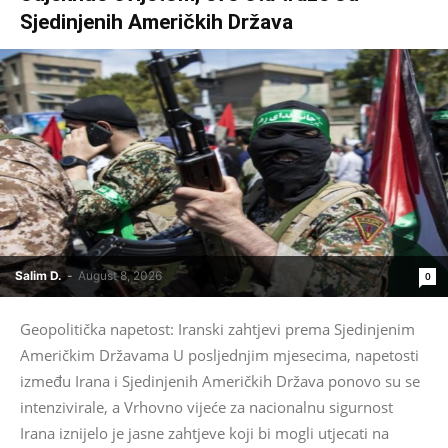
Sjedinjenih Američkih Država
Salim D.
-
August 8, 2026
0
Geopolitička napetost: Iranski zahtjevi prema Sjedinjenim
Američkim Državama U posljednjim mjesecima, napetosti
između Irana i Sjedinjenih Američkih Država ponovo su se
intenzivirale, a Vrhovno vijeće za nacionalnu sigurnost
Irana iznijelo je jasne zahtjeve koji bi mogli utjecati na