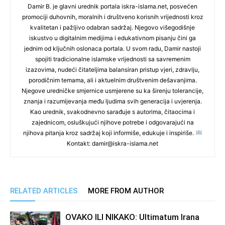
Damir B. je glavni urednik portala iskra-islama.net, posvećen
promociji duhovnih, moralnih i društveno korisnih vrijednosti kroz
kvalitetan i pažljivo odabran sadržaj. Njegovo višegodišnje
iskustvo u digitalnim medijima i edukativnom pisanju čini ga
jednim od ključnih oslonaca portala. U svom radu, Damir nastoji
spojiti tradicionalne islamske vrijednosti sa savremenim
izazovima, nudeći čitateljima balansiran pristup vjeri, zdravlju,
porodičnim temama, ali i aktuelnim društvenim dešavanjima.
Njegove uredničke smjernice usmjerene su ka širenju tolerancije,
znanja i razumijevanja među ljudima svih generacija i uvjerenja.
Kao urednik, svakodnevno sarađuje s autorima, čitaocima i
zajednicom, osluškujući njihove potrebe i odgovarajući na
njihova pitanja kroz sadržaj koji informiše, edukuje i inspiriše.
Kontakt: damir@iskra-islama.net
RELATED ARTICLES
MORE FROM AUTHOR
OVAKO ILI NIKAKO: Ultimatum Irana