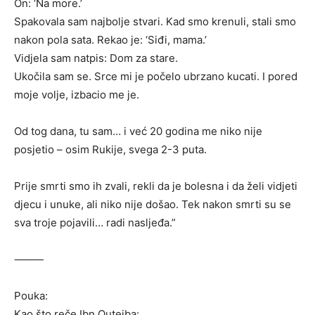
On: ‘Na more.’
Spakovala sam najbolje stvari. Kad smo krenuli, stali smo
nakon pola sata. Rekao je: ‘Siđi, mama.’
Vidjela sam natpis: Dom za stare.
Ukočila sam se. Srce mi je počelo ubrzano kucati. I pored
moje volje, izbacio me je.
Od tog dana, tu sam… i već 20 godina me niko nije
posjetio – osim Rukije, svega 2-3 puta.
Prije smrti smo ih zvali, rekli da je bolesna i da želi vidjeti
djecu i unuke, ali niko nije došao. Tek nakon smrti su se
sva troje pojavili… radi nasljeđa.”
⸻
Pouka:
Kao što reče Ibn Qutejba: