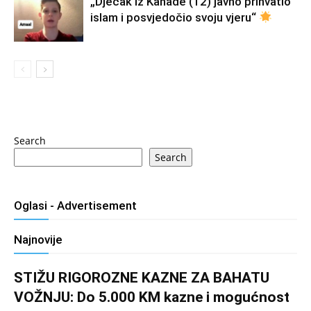
„Dječak iz Kanade (12) javno prihvatio
islam i posvjedočio svoju vjeru“
Search
Search
Oglasi - Advertisement
Najnovije
STIŽU RIGOROZNE KAZNE ZA BAHATU
VOŽNJU: Do 5.000 KM kazne i mogućnost