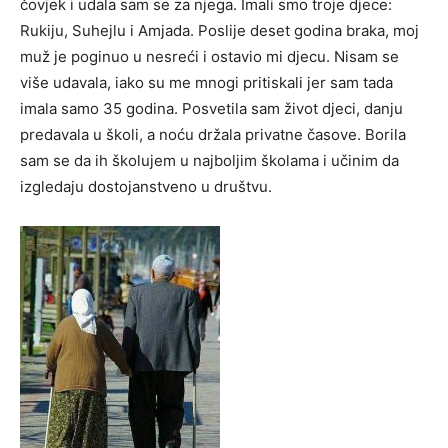
čovjek i udala sam se za njega. Imali smo troje djece:
Rukiju, Suhejlu i Amjada. Poslije deset godina braka, moj
muž je poginuo u nesreći i ostavio mi djecu. Nisam se
više udavala, iako su me mnogi pritiskali jer sam tada
imala samo 35 godina. Posvetila sam život djeci, danju
predavala u školi, a noću držala privatne časove. Borila
sam se da ih školujem u najboljim školama i učinim da
izgledaju dostojanstveno u društvu.