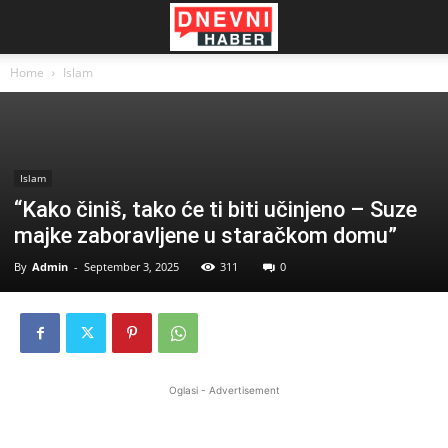
Home
Islam
Islam
“Kako činiš, tako će ti biti učinjeno – Suze
majke zaboravljene u staračkom domu”
By
Admin
-
September 3, 2025
311
0
Oglasi - Advertisement