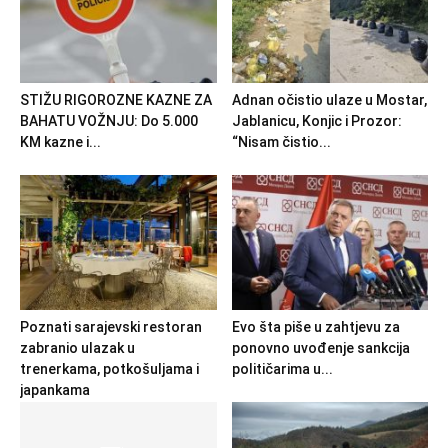
STIŽU RIGOROZNE KAZNE ZA
Adnan očistio ulaze u Mostar,
BAHATU VOŽNJU: Do 5.000
Jablanicu, Konjic i Prozor:
KM kazne i...
“Nisam čistio...
Poznati sarajevski restoran
Evo šta piše u zahtjevu za
zabranio ulazak u
ponovno uvođenje sankcija
trenerkama, potkošuljama i
političarima u...
japankama