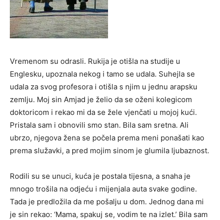
Vremenom su odrasli. Rukija je otišla na studije u
Englesku, upoznala nekog i tamo se udala. Suhejla se
udala za svog profesora i otišla s njim u jednu arapsku
zemlju. Moj sin Amjad je želio da se oženi kolegicom
doktoricom i rekao mi da se žele vjenčati u mojoj kući.
Pristala sam i obnovili smo stan. Bila sam sretna. Ali
ubrzo, njegova žena se počela prema meni ponašati kao
prema služavki, a pred mojim sinom je glumila ljubaznost.
Rodili su se unuci, kuća je postala tijesna, a snaha je
mnogo trošila na odjeću i mijenjala auta svake godine.
Tada je predložila da me pošalju u dom. Jednog dana mi
je sin rekao: ‘Mama, spakuj se, vodim te na izlet.’ Bila sam