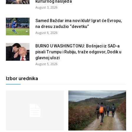
kulturnog nasljeđa
August 3, 2026
Samed Baždar ima novi klub! Igrat će Evropu,
na dresu zadužio “devetku”
August 6, 2026
BURNO U WASHINGTONU: Bošnjaci iz SAD-a
pisali Trumpu i Rubiju, traže odgovor, Dodik u
glavnoj ulozi
August 5, 2026
Izbor urednika