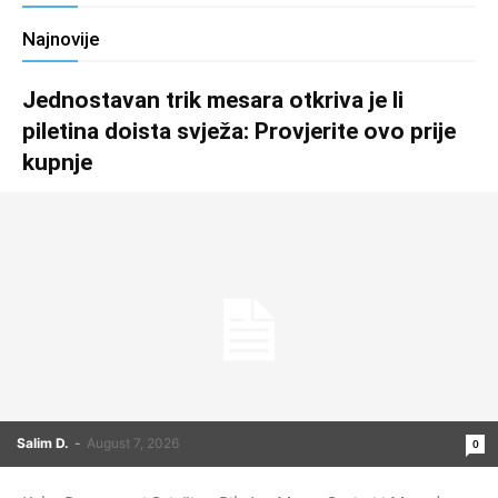
Najnovije
Jednostavan trik mesara otkriva je li
piletina doista svježa: Provjerite ovo prije
kupnje
Salim D.
-
August 7, 2026
0