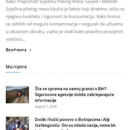
Kako Prepoznati Svježinu Pilećeg Mesa: Savjeti i Metode
Svježina pilećeg mesa ključni je faktor koji direktno utiče na
njegovu kvalitetu i sigurnost za konzumaciju. Kako bismo
se zaštitili od moguće kontaminacije i osigurali da uživamo
u ukusnom obroku, važno je znati kako pravilno procijeniti
svježinu...
Read more
Da li je kreiran muslimanski NATO: Turska,
Saudijska Arabija i Pakistan napravili moćni
vojni savez!
Izdvojeno
Salim D.
-
August 7, 2026
0
Šta se sprema na samoj granici s BiH?
Sigurnosne agencije dobile zabrinjavajuće
informacije
August 7, 2026
Dodik i Vučić ponovo o Bošnjacima i Aliji
Izetbegoviću: Oni su mlada nacija, nema bh.