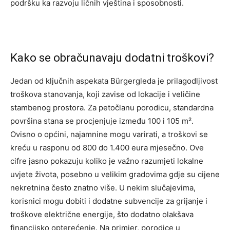
podršku ka razvoju ličnih vještina i sposobnosti.
Kako se obračunavaju dodatni troškovi?
Jedan od ključnih aspekata Bürgergleda je prilagodljivost
troškova stanovanja, koji zavise od lokacije i veličine
stambenog prostora. Za petočlanu porodicu, standardna
površina stana se procjenjuje između 100 i 105 m².
Ovisno o općini, najamnine mogu varirati, a troškovi se
kreću u rasponu od 800 do 1.400 eura mjesečno. Ove
cifre jasno pokazuju koliko je važno razumjeti lokalne
uvjete života, posebno u velikim gradovima gdje su cijene
nekretnina često znatno više.
U nekim slučajevima,
korisnici mogu dobiti i dodatne subvencije za grijanje i
troškove električne energije, što dodatno olakšava
financijsko opterećenje. Na primjer, porodice u