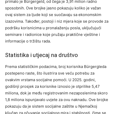
primalo je Bürgergeld, od čega je 3,91 milion radno
sposobnih. Ove brojke jasno pokazuju koliko je važan
ovaj sistem za ljude koji se suočavaju sa ekonomskim
izazovima.
Također, postoji i niz mjera koje se provode za
podršku korisnicima u pronalaženju posla, uključujući
seminare i radionice koje pružaju praktične vještine i
informacije o tržištu rada.
Statistika i utjecaj na društvo
Prema statističkim podacima, broj korisnika Bürgergleda
postepeno raste, što ilustrira sve veću potrebu za
ovakvim vrstama socijalne pomoći. U 2025. godini,
godišnji prosjek za korisnike iznosio je otprilike 5,47
miliona, dok je među registrovanim nezaposlenima skoro
1,8 miliona ispunjavalo uvjete za ovu naknadu.
Ove brojke
pokazuju da je sistem socijalne zaštite u Njemačkoj
ključan za očuvanje socijalnog mira i stabilnosti, čime se