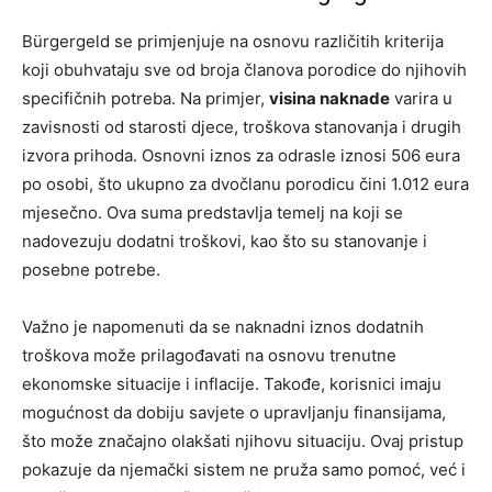
Bürgergeld se primjenjuje na osnovu različitih kriterija
koji obuhvataju sve od broja članova porodice do njihovih
specifičnih potreba. Na primjer,
visina naknade
varira u
zavisnosti od starosti djece, troškova stanovanja i drugih
izvora prihoda. Osnovni iznos za odrasle iznosi 506 eura
po osobi, što ukupno za dvočlanu porodicu čini 1.012 eura
mjesečno. Ova suma predstavlja temelj na koji se
nadovezuju dodatni troškovi, kao što su stanovanje i
posebne potrebe.
Važno je napomenuti da se naknadni iznos dodatnih
troškova može prilagođavati na osnovu trenutne
ekonomske situacije i inflacije. Takođe, korisnici imaju
mogućnost da dobiju savjete o upravljanju finansijama,
što može značajno olakšati njihovu situaciju. Ovaj pristup
pokazuje da njemački sistem ne pruža samo pomoć, već i