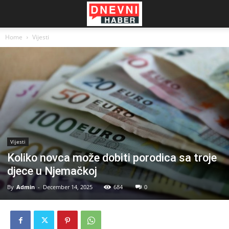
Home
Vijesti
Vijesti
Koliko novca može dobiti porodica sa troje
djece u Njemačkoj
By
Admin
-
December 14, 2025
684
0