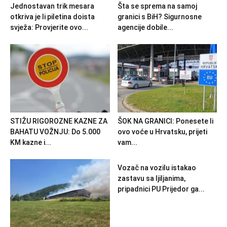
Jednostavan trik mesara
Šta se sprema na samoj
otkriva je li piletina doista
granici s BiH? Sigurnosne
svježa: Provjerite ovo...
agencije dobile...
STIŽU RIGOROZNE KAZNE ZA
ŠOK NA GRANICI: Ponesete li
BAHATU VOŽNJU: Do 5.000
ovo voće u Hrvatsku, prijeti
KM kazne i...
vam...
Vozač na vozilu istakao
zastavu sa ljiljanima,
pripadnici PU Prijedor ga...