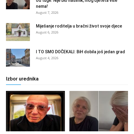
od tuge: Nije bio nasilnik, mog djeteta više
nema!
August 7, 2026
Miješanje roditelja u bračni život svoje djece
August 6, 2026
I TO SMO DOČEKALI: BiH dobila još jedan grad
August 4, 2026
Izbor urednika