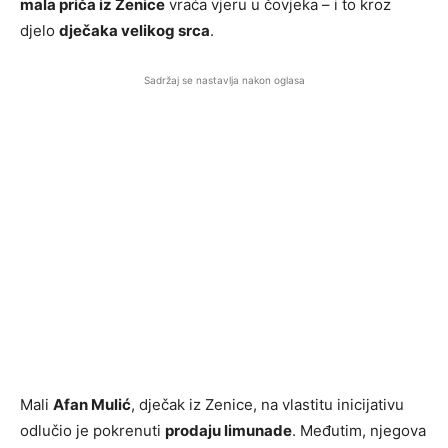
mala priča iz Zenice
vraća vjeru u čovjeka – i to kroz
djelo
dječaka velikog srca
.
Sadržaj se nastavlja nakon oglasa
Mali
Afan Mulić
, dječak iz Zenice, na vlastitu inicijativu
odlučio je pokrenuti
prodaju limunade
. Međutim, njegova