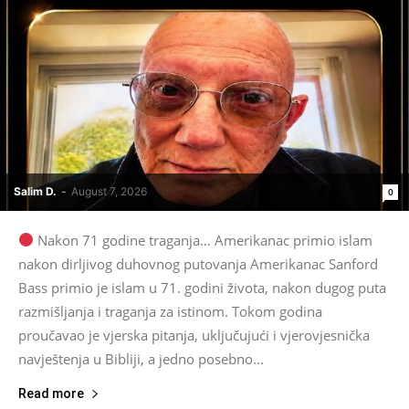
Salim D.
-
August 7, 2026
0
Nakon 71 godine traganja… Amerikanac primio islam
nakon dirljivog duhovnog putovanja Amerikanac Sanford
Bass primio je islam u 71. godini života, nakon dugog puta
razmišljanja i traganja za istinom. Tokom godina
proučavao je vjerska pitanja, uključujući i vjerovjesnička
navještenja u Bibliji, a jedno posebno...
Read more