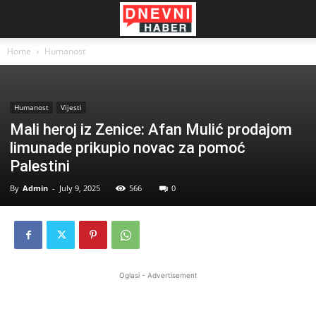
Home
Humanost
Humanost
Vijesti
Mali heroj iz Zenice: Afan Mulić prodajom
limunade prikupio novac za pomoć
Palestini
By
Admin
-
July 9, 2025
566
0
Oglasi - Advertisement