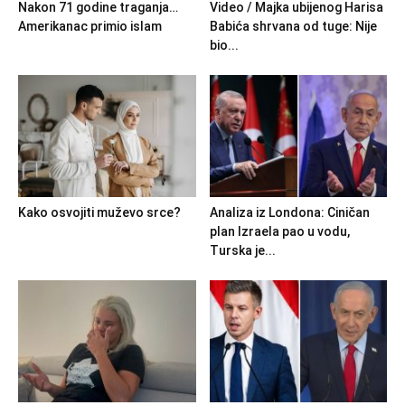
Nakon 71 godine traganja…
Video / Majka ubijenog Harisa
Amerikanac primio islam
Babića shrvana od tuge: Nije
bio...
Kako osvojiti muževo srce?
Analiza iz Londona: Ciničan
plan Izraela pao u vodu,
Turska je...