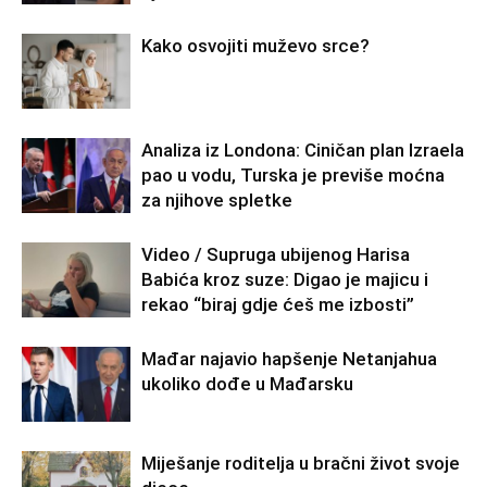
Kako osvojiti muževo srce?
Analiza iz Londona: Ciničan plan Izraela
pao u vodu, Turska je previše moćna
za njihove spletke
Video / Supruga ubijenog Harisa
Babića kroz suze: Digao je majicu i
rekao “biraj gdje ćeš me izbosti”
Mađar najavio hapšenje Netanjahua
ukoliko dođe u Mađarsku
Miješanje roditelja u bračni život svoje