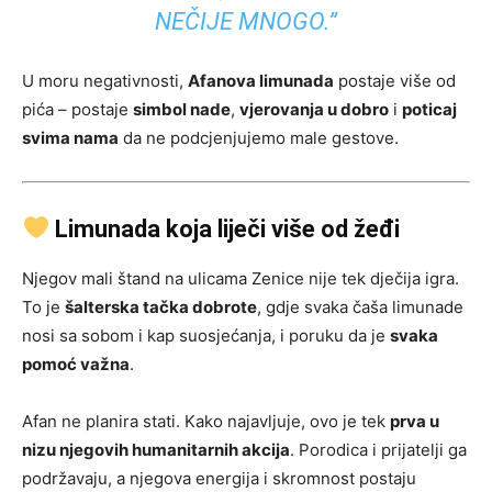
NEČIJE MNOGO.”
U moru negativnosti,
Afanova limunada
postaje više od
pića – postaje
simbol nade
,
vjerovanja u dobro
i
poticaj
svima nama
da ne podcjenjujemo male gestove.
Limunada koja liječi više od žeđi
Njegov mali štand na ulicama Zenice nije tek dječija igra.
To je
šalterska tačka dobrote
, gdje svaka čaša limunade
nosi sa sobom i kap suosjećanja, i poruku da je
svaka
pomoć važna
.
Afan ne planira stati. Kako najavljuje, ovo je tek
prva u
nizu njegovih humanitarnih akcija
. Porodica i prijatelji ga
podržavaju, a njegova energija i skromnost postaju