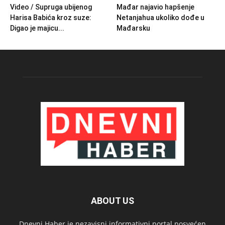
Video / Supruga ubijenog
Mađar najavio hapšenje
Harisa Babića kroz suze:
Netanjahua ukoliko dođe u
Digao je majicu...
Mađarsku
ABOUT US
Dnevni Haber je nezavisni informativni portal posvećen