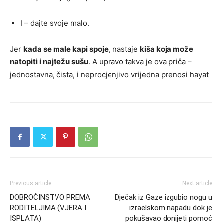
I – dajte svoje malo.
Jer
kada se male kapi spoje
, nastaje
kiša koja može
natopiti i najtežu sušu
. A upravo takva je ova priča –
jednostavna, čista, i neprocjenjivo vrijedna prenosi hayat
Previous article
Next article
DOBROČINSTVO PREMA
Dječak iz Gaze izgubio nogu u
RODITELJIMA (VJERA I
izraelskom napadu dok je
ISPLATA)
pokušavao donijeti pomoć