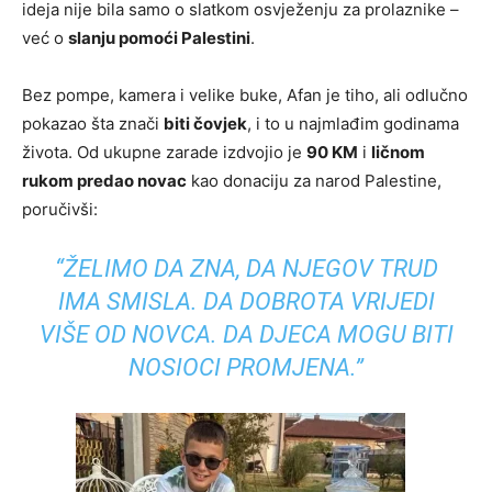
ideja nije bila samo o slatkom osvježenju za prolaznike –
već o
slanju pomoći Palestini
.
Bez pompe, kamera i velike buke, Afan je tiho, ali odlučno
pokazao šta znači
biti čovjek
, i to u najmlađim godinama
života. Od ukupne zarade izdvojio je
90 KM
i
ličnom
rukom predao novac
kao donaciju za narod Palestine,
poručivši:
“ŽELIMO DA ZNA, DA NJEGOV TRUD
IMA SMISLA. DA DOBROTA VRIJEDI
VIŠE OD NOVCA. DA DJECA MOGU BITI
NOSIOCI PROMJENA.”