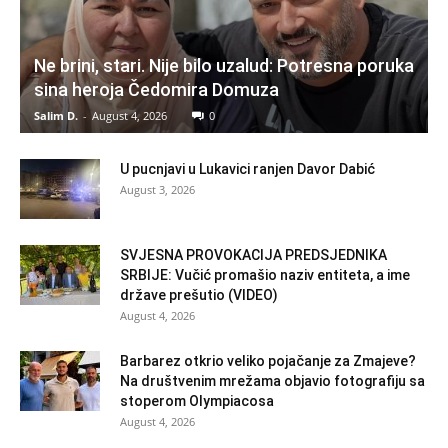
Ne brini, stari. Nije bilo uzalud: Potresna poruka
sina heroja Čedomira Domuza
Salim D.
-
August 4, 2026
0
U pucnjavi u Lukavici ranjen Davor Dabić
August 3, 2026
SVJESNA PROVOKACIJA PREDSJEDNIKA
SRBIJE: Vučić promašio naziv entiteta, a ime
države prešutio (VIDEO)
August 4, 2026
Barbarez otkrio veliko pojačanje za Zmajeve?
Na društvenim mrežama objavio fotografiju sa
stoperom Olympiacosa
August 4, 2026