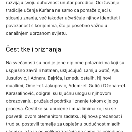
razvijaju svoju duhovnost unutar porodice. Održavanje
tradicije učenja Kur’ana ne samo da pomaže djeci u
sticanju znanja, već također učvršćuje njihov identitet i
povezanost s korijenima, što je posebno važno u
današnjem ubrzanom svijetu.
Čestitke i priznanja
Na svečanosti su podijeljene diplome polaznicima koji su
uspješno završili hatmen, uključujući Lamiju Gutić, Ajlu
Jusufović, i Adnanu Bajrića, između ostalih. Njihovi
muallimi, Omer-ef. Jakupović, Adem-ef. Gutić i Dženan-ef.
Karasalihović, odigrali su ključnu ulogu u njihovom
obrazovanju, pružajući podršku i znanje tokom cijelog
procesa.
Čestitke su upućene i muallimima koji su se
posvetili ovom plemenitom zadatku. Njihova predanost i
trud su postavili temelje za uspješnu budućnost mladih
učenika, a to je od velikog značaja ne samo za pojedince