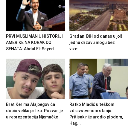
PRVI MUSLIMAN U HISTORIJI
Građani BiH od danas u još
AMERIKE NA KORAK DO
jednu državu mogu bez
SENATA: Abdul El-Sayed...
vize:...
Brat Kerima Alajbegovića
Ratko Mladić u teškom
dobio veliku priliku: Pozvan je
zdravstvenom stanju:
u reprezentaciju Njemačke
Pritisak nije urodio plodom,
Hag...