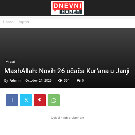
Home
Vijesti
Vijesti
MashAllah: Novih 26 učača Kur’ana u Janji
By
Admin
-
October 21, 2025
354
0
Oglasi - Advertisement