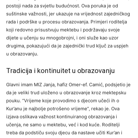
postoji nada za svjetlu budućnost.
Ova poruka je od
suštinske važnosti, jer ukazuje na vrijednost zajedničkog
rada i podrške u procesu obrazovanja. Primjeri roditelja
koji redovno prisustvuju mektebu i podržavaju svoje
dijete u učenju su mnogobrojni, i oni služe kao uzor
drugima, pokazujući da je zajednički trud ključ za uspjeh
u obrazovanju.
Tradicija i kontinuitet u obrazovanju
Glavni imam MIZ Janja, hafiz Omer-ef. Camić, podsjetio je
da je veliki trud uloženo u obrazovanje kroz mektepsku
pouku. “Vrijeme koje provodimo s djecom učeći ih o
Kur’anu je najbolje potrošeno vrijeme”, rekao je. Ova
izjava oslikava važnost kontinuiranog obrazovanja i
učenja, ne samo u mektebu, već i kod kuće.
Roditelji
treba da podstiču svoju djecu da nastave učiti Kur’an i