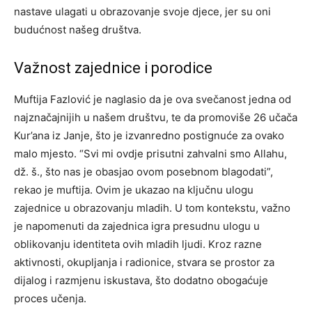
nastave ulagati u obrazovanje svoje djece, jer su oni
budućnost našeg društva.
Važnost zajednice i porodice
Muftija Fazlović je naglasio da je ova svečanost jedna od
najznačajnijih u našem društvu, te da promoviše 26 učača
Kur’ana iz Janje, što je izvanredno postignuće za ovako
malo mjesto. “Svi mi ovdje prisutni zahvalni smo Allahu,
dž. š., što nas je obasjao ovom posebnom blagodati”,
rekao je muftija. Ovim je ukazao na ključnu ulogu
zajednice u obrazovanju mladih. U tom kontekstu, važno
je napomenuti da zajednica igra presudnu ulogu u
oblikovanju identiteta ovih mladih ljudi. Kroz razne
aktivnosti, okupljanja i radionice, stvara se prostor za
dijalog i razmjenu iskustava, što dodatno obogaćuje
proces učenja.