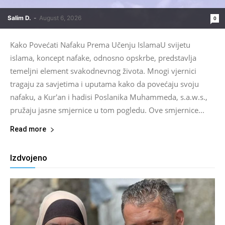
Salim D.
-
August 6, 2026
0
Kako Povećati Nafaku Prema Učenju IslamaU svijetu
islama, koncept nafake, odnosno opskrbe, predstavlja
temeljni element svakodnevnog života. Mnogi vjernici
tragaju za savjetima i uputama kako da povećaju svoju
nafaku, a Kur'an i hadisi Poslanika Muhammeda, s.a.w.s.,
pružaju jasne smjernice u tom pogledu. Ove smjernice...
Read more
Izdvojeno