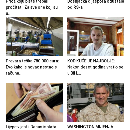
Priča koju biste trebali
Bošnjačka dijaspora odustala
pročitati: Za sve one koji su
od RS-a
u...
Prevara teška 780.000 eura:
KOD KUĆE JE NAJBOLJE:
Evo kako je novac nestao s
Nakon deset godina vratio se
računa...
u BiH,...
Lijepe vijesti: Danas isplata
WASHINGTON MIJENJA