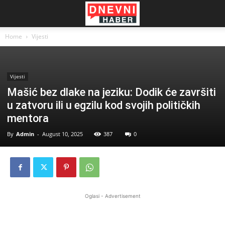
Home
Vijesti
Vijesti
Mašić bez dlake na jeziku: Dodik će završiti
u zatvoru ili u egzilu kod svojih političkih
mentora
By
Admin
-
August 10, 2025
387
0
Oglasi - Advertisement