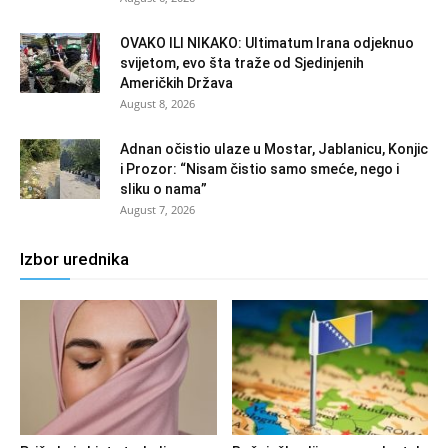
OVAKO ILI NIKAKO: Ultimatum Irana odjeknuo
svijetom, evo šta traže od Sjedinjenih
Američkih Država
August 8, 2026
Adnan očistio ulaze u Mostar, Jablanicu, Konjic
i Prozor: “Nisam čistio samo smeće, nego i
sliku o nama”
August 7, 2026
Izbor urednika