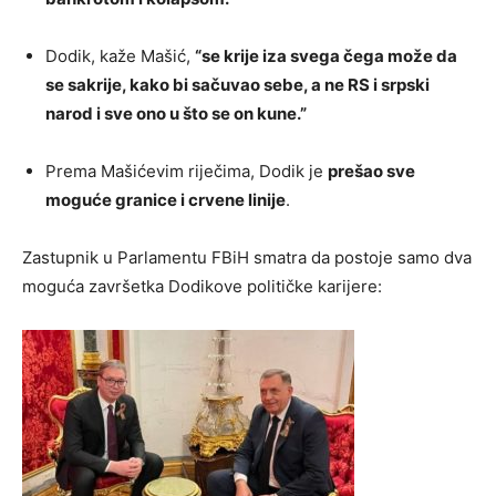
Dodik, kaže Mašić,
“se krije iza svega čega može da
se sakrije, kako bi sačuvao sebe, a ne RS i srpski
narod i sve ono u što se on kune.”
Prema Mašićevim riječima, Dodik je
prešao sve
moguće granice i crvene linije
.
Zastupnik u Parlamentu FBiH smatra da postoje samo dva
moguća završetka Dodikove političke karijere: