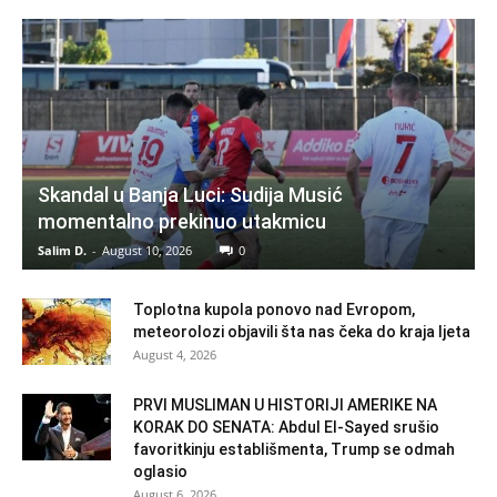
Skandal u Banja Luci: Sudija Musić
momentalno prekinuo utakmicu
Salim D.
-
August 10, 2026
0
Toplotna kupola ponovo nad Evropom,
meteorolozi objavili šta nas čeka do kraja ljeta
August 4, 2026
PRVI MUSLIMAN U HISTORIJI AMERIKE NA
KORAK DO SENATA: Abdul El-Sayed srušio
favoritkinju establišmenta, Trump se odmah
oglasio
August 6, 2026