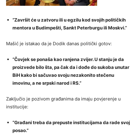
“Završit će u zatvoru ili u egzilu kod svojih političkih
mentora u Budimpešti, Sankt Peterburgu ili Moskvi.”
Mašić je istakao da je Dodik danas politički gotov:
“Čovjek se ponaša kao ranjena zvijer. U stanju je da
proizvede bilo šta, pa čak da i dođe do sukoba unutar
BiH kako bi sačuvao svoju nezakonito stečenu
imovinu, a ne srpski narod i RS.”
Zaključio je pozivom građanima da imaju povjerenje u
institucije:
“Građani treba da prepuste institucijama da rade svoj
posao.”