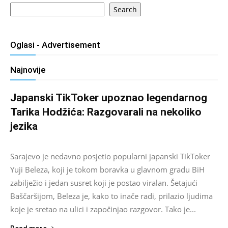
Search
Oglasi - Advertisement
Najnovije
Japanski TikToker upoznao legendarnog
Tarika Hodžića: Razgovarali na nekoliko
jezika
Salim D.
-
August 9, 2026
0
Sarajevo je nedavno posjetio popularni japanski TikToker
Yuji Beleza, koji je tokom boravka u glavnom gradu BiH
zabilježio i jedan susret koji je postao viralan. Šetajući
Baščaršijom, Beleza je, kako to inače radi, prilazio ljudima
koje je sretao na ulici i započinjao razgovor. Tako je...