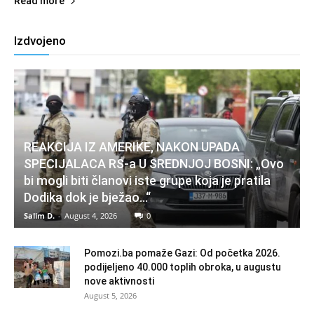
Read more
Izdvojeno
REAKCIJA IZ AMERIKE, NAKON UPADA
SPECIJALACA RS-a U SREDNJOJ BOSNI: „Ovo
bi mogli biti članovi iste grupe koja je pratila
Dodika dok je bježao…“
Salim D.
-
August 4, 2026
0
Pomozi.ba pomaže Gazi: Od početka 2026.
podijeljeno 40.000 toplih obroka, u augustu
nove aktivnosti
August 5, 2026