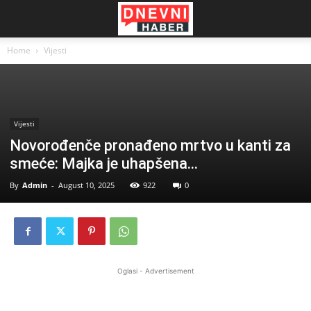
Home
Vijesti
Vijesti
Novorođenče pronađeno mrtvo u kanti za
smeće: Majka je uhapšena…
By
Admin
-
August 10, 2025
922
0
Oglasi - Advertisement