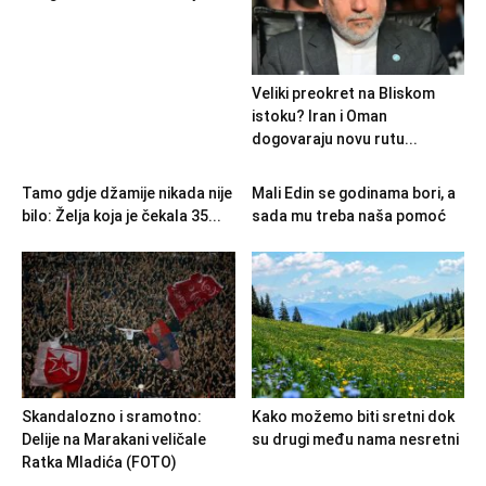
Veliki preokret na Bliskom
istoku? Iran i Oman
dogovaraju novu rutu...
Tamo gdje džamije nikada nije
Mali Edin se godinama bori, a
bilo: Želja koja je čekala 35...
sada mu treba naša pomoć
Skandalozno i sramotno:
Kako možemo biti sretni dok
Delije na Marakani veličale
su drugi među nama nesretni
Ratka Mladića (FOTO)