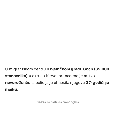
U migrantskom centru u
njemčkom gradu Goch (35.000
stanovnika)
u okrugu Kleve, pronađeno je mrtvo
novorođenče
, a policija je uhapsila njegovu
37-godišnju
majku
.
Sadržaj se nastavlja nakon oglasa