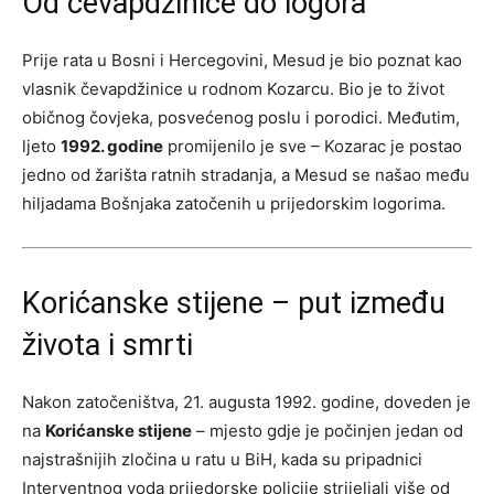
Od čevapdžinice do logora
Prije rata u Bosni i Hercegovini, Mesud je bio poznat kao
vlasnik čevapdžinice u rodnom Kozarcu. Bio je to život
običnog čovjeka, posvećenog poslu i porodici. Međutim,
ljeto
1992. godine
promijenilo je sve – Kozarac je postao
jedno od žarišta ratnih stradanja, a Mesud se našao među
hiljadama Bošnjaka zatočenih u prijedorskim logorima.
Korićanske stijene – put između
života i smrti
Nakon zatočeništva, 21. augusta 1992. godine, doveden je
na
Korićanske stijene
– mjesto gdje je počinjen jedan od
najstrašnijih zločina u ratu u BiH, kada su pripadnici
Interventnog voda prijedorske policije strijeljali više od