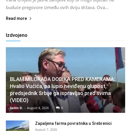
buduće pregovore između ovih dviju država. Ova...
Read more
Izdvojeno
BLAM MILORADA DODIKA PRED KAMERAMA:
Hvalio Vučića, pa lupio neviđenu glupost,
predsjednik Srbije ga ispravljao pred svima
(VIDEO)
Salim D.
-
August 4, 2026
0
Zapaljena farma povratnika u Srebrenici
August 7, 2026