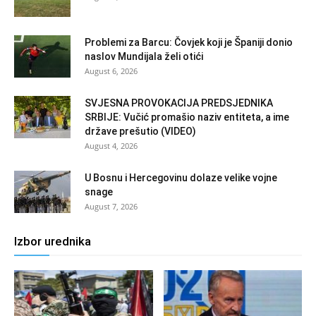
Problemi za Barcu: Čovjek koji je Španiji donio
naslov Mundijala želi otići
August 6, 2026
SVJESNA PROVOKACIJA PREDSJEDNIKA
SRBIJE: Vučić promašio naziv entiteta, a ime
države prešutio (VIDEO)
August 4, 2026
U Bosnu i Hercegovinu dolaze velike vojne
snage
August 7, 2026
Izbor urednika