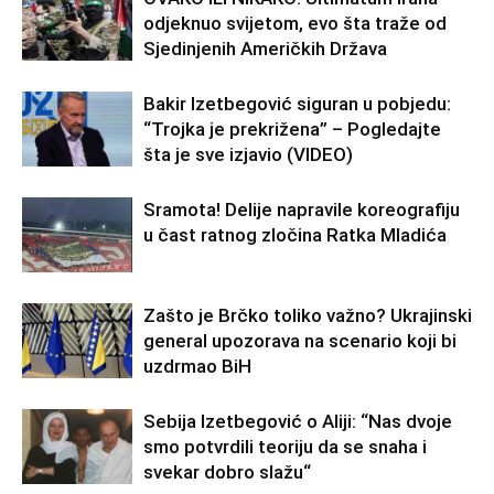
odjeknuo svijetom, evo šta traže od
Sjedinjenih Američkih Država
Bakir Izetbegović siguran u pobjedu:
“Trojka je prekrižena” – Pogledajte
šta je sve izjavio (VIDEO)
Sramota! Delije napravile koreografiju
u čast ratnog zločina Ratka Mladića
Zašto je Brčko toliko važno? Ukrajinski
general upozorava na scenario koji bi
uzdrmao BiH
Sebija Izetbegović o Aliji: “Nas dvoje
smo potvrdili teoriju da se snaha i
svekar dobro slažu“