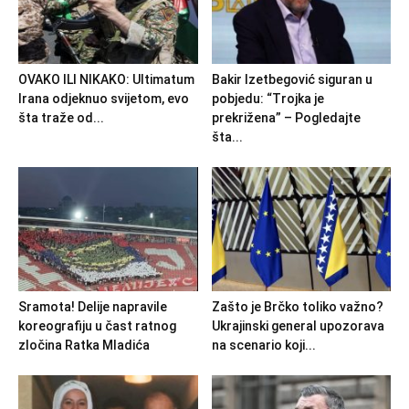
OVAKO ILI NIKAKO: Ultimatum
Bakir Izetbegović siguran u
Irana odjeknuo svijetom, evo
pobjedu: “Trojka je
šta traže od...
prekrižena” – Pogledajte
šta...
Sramota! Delije napravile
Zašto je Brčko toliko važno?
koreografiju u čast ratnog
Ukrajinski general upozorava
zločina Ratka Mladića
na scenario koji...