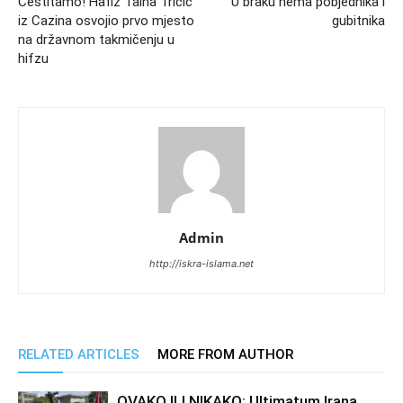
Čestitamo! Hafiz Talha Tričić
U braku nema pobjednika i
iz Cazina osvojio prvo mjesto
gubitnika
na državnom takmičenju u
hifzu
Admin
http://iskra-islama.net
RELATED ARTICLES
MORE FROM AUTHOR
OVAKO ILI NIKAKO: Ultimatum Irana