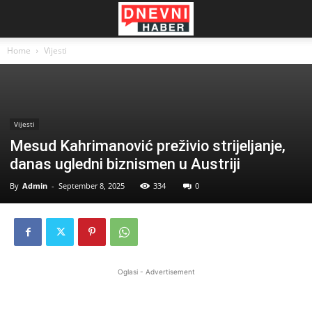
Home
Vijesti
Vijesti
Mesud Kahrimanović preživio strijeljanje,
danas ugledni biznismen u Austriji
By
Admin
-
September 8, 2025
334
0
Oglasi - Advertisement