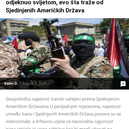
odjeknuo svijetom, evo šta traže od
Sjedinjenih Američkih Država
Salim D.
-
August 8, 2026
0
Geopolitička napetost: Iranski zahtjevi prema Sjedinjenim
Američkim Državama U posljednjim mjesecima, napetosti
između Irana i Sjedinjenih Američkih Država ponovo su se
intenzivirale, a Vrhovno vijeće za nacionalnu sigurnost
Irana iznijelo je jasne zahtjeve koji bi mogli utjecati na