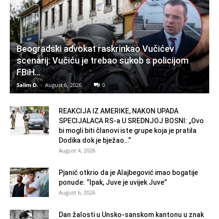
Beogradski advokat raskrinkao Vučićev
scenarij: Vučiću je trebao sukob s policijom
FBiH…
Salim D.
-
August 6, 2026
0
REAKCIJA IZ AMERIKE, NAKON UPADA
SPECIJALACA RS-a U SREDNJOJ BOSNI: „Ovo
bi mogli biti članovi iste grupe koja je pratila
Dodika dok je bježao…“
August 4, 2026
Pjanić otkrio da je Alajbegović imao bogatije
ponude: “Ipak, Juve je uvijek Juve”
August 6, 2026
Dan žalosti u Unsko-sanskom kantonu u znak