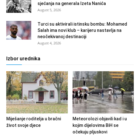
sjećanja na generala Izeta Nanića
August 5, 2026
Turci su aktivirali istinsku bombu: Mohamed
Salah ima novi klub – karijeru nastavlja na
neočekivanoj destinaciji
August 4, 2026
Izbor urednika
Miješanje roditelja u bračni
Meteorolozi objavili kad i u
život svoje djece
kojim dijelovima BiH se
očekuju pljuskovi