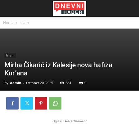
Home
Islam
Islam
Mirha Čikarić iz Kalesije nova hafiza
Kur’ana
By
Admin
-
October 20, 2025
351
0
Oglasi - Advertisement