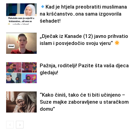
Kad je htjela preobratiti muslimana
na kršćanstvo..ona sama izgovorila
šehadet!
„Dječak iz Kanade (12) javno prihvatio
islam i posvjedočio svoju vjeru“
Pažnja, roditelji! Pazite šta vaša djeca
gledaju!
“Kako činiš, tako će ti biti učinjeno –
Suze majke zaboravljene u staračkom
domu”