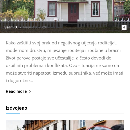
Salim D.
-
August 6, 2026
0
Kako zaštititi svoj brak od negativnog utjecaja roditeljaU
modernom društvu, miješanje roditelja i rodbine u bračni
život parova postaje sve učestalije, a često dovodi do
ozbiljnih problema i konflikata. Ova situacija ne samo da
može stvoriti napetosti između supružnika, već može imati
i dugoročne...
Read more
Izdvojeno