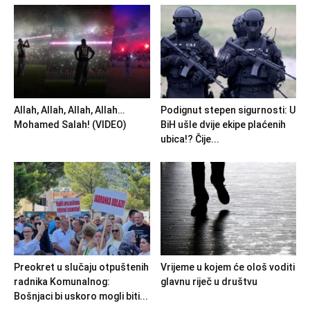
Allah, Allah, Allah, Allah…
Podignut stepen sigurnosti: U
Mohamed Salah! (VIDEO)
BiH ušle dvije ekipe plaćenih
ubica!? Čije...
Preokret u slučaju otpuštenih
Vrijeme u kojem će ološ voditi
radnika Komunalnog:
glavnu riječ u društvu
Bošnjaci bi uskoro mogli biti...