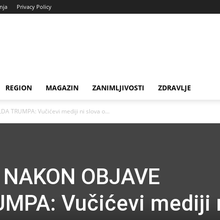
enja
Privacy Policy
REGION
MAGAZIN
ZANIMLJIVOSTI
ZDRAVLJE
TRUMPA: Vučićevi mediji ni slova o...
I NAKON OBJAVE
PA: Vučićevi mediji 