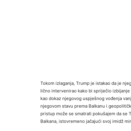
Tokom izlaganja, Trump je istakao da je njego
lično intervenirao kako bi spriječio izbijanj
kao dokaz njegovog uspješnog vođenja vanjsk
njegovom stavu prema Balkanu i geopolitički
pristup može se smatrati pokušajem da se Tru
Balkana, istovremeno jačajući svoj imidž m