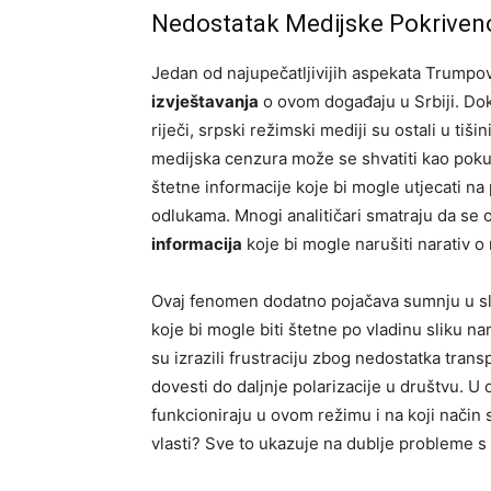
Nedostatak Medijske Pokrivenos
Jedan od najupečatljivijih aspekata Trumpov
izvještavanja
o ovom događaju u Srbiji. Dok
riječi, srpski režimski mediji su ostali u tiš
medijska cenzura može se shvatiti kao pokuša
štetne informacije koje bi mogle utjecati na 
odlukama. Mnogi analitičari smatraju da se
informacija
koje bi mogle narušiti narativ o 
Ovaj fenomen dodatno pojačava sumnju u slob
koje bi mogle biti štetne po vladinu sliku 
su izrazili frustraciju zbog nedostatka tran
dovesti do daljnje polarizacije u društvu. U
funkcioniraju u ovom režimu i na koji način 
vlasti? Sve to ukazuje na dublje probleme s