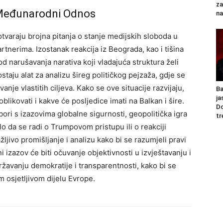
za
 Međunarodni Odnos
na
otvaraju brojna pitanja o stanje medijskih sloboda u
tnerima. Izostanak reakcija iz Beograda, kao i tišina
od narušavanja narativa koji vladajuća struktura želi
taju alat za analizu šireg političkog pejzaža, gdje se
nje vlastitih ciljeva. Kako se ove situacije razvijaju,
Ba
ja
oblikovati i kakve će posljedice imati na Balkan i šire.
Do
bori s izazovima globalne sigurnosti, geopolitička igra
tr
lo da se radi o Trumpovom pristupu ili o reakciji
žljivo promišljanje i analizu kako bi se razumjeli pravi
i izazov će biti očuvanje objektivnosti u izvještavanju i
ržavanju demokratije i transparentnosti, kako bi se
m osjetljivom dijelu Evrope.