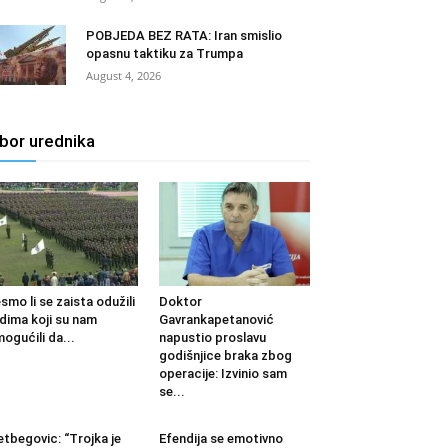
POBJEDA BEZ RATA: Iran smislio
opasnu taktiku za Trumpa
August 4, 2026
zbor urednika
smo li se zaista odužili
Doktor
udima koji su nam
Gavrankapetanović
ogućili da...
napustio proslavu
godišnjice braka zbog
operacije: Izvinio sam
se...
etbegovic: “Trojka je
Efendija se emotivno