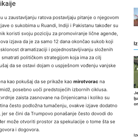
ikaije
u zaustavljanju ratova postavljaju pitanje o njegovom
ave o sukobima u Ruandi, Indiji i Pakistanu također su
nik koristi svoju poziciju za promoviranje lične agende,
ova izjava da je za samo 12 dana okončao sukob koji
I
sklonost dramatizaciji i pojednostavljivanju složenih
 smatrati političkom strategijom koja ima za cilj
okušaj da se ostavi dojam o uspješnom vođenju vanjske
ena kao pokušaj da se prikaže kao
mirotvorac
na
imidž, posebno uoči predstojećih izbornih ciklusa.
Je
tvrdnje zaista zasnovane na činjenicama i koliko su
lj
om
 istina često podložna tumačenju, ovakve izjave dodatno
jer se čini da Trumpovo ponašanje često dovodi do
đer može otvoriti prostor za spekulacije o tome šta se
govora i dogovora.
Iz