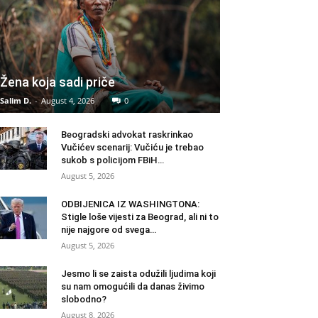
Žena koja sadi priče
Salim D.
-
August 4, 2026
0
Beogradski advokat raskrinkao
Vučićev scenarij: Vučiću je trebao
sukob s policijom FBiH…
August 5, 2026
ODBIJENICA IZ WASHINGTONA:
Stigle loše vijesti za Beograd, ali ni to
nije najgore od svega…
August 5, 2026
Jesmo li se zaista odužili ljudima koji
su nam omogućili da danas živimo
slobodno?
August 8, 2026