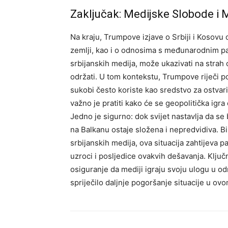
Zaključak: Medijske Slobode i
Na kraju, Trumpove izjave o Srbiji i Kosovu 
zemlji, kao i o odnosima s međunarodnim par
srbijanskih medija, može ukazivati na strah 
održati.
U tom kontekstu, Trumpove riječi pos
sukobi često koriste kao sredstvo za ostvariva
važno je pratiti kako će se geopolitička igra 
Jedno je sigurno: dok svijet nastavlja da se 
na Balkanu ostaje složena i nepredvidiva. Bi
srbijanskih medija, ova situacija zahtijeva pa
uzroci i posljedice ovakvih dešavanja. Ključn
osiguranje da mediji igraju svoju ulogu u od
spriječilo daljnje pogoršanje situacije u ovo