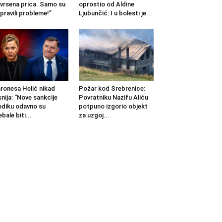
vrsena prica. Samo su
oprostio od Aldine
pravili probleme!”
Ljubunčić: I u bolesti je...
ronesa Helić nikad
Požar kod Srebrenice:
snija: “Nove sankcije
Povratniku Nazifu Aliću
diku odavno su
potpuno izgorio objekt
ebale biti...
za uzgoj...