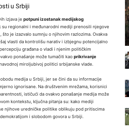
ti u Srbiji
ih izjava je
potpuni izostanak medijskog
 su regionalni i međunarodni mediji prenosili njegove
ini, što je izazvalo sumnju o njihovim razlozima. Ovakva
j vlasti da kontrolišu narativ i izbjegnu potencijalno
percepciju građana o vladi i njenim političkim
 ovakvo ponašanje može tumačiti kao
prikrivanje
navodnoj miroljubivoj politici srbijanske vlade.
odu medija u Srbiji, jer se čini da su informacije
namjerno ignorisane. Na društvenim mrežama, korisnici
sparentnosti, ističući da ovakvo ponašanje medija može
 ovom kontekstu, ključna pitanja su: kako mediji
se njihove uredničke politike oblikuju pod pritiscima
 demokratijom i slobodom govora u Srbiji.