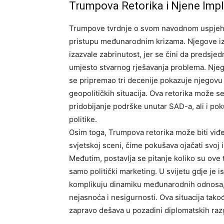
Trumpova Retorika i Njene Impl
Trumpove tvrdnje o svom navodnom uspjehu 
pristupu međunarodnim krizama. Njegove izj
izazvale zabrinutost, jer se čini da predsjed
umjesto stvarnog rješavanja problema. Njeg
se pripremao tri decenije pokazuje njegovu 
geopolitičkih situacija. Ova retorika može se
pridobijanje podrške unutar SAD-a, ali i p
politike.
Osim toga, Trumpova retorika može biti viđ
svjetskoj sceni, čime pokušava ojačati svoj 
Međutim, postavlja se pitanje koliko su ove 
samo politički marketing. U svijetu gdje je
komplikuju dinamiku međunarodnih odnosa, 
nejasnoća i nesigurnosti. Ova situacija tako
zapravo dešava u pozadini diplomatskih raz