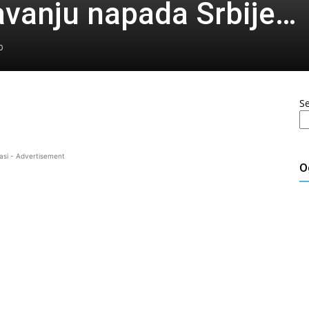
avanju napada Srbije…
0
S
asi - Advertisement
O