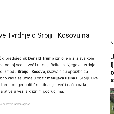
e Tvrdnje o Srbiji i Kosovu na
N
J
ički predsjednik
Donald Trump
iznio je niz izjava koje
l
rodnoj sceni, već i u regiji Balkana. Njegove tvrdnje
o
bno između
Srbije
i
Kosova
, izazvale su optužbe za
osebno kada se uzme u obzir
medijska tišina
u Srbiji. Ove
s
enutne geopolitičke situacije, već i način na koji
narative u vezi s kriznim područjima.
se nastavlja nakon oglasa