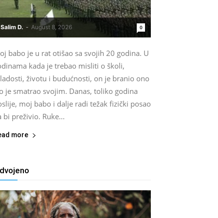
Salim D.
-
August 8, 2026
0
j babo je u rat otišao sa svojih 20 godina. U
dinama kada je trebao misliti o školi,
adosti, životu i budućnosti, on je branio ono
o je smatrao svojim. Danas, toliko godina
slije, moj babo i dalje radi težak fizički posao
 bi preživio. Ruke...
ead more
zdvojeno