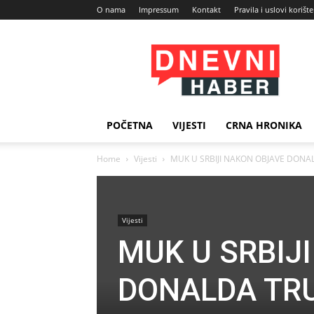
O nama
Impressum
Kontakt
Pravila i uslovi korišt
Dnevni
Haber
POČETNA
VIJESTI
CRNA HRONIKA
Home
Vijesti
MUK U SRBIJI NAKON OBJAVE DONALDA 
Vijesti
MUK U SRBIJ
DONALDA TRUM