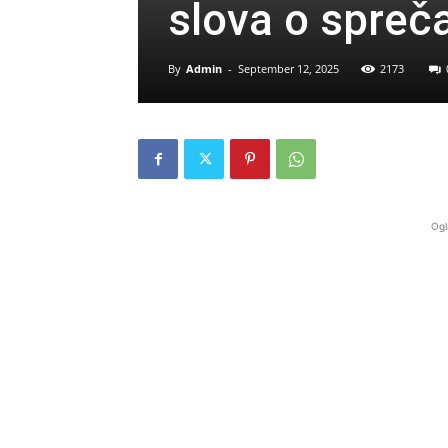
slova o spreč
By
Admin
-
September 12, 2025
2173
Ogl