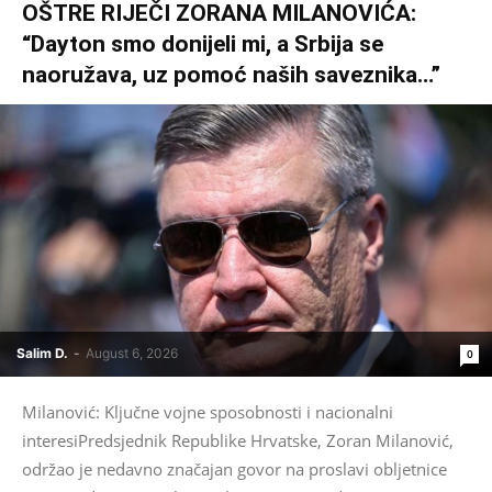
OŠTRE RIJEČI ZORANA MILANOVIĆA:
“Dayton smo donijeli mi, a Srbija se
naoružava, uz pomoć naših saveznika…”
Salim D.
-
August 6, 2026
0
Milanović: Ključne vojne sposobnosti i nacionalni
interesiPredsjednik Republike Hrvatske, Zoran Milanović,
održao je nedavno značajan govor na proslavi obljetnice