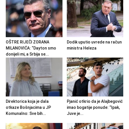
OŠTRE RIJEČI ZORANA
Dodik uputio uvrede na račun
MILANOVIĆA: “Dayton smo
ministra Heleza
donijeli mi, a Srbija se...
Direktorica koja je dala
Pjanić otkrio da je Alajbegović
otkaze Bošnjacima u JP
imao bogatije ponude: “Ipak,
Komunalno: Sve bih...
Juve je...