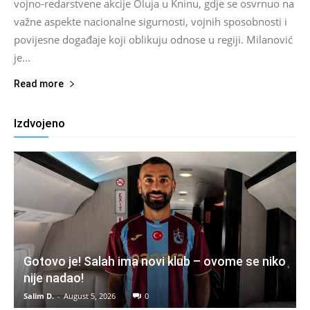
vojno-redarstvene akcije Oluja u Kninu, gdje se osvrnuo na
važne aspekte nacionalne sigurnosti, vojnih sposobnosti i
povijesne događaje koji oblikuju odnose u regiji. Milanović
je...
Read more
Izdvojeno
Gotovo je! Salah ima novi klub – ovome se niko
nije nadao!
Salim D.
-
August 5, 2026
0