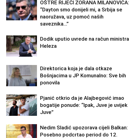
OŠTRE RIJEČI ZORANA MILANOVIĆA:
“Dayton smo donijeli mi, a Srbija se
naoružava, uz pomoć naših
saveznika…”
Dodik uputio uvrede na račun ministra
Heleza
Direktorica koja je dala otkaze
Bošnjacima u JP Komunalno: Sve bih
ponovila
Pjanić otkrio da je Alajbegović imao
bogatije ponude: “Ipak, Juve je uvijek
Juve”
Nedim Sladić upozorava cijeli Balkan:
Posebno podcrtao period do 12.