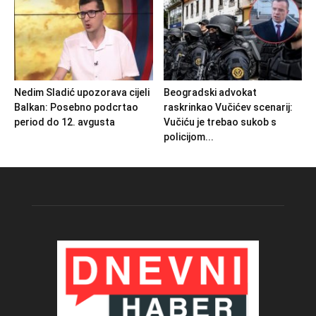
Nedim Sladić upozorava cijeli
Beogradski advokat
Balkan: Posebno podcrtao
raskrinkao Vučićev scenarij:
period do 12. avgusta
Vučiću je trebao sukob s
policijom...