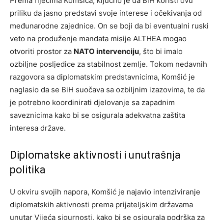
Prema riječima Komšića, ključno je da BiH koristi ovu
priliku da jasno predstavi svoje interese i očekivanja od
međunarodne zajednice. On se boji da bi eventualni ruski
veto na produženje mandata misije ALTHEA mogao
otvoriti prostor za
NATO intervenciju
, što bi imalo
ozbiljne posljedice za stabilnost zemlje. Tokom nedavnih
razgovora sa diplomatskim predstavnicima, Komšić je
naglasio da se BiH suočava sa ozbiljnim izazovima, te da
je potrebno koordinirati djelovanje sa zapadnim
saveznicima kako bi se osigurala adekvatna zaštita
interesa države.
Diplomatske aktivnosti i unutrašnja
politika
U okviru svojih napora, Komšić je najavio intenziviranje
diplomatskih aktivnosti prema prijateljskim državama
unutar Vijeća sigurnosti, kako bi se osigurala podrška za