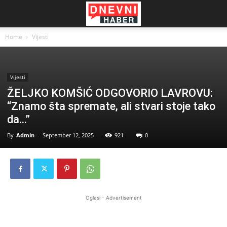
Home
Vijesti
Vijesti
ŽELJKO KOMŠIĆ ODGOVORIO LAVROVU:
“Znamo šta spremate, ali stvari stoje tako
da…”
By
Admin
-
September 12, 2025
921
0
Oglasi - Advertisement