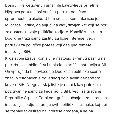
Bosnu i Hercegovinu i umanjile Lavrovljeve prijetnje.
Njegova poruka nosi snažnu poruku odlučnosti i
spremnosti na akciju. U tom smislu, komentarisao je i
Milorada Dodika, opisujući ga kao „davljanika“ koji se bori
za opstanak svoje političke karijere. Komšić smatra da
Dodik ne traži samo zaštitu za lične interese, već i
podršku za političke poteze koji ozbiljno remete
institucije BiH.
Kroz svoje izjave, Komšić je nastojao skrenuti pažnju na
potrebu za stabilnošću i funkcionalnošću institucija u BiH.
On vjeruje da bi povlačenje Dodika sa političke scene
značilo oslobađanje od jednog od glavnih generatora
krize u BiH. Njegovo stajalište je da bi takav potez bio
pozitivan ne samo za Federaciju BiH, već i za građane
Republike Srpske. To bi omogućilo jačanje demokratskih
institucija i bolju saradnju svih političkih stranaka, koje bi
se trebale fokusirati na interese građana, a ne na