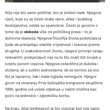
Alija nije bio samo političar; bio je simbol nade. Njegove
riječi, koje su se često ticale vjere, etike i ljudskog
dostojanstva, ostale su upamćene. Često je govorio o
tome da je
sloboda
više od političkog prava – to je
duhovna obaveza. Njegova filozofija života podsticala je
ljude da preispitaju vlastite vrijednosti i stavove prema
drugima. U svakodnevnom životu, njegovi principi ostaju
relevantni, podsjećajući nas na to što znači biti čovjek u
svijetu punom izazova. Njegova ostavština je duboka i
složena, ali u suštini jednostavna: da se borimo za ono
što je ispravno, čak i kada izgleda nemoguće. Njegov
govor na otvaranju Prve bošnjačke kongresne skupštine
1990. godine još uvijek odjekuje u našim mislima kao
poziv na jedinstvo i zajedničku borbu.
Na kraju, Alija Izetbegović je bio vizionar koji nije samo