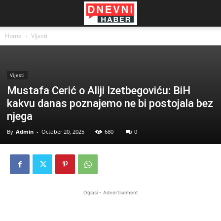
Home
Vijesti
Vijesti
Mustafa Cerić o Aliji Izetbegoviću: BiH
kakvu danas poznajemo ne bi postojala bez
njega
By
Admin
-
October 20, 2025
680
0
Oglasi - Advertisement