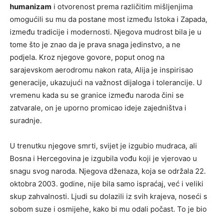
humanizam
i otvorenost prema različitim mišljenjima
omogućili su mu da postane most između Istoka i Zapada,
između tradicije i modernosti. Njegova mudrost bila je u
tome što je znao da je prava snaga jedinstvo, a ne
podjela. Kroz njegove govore, poput onog na
sarajevskom aerodromu nakon rata, Alija je inspirisao
generacije, ukazujući na važnost dijaloga i tolerancije. U
vremenu kada su se granice između naroda čini se
zatvarale, on je uporno promicao ideje zajedništva i
suradnje.
U trenutku njegove smrti, svijet je izgubio mudraca, ali
Bosna i Hercegovina je izgubila vođu koji je vjerovao u
snagu svog naroda. Njegova dženaza, koja se održala 22.
oktobra 2003. godine, nije bila samo ispraćaj, već i veliki
skup zahvalnosti. Ljudi su dolazili iz svih krajeva, noseći s
sobom suze i osmijehe, kako bi mu odali počast. To je bio