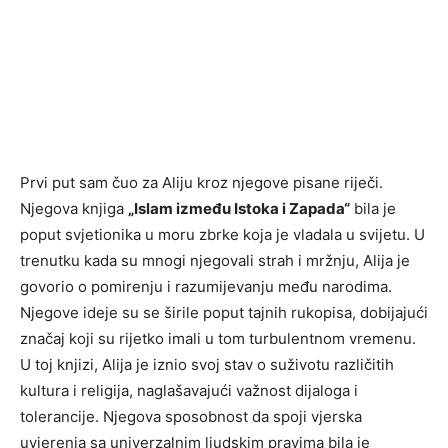
Prvi put sam čuo za Aliju kroz njegove pisane riječi.
Njegova knjiga
„Islam između Istoka i Zapada“
bila je
poput svjetionika u moru zbrke koja je vladala u svijetu. U
trenutku kada su mnogi njegovali strah i mržnju, Alija je
govorio o pomirenju i razumijevanju među narodima.
Njegove ideje su se širile poput tajnih rukopisa, dobijajući
značaj koji su rijetko imali u tom turbulentnom vremenu.
U toj knjizi, Alija je iznio svoj stav o suživotu različitih
kultura i religija, naglašavajući važnost dijaloga i
tolerancije. Njegova sposobnost da spoji vjerska
uvjerenja sa univerzalnim ljudskim pravima bila je