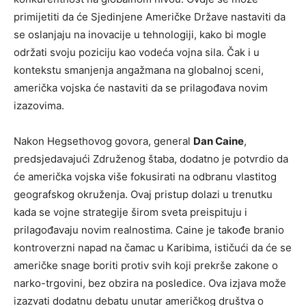
primijetiti da će Sjedinjene Američke Države nastaviti da
se oslanjaju na inovacije u tehnologiji, kako bi mogle
održati svoju poziciju kao vodeća vojna sila. Čak i u
kontekstu smanjenja angažmana na globalnoj sceni,
američka vojska će nastaviti da se prilagođava novim
izazovima.
Nakon Hegsethovog govora, general
Dan Caine
,
predsjedavajući Združenog štaba, dodatno je potvrdio da
će američka vojska više fokusirati na odbranu vlastitog
geografskog okruženja. Ovaj pristup dolazi u trenutku
kada se vojne strategije širom sveta preispituju i
prilagođavaju novim realnostima. Caine je takođe branio
kontroverzni napad na čamac u Karibima, ističući da će se
američke snage boriti protiv svih koji prekrše zakone o
narko-trgovini, bez obzira na posledice. Ova izjava može
izazvati dodatnu debatu unutar američkog društva o