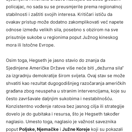
policajac, no sada su se preusmjerile prema regionalnoj
stabilnosti i zaštiti svojih interesa. Kritičari ističu da
ovakav pristup može dodatno zakomplikovati već napete
odnose između velikih sila, posebno s obzirom na sve
prisutnije sukobe u regionima poput Južnog kineskog
mora ili Istočne Evrope.
Osim toga, Hegseth je jasno stavio do znanja da
Sjedinjene Američke Države više neće biti „dežurna sila“
za izgradnju demokratije širom svijeta. Ovaj stav se može
shvatiti kao rezultat dugogodišnjeg razočaranja američkih
građana zbog neuspeha u stranim intervencijama, koje su
često završavale daljnjim sukobima i nestabilnošću.
Konzistentno vođenje ratova bez jasnog cilja ili strategije
dovelo je do gubitaka i resursa, što je Hegseth također
naglasio. Umesto toga, naglasio je važnost saveznika
poput
Poljske, Njemačke
i
Južne Koreje
koji su pokazali