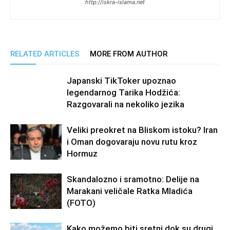
http://iskra-islama.net
RELATED ARTICLES
MORE FROM AUTHOR
Japanski TikToker upoznao
legendarnog Tarika Hodžića:
Razgovarali na nekoliko jezika
Veliki preokret na Bliskom istoku? Iran
i Oman dogovaraju novu rutu kroz
Hormuz
Skandalozno i sramotno: Delije na
Marakani veličale Ratka Mladića
(FOTO)
Kako možemo biti sretni dok su drugi