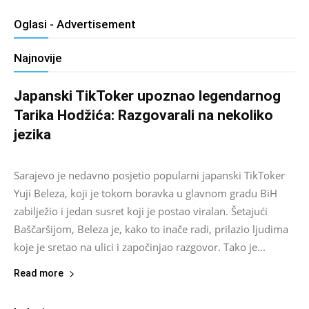
Oglasi - Advertisement
Najnovije
Japanski TikToker upoznao legendarnog
Tarika Hodžića: Razgovarali na nekoliko
jezika
Salim D.
-
August 9, 2026
0
Sarajevo je nedavno posjetio popularni japanski TikToker
Yuji Beleza, koji je tokom boravka u glavnom gradu BiH
zabilježio i jedan susret koji je postao viralan. Šetajući
Baščaršijom, Beleza je, kako to inače radi, prilazio ljudima
koje je sretao na ulici i započinjao razgovor. Tako je...
Read more