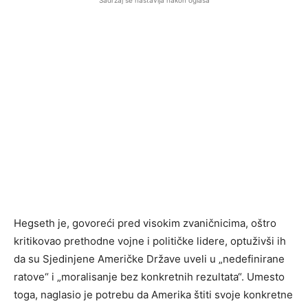
Sadržaj se nastavlja nakon oglasa
Hegseth je, govoreći pred visokim zvaničnicima, oštro
kritikovao prethodne vojne i političke lidere, optuživši ih
da su Sjedinjene Američke Države uveli u „nedefinirane
ratove“ i „moralisanje bez konkretnih rezultata“. Umesto
toga, naglasio je potrebu da Amerika štiti svoje konkretne