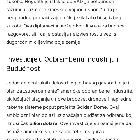
sukoba. Hegseth je istakao da SAD „u potpunosti
razumiju razmjere kineskog vojnog uspona“ i da je
neophodno pronaći zajednički jezik kako bi se izbegli
sukobi. Ova diplomacija može otvoriti vrata za buduće
razgovore, ali i dalje ostavlja neizvjesnost u vezi s
dugoročnim ciljevima obje zemlje.
Investicije u Odbrambenu Industriju i
Budućnost
Jedan od centralnih delova Hegsethovog govora bio je i
plan za „superpunjenje“ američke odbrambene industrije,
uključujući ulaganja u nove brodove, dronove i napredne
raketne sisteme poput projekta Golden Dome. Ovaj
ambiciozni plan dolazi uz značajan budžet za odbranu koji
iznosi čak
bilion dolara
. Ove investicije su osmišljene da
osnaže američke vojne kapacitete i osiguraju
konkurentnost na globalnom nivou. Ovdje se može