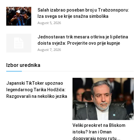
Salah izabrao poseban broj u Trabzonsporu:
Iza svega se krije snažna simbolika
August 5, 2026
Jednostavan trik mesara otkriva je li piletina
doista svježa: Provjerite ovo prije kupnje
August 7, 2026
Izbor urednika
Japanski TikToker upoznao
legendarnog Tarika Hodžića:
Razgovarali na nekoliko jezika
Veliki preokret na Bliskom
istoku? Iran i Oman
dogovaraju novu rutu...