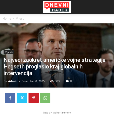
Home
Vijesti
Vijesti
Najveći zaokret američke vojne strategije:
Hegseth proglasio kraj globalnih
intervencija
By
Admin
-
December 8, 2025
383
0
Oglasi - Advertisement