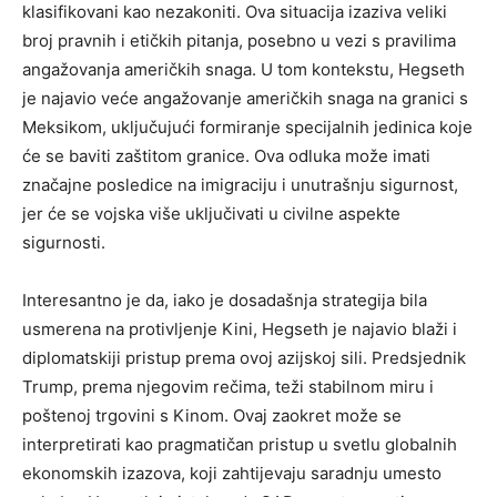
klasifikovani kao nezakoniti. Ova situacija izaziva veliki
broj pravnih i etičkih pitanja, posebno u vezi s pravilima
angažovanja američkih snaga. U tom kontekstu, Hegseth
je najavio veće angažovanje američkih snaga na granici s
Meksikom, uključujući formiranje specijalnih jedinica koje
će se baviti zaštitom granice. Ova odluka može imati
značajne posledice na imigraciju i unutrašnju sigurnost,
jer će se vojska više uključivati u civilne aspekte
sigurnosti.
Interesantno je da, iako je dosadašnja strategija bila
usmerena na protivljenje Kini, Hegseth je najavio blaži i
diplomatskiji pristup prema ovoj azijskoj sili. Predsjednik
Trump, prema njegovim rečima, teži stabilnom miru i
poštenoj trgovini s Kinom. Ovaj zaokret može se
interpretirati kao pragmatičan pristup u svetlu globalnih
ekonomskih izazova, koji zahtijevaju saradnju umesto