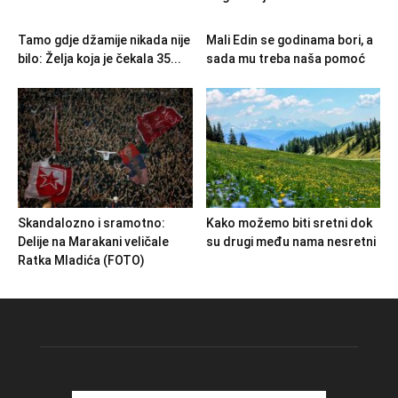
Tamo gdje džamije nikada nije
Mali Edin se godinama bori, a
bilo: Želja koja je čekala 35...
sada mu treba naša pomoć
Skandalozno i sramotno:
Kako možemo biti sretni dok
Delije na Marakani veličale
su drugi među nama nesretni
Ratka Mladića (FOTO)