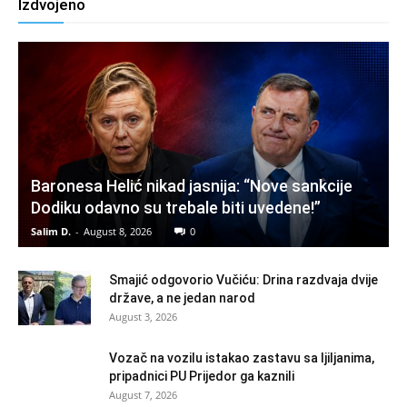
Izdvojeno
Baronesa Helić nikad jasnija: “Nove sankcije
Dodiku odavno su trebale biti uvedene!”
Salim D.
-
August 8, 2026
0
Smajić odgovorio Vučiću: Drina razdvaja dvije
države, a ne jedan narod
August 3, 2026
Vozač na vozilu istakao zastavu sa ljiljanima,
pripadnici PU Prijedor ga kaznili
August 7, 2026