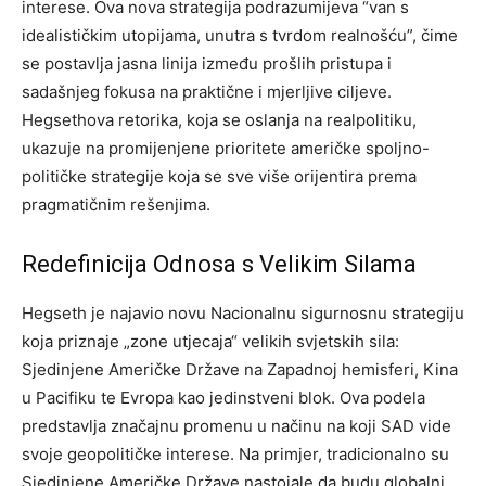
interese. Ova nova strategija podrazumijeva “van s
idealističkim utopijama, unutra s tvrdom realnošću”, čime
se postavlja jasna linija između prošlih pristupa i
sadašnjeg fokusa na praktične i mjerljive ciljeve.
Hegsethova retorika, koja se oslanja na realpolitiku,
ukazuje na promijenjene prioritete američke spoljno-
političke strategije koja se sve više orijentira prema
pragmatičnim rešenjima.
Redefinicija Odnosa s Velikim Silama
Hegseth je najavio novu Nacionalnu sigurnosnu strategiju
koja priznaje „zone utjecaja“ velikih svjetskih sila:
Sjedinjene Američke Države na Zapadnoj hemisferi, Kina
u Pacifiku te Evropa kao jedinstveni blok. Ova podela
predstavlja značajnu promenu u načinu na koji SAD vide
svoje geopolitičke interese. Na primjer, tradicionalno su
Sjedinjene Američke Države nastojale da budu globalni