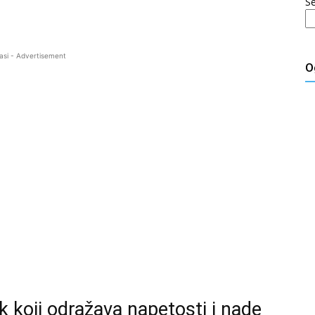
S
asi - Advertisement
O
k koji odražava napetosti i nade