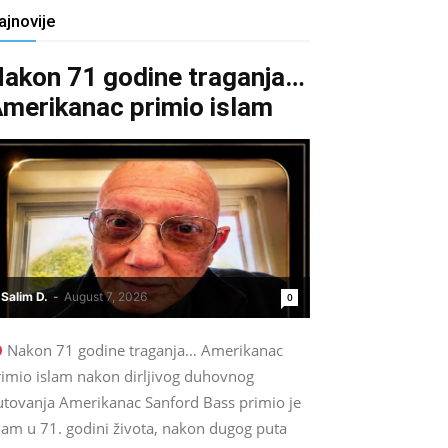
ajnovije
akon 71 godine traganja…
merikanac primio islam
Salim D.
-
August 7, 2026
0
Nakon 71 godine traganja… Amerikanac
rimio islam nakon dirljivog duhovnog
utovanja Amerikanac Sanford Bass primio je
lam u 71. godini života, nakon dugog puta