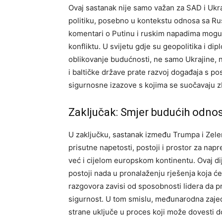
Ovaj sastanak nije samo važan za SAD i Uk
politiku, posebno u kontekstu odnosa sa Rus
komentari o Putinu i ruskim napadima mogu
konfliktu.
U svijetu gdje su geopolitika i dip
oblikovanje budućnosti, ne samo Ukrajine, n
i baltičke države prate razvoj događaja s p
sigurnosne izazove s kojima se suočavaju z
Zaključak: Smjer budućih odno
U zaključku, sastanak između Trumpa i Zelen
prisutne napetosti, postoji i prostor za napr
već i cijelom europskom kontinentu.
Ovaj di
postoji nada u pronalaženju rješenja koja će
razgovora zavisi od sposobnosti lidera da pre
sigurnost.
U tom smislu, međunarodna zajedn
strane uključe u proces koji može dovesti d