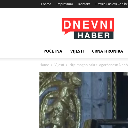
O nama
Impressum
Kontakt
Pravila i uslovi korišt
Dnevni
Haber
POČETNA
VIJESTI
CRNA HRONIKA
Home
Vijesti
Nije mogao sakriti ogorčenost: Ne