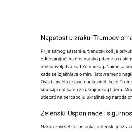
Napetost u zraku: Trumpov om
Prije samog sastanka, trenutak koji je priv
odgovarajući na novinarsko pitanje o ruskim
nezadovoljstvo kod Zelenskog. Naime, američ
kada se izjašnjava o miru, istovremeno nagla
Ovaj izjav bio je jasan pokazatelj kako Trump i
situacija delikatna za ukrajinskog lidera. Mn
utjecati na percepciju ukrajinskog naroda p
Zelenski: Uspon nade i sigurno
Nakon završetka sastanka, Zelenski je izra