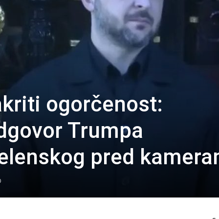
kriti ogorčenost:
dgovor Trumpa
Zelenskog pred kamer
0