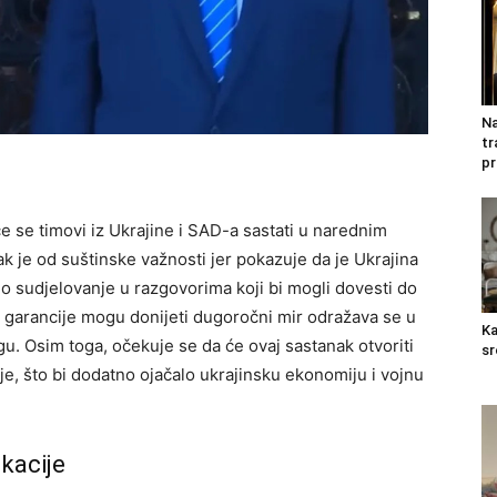
Na
tr
pr
će se timovi iz Ukrajine i SAD-a sastati u narednim
ak je od suštinske važnosti jer pokazuje da je Ukrajina
no sudjelovanje u razgovorima koji bi mogli dovesti do
ne garancije mogu donijeti dugoročni mir odražava se u
Ka
ogu.
Osim toga, očekuje se da će ovaj sastanak otvoriti
sr
je, što bi dodatno ojačalo ukrajinsku ekonomiju i vojnu
kacije