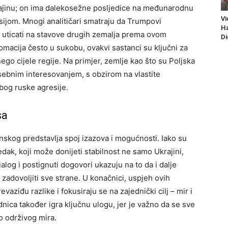
rajinu; on ima dalekosežne posljedice na međunarodnu
Vi
ijom. Mnogi analitičari smatraju da Trumpovi
Ha
 uticati na stavove drugih zemalja prema ovom
Di
lomacija često u sukobu, ovakvi sastanci su ključni za
ego cijele regije.
Na primjer, zemlje kao što su Poljska
osebnim interesovanjem, s obzirom na vlastite
bog ruske agresije.
sa
skog predstavlja spoj izazova i mogućnosti. Iako su
edak, koji može donijeti stabilnost ne samo Ukrajini,
jalog i postignuti dogovori ukazuju na to da i dalje
 zadovoljiti sve strane. U konačnici, uspjeh ovih
vaziđu razlike i fokusiraju se na zajednički cilj – mir i
ica također igra ključnu ulogu, jer je važno da se sve
o održivog mira.