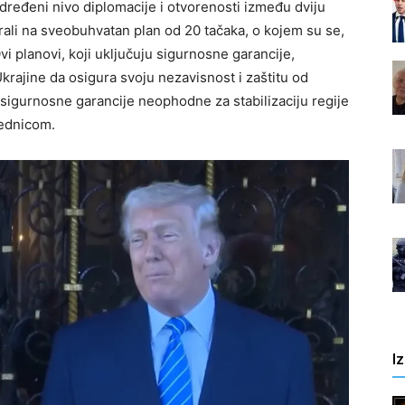
ređeni nivo diplomacije i otvorenosti između dviju
irali na sveobuhvatan plan od 20 tačaka, o kojem su se,
vi planovi, koji uključuju sigurnosne garancije,
Ukrajine da osigura svoju nezavisnost i zaštitu od
su sigurnosne garancije neophodne za stabilizaciju regije
ednicom.
I