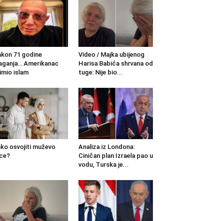
kon 71 godine
Video / Majka ubijenog
aganja… Amerikanac
Harisa Babića shrvana od
imio islam
tuge: Nije bio...
ko osvojiti muževo
Analiza iz Londona:
ce?
Ciničan plan Izraela pao u
vodu, Turska je...