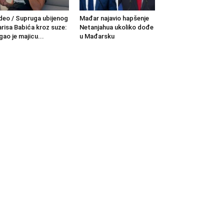
deo / Supruga ubijenog
Mađar najavio hapšenje
risa Babića kroz suze:
Netanjahua ukoliko dođe
gao je majicu...
u Mađarsku