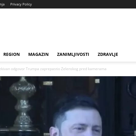
enja
Privacy Policy
REGION
MAGAZIN
ZANIMLJIVOSTI
ZDRAVLJE
očekivan odgovor Trumpa zaprepastio Zelenskog pred kamerama