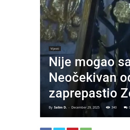
Vijesti
Nije mogao sa
Neočekivan o
zaprepastio 
By
Salim D.
-
December 29, 2025
340