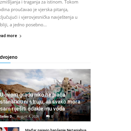
zmišljanja i traganja za istinom. Tokom
dina proučavao je vjerska pitanja,
ljučujući i vjerovjesnička navještenja u
bliji, a jedno posebno...
ead more
zdvojeno
U ovom gradu niko ne plaća
stanarinu ni struju, ali svako mora
sam riješiti odakle mu voda
Salim D.
-
August 4, 2026
0
Mađar najavio hapšenje Netanjahua