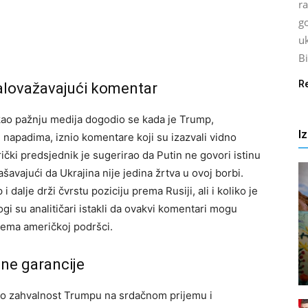
ra
go
uk
Bi
R
alovažavajući komentar
ukao pažnju medija dogodio se kada je Trump,
I
 napadima, iznio komentare koji su izazvali vidno
ki predsjednik je sugerirao da Putin ne govori istinu
šavajući da Ukrajina nije jedina žrtva u ovoj borbi.
 dalje drži čvrstu poziciju prema Rusiji, ali i koliko je
ogi su analitičari istakli da ovakvi komentari mogu
rema američkoj podršci.
sne garancije
zio zahvalnost Trumpu na srdačnom prijemu i