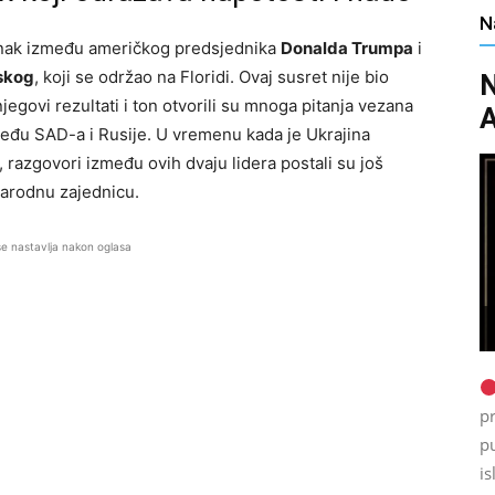
N
tanak između američkog predsjednika
Donalda Trumpa
i
skog
, koji se održao na Floridi. Ovaj susret nije bio
N
jegovi rezultati i ton otvorili su mnoga pitanja vezana
A
zmeđu SAD-a i Rusije. U vremenu kada je Ukrajina
 razgovori između ovih dvaju lidera postali su još
narodnu zajednicu.
se nastavlja nakon oglasa
p
p
is