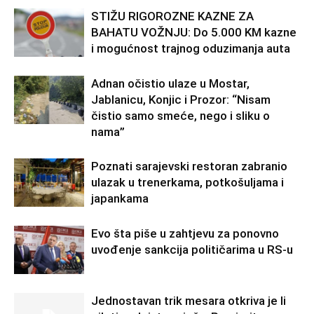
STIŽU RIGOROZNE KAZNE ZA
BAHATU VOŽNJU: Do 5.000 KM kazne
i mogućnost trajnog oduzimanja auta
Adnan očistio ulaze u Mostar,
Jablanicu, Konjic i Prozor: “Nisam
čistio samo smeće, nego i sliku o
nama”
Poznati sarajevski restoran zabranio
ulazak u trenerkama, potkošuljama i
japankama
Evo šta piše u zahtjevu za ponovno
uvođenje sankcija političarima u RS-u
Jednostavan trik mesara otkriva je li