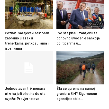
Poznati sarajevski restoran
Evo šta piše u zahtjevu za
zabranio ulazak u
ponovno uvođenje sankcija
trenerkama, potkošuljama i
političarima u...
japankama
Jednostavan trik mesara
Šta se sprema na samoj
otkriva je li piletina doista
granici s BiH? Sigurnosne
svježa: Provjerite ovo...
agencije dobile...