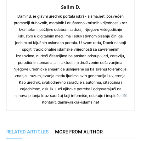
Salim D.
Damir B. je glavni urednik portala iskra-islama.net, posvećen
promociji duhovnih, moralnih i društveno korisnih vrijednosti kroz
kvalitetan i pažljivo odabran sadržaj. Njegovo višegodišnje
iskustvo u digitalnim medijima i edukativnom pisanju čini ga
jednim od ključnih oslonaca portala. U svom radu, Damir nastoji
spojiti tradicionalne islamske vrijednosti sa savremenim
izazovima, nudeći čitateljima balansiran pristup vjeri, zdravlju,
porodičnim temama, ali i aktuelnim društvenim dešavanjima.
Njegove uredničke smjernice usmjerene su ka širenju tolerancije,
znanja i razumijevanja među ljudima svih generacija i uvjerenja.
Kao urednik, svakodnevno sarađuje s autorima, čitaocima i
zajednicom, osluškujući njihove potrebe i odgovarajući na
njihova pitanja kroz sadržaj koji informiše, edukuje i inspiriše.
Kontakt: damir@iskra-islama.net
RELATED ARTICLES
MORE FROM AUTHOR