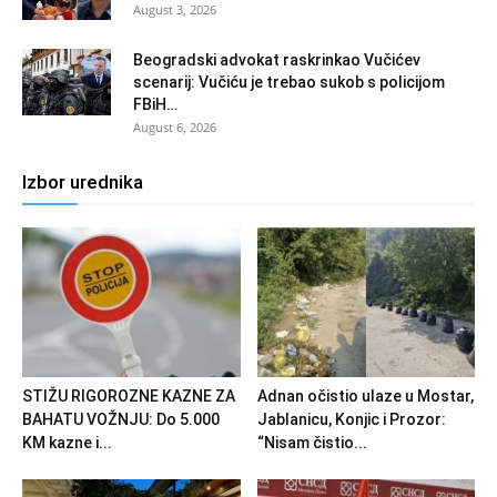
August 3, 2026
Beogradski advokat raskrinkao Vučićev
scenarij: Vučiću je trebao sukob s policijom
FBiH…
August 6, 2026
Izbor urednika
STIŽU RIGOROZNE KAZNE ZA
Adnan očistio ulaze u Mostar,
BAHATU VOŽNJU: Do 5.000
Jablanicu, Konjic i Prozor:
KM kazne i...
“Nisam čistio...