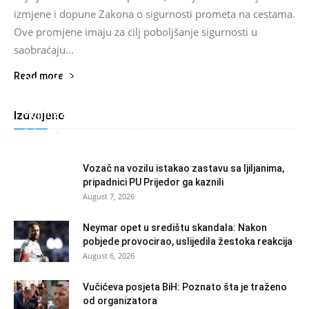
izmjene i dopune Zakona o sigurnosti prometa na cestama.
Ove promjene imaju za cilj poboljšanje sigurnosti u
saobraćaju...
Read more
Da li je kreiran muslimanski NATO: Turska,
Saudijska Arabija i Pakistan napravili moćni
vojni savez!
Izdvojeno
Salim D.
-
August 7, 2026
0
Vozač na vozilu istakao zastavu sa ljiljanima,
pripadnici PU Prijedor ga kaznili
August 7, 2026
Neymar opet u središtu skandala: Nakon
pobjede provocirao, uslijedila žestoka reakcija
August 6, 2026
Vučićeva posjeta BiH: Poznato šta je traženo
od organizatora