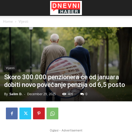
Home
Vijesti
Vijesti
Skoro 300.000 penzionera će od januara
dobiti novo povećanje penzija od 6,5 posto
By
Salim D.
-
December 29, 2025
405
0
Oglasi - Advertisement