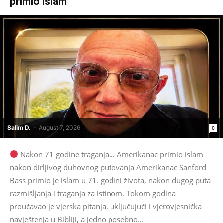
primio islam
Salim D.
-
August 7, 2026
0
Nakon 71 godine traganja… Amerikanac primio islam
nakon dirljivog duhovnog putovanja Amerikanac Sanford
Bass primio je islam u 71. godini života, nakon dugog puta
razmišljanja i traganja za istinom. Tokom godina
proučavao je vjerska pitanja, uključujući i vjerovjesnička
navještenja u Bibliji, a jedno posebno...