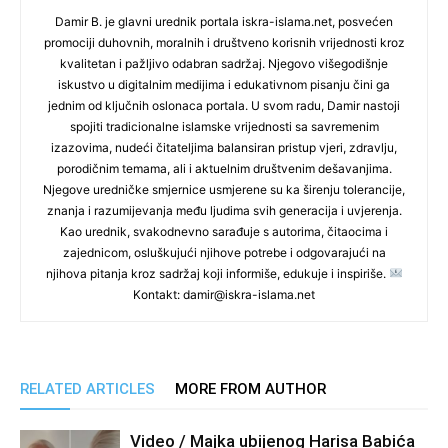
Damir B. je glavni urednik portala iskra-islama.net, posvećen
promociji duhovnih, moralnih i društveno korisnih vrijednosti kroz
kvalitetan i pažljivo odabran sadržaj. Njegovo višegodišnje
iskustvo u digitalnim medijima i edukativnom pisanju čini ga
jednim od ključnih oslonaca portala. U svom radu, Damir nastoji
spojiti tradicionalne islamske vrijednosti sa savremenim
izazovima, nudeći čitateljima balansiran pristup vjeri, zdravlju,
porodičnim temama, ali i aktuelnim društvenim dešavanjima.
Njegove uredničke smjernice usmjerene su ka širenju tolerancije,
znanja i razumijevanja među ljudima svih generacija i uvjerenja.
Kao urednik, svakodnevno sarađuje s autorima, čitaocima i
zajednicom, osluškujući njihove potrebe i odgovarajući na
njihova pitanja kroz sadržaj koji informiše, edukuje i inspiriše.
Kontakt: damir@iskra-islama.net
RELATED ARTICLES
MORE FROM AUTHOR
Video / Majka ubijenog Harisa Babića