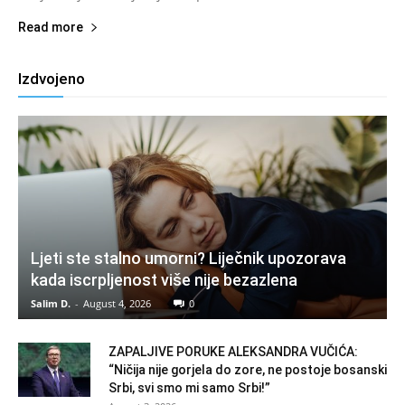
Read more
Izdvojeno
Ljeti ste stalno umorni? Liječnik upozorava
kada iscrpljenost više nije bezazlena
Salim D.
-
August 4, 2026
0
ZAPALJIVE PORUKE ALEKSANDRA VUČIĆA:
“Ničija nije gorjela do zore, ne postoje bosanski
Srbi, svi smo mi samo Srbi!”