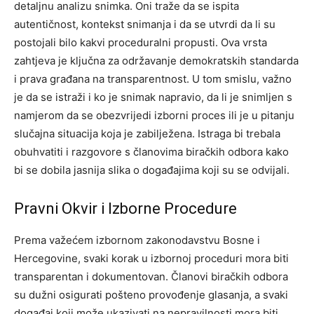
detaljnu analizu snimka. Oni traže da se ispita
autentičnost, kontekst snimanja i da se utvrdi da li su
postojali bilo kakvi proceduralni propusti.
Ova vrsta
zahtjeva je ključna za održavanje demokratskih standarda
i prava građana na transparentnost. U tom smislu, važno
je da se istraži i ko je snimak napravio, da li je snimljen s
namjerom da se obezvrijedi izborni proces ili je u pitanju
slučajna situacija koja je zabilježena.
Istraga bi trebala
obuhvatiti i razgovore s članovima biračkih odbora kako
bi se dobila jasnija slika o događajima koji su se odvijali.
Pravni Okvir i Izborne Procedure
Prema važećem izbornom zakonodavstvu Bosne i
Hercegovine, svaki korak u izbornoj proceduri mora biti
transparentan i dokumentovan. Članovi biračkih odbora
su dužni osigurati pošteno provođenje glasanja, a svaki
događaj koji može ukazivati na nepravilnosti mora biti