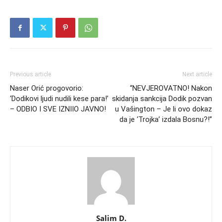
Previous article
Next article
Naser Orić progovorio:
“NEVJEROVATNO! Nakon
‘Dodikovi ljudi nudili kese para!’
skidanja sankcija Dodik pozvan
– ODBIO I SVE IZNIIO JAVNO!
u Vašington – Je li ovo dokaz
da je ‘Troјka’ izdala Bosnu?!”
Salim D.