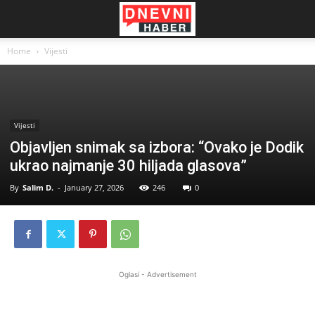
Home
Vijesti
Vijesti
Objavljen snimak sa izbora: “Ovako je Dodik
ukrao najmanje 30 hiljada glasova”
By
Salim D.
-
January 27, 2026
246
0
Oglasi - Advertisement