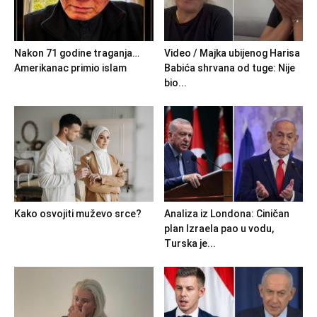
Nakon 71 godine traganja…
Video / Majka ubijenog Harisa
Amerikanac primio islam
Babića shrvana od tuge: Nije
bio...
Kako osvojiti muževo srce?
Analiza iz Londona: Ciničan
plan Izraela pao u vodu,
Turska je...