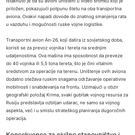
istaknuto je da su avioni uništeni u video snimku koji je
priložen, pokazujući potpunu štetu na oba transportna
aviona. Ovakvi napadi dovode do znatnog smanjenja rata
u vazduhu i mogućnosti ruske vojne logistike.
Transportni avion An-26, koji datira iz sovjetskog doba,
koristi se za prevoz vojnika i tereta na srednjim
udaljenostima. Ova mašina ima sposobnost da preveze
do 40 vojnika ili 5,5 tona tereta, što je čini vitalnim
sredstvom za operacije na terenu. Uništenje ovih aviona
dodatno otežava ruskim snagama održavanje operativne
mobilnosti i snabdevanja na frontu. Uzimajući u obzir
geografski položaj Krima, svaki gubitak vojnog resursa za
Rusiju predstavlja ozbiljan udarac, ne samo sa vojnog
aspekta, već i u smislu strateškog planiranja dugoročnih
operacija.
Konsekvence za civilno stanovništvo i