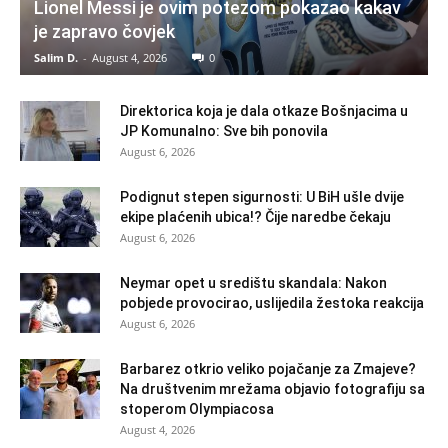
Lionel Messi je ovim potezom pokazao kakav
je zapravo čovjek
Salim D.
-
August 4, 2026
0
Direktorica koja je dala otkaze Bošnjacima u
JP Komunalno: Sve bih ponovila
August 6, 2026
Podignut stepen sigurnosti: U BiH ušle dvije
ekipe plaćenih ubica!? Čije naredbe čekaju
August 6, 2026
Neymar opet u središtu skandala: Nakon
pobjede provocirao, uslijedila žestoka reakcija
August 6, 2026
Barbarez otkrio veliko pojačanje za Zmajeve?
Na društvenim mrežama objavio fotografiju sa
stoperom Olympiacosa
August 4, 2026