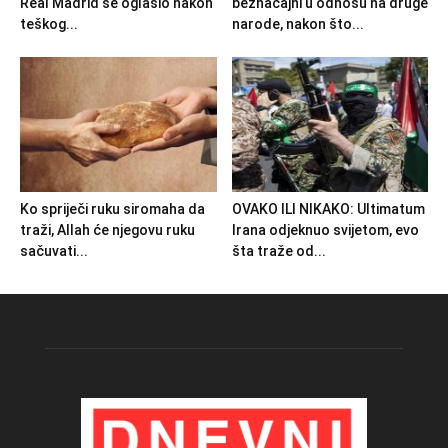
Real Madrid se oglasio nakon
beznačajni u odnosu na druge
teškog...
narode, nakon što...
Ko spriječi ruku siromaha da
OVAKO ILI NIKAKO: Ultimatum
traži, Allah će njegovu ruku
Irana odjeknuo svijetom, evo
sačuvati...
šta traže od...