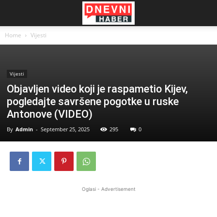
Home
Vijesti
Vijesti
Objavljen video koji je raspametio Kijev,
pogledajte savršene pogotke u ruske
Antonove (VIDEO)
By
Admin
-
September 25, 2025
295
0
Oglasi - Advertisement