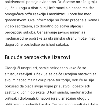
pokrivenosti postaje evidentna. Društvene mreže igraju
ključnu ulogu u distribuciji informacija o napadima, što
omogućava bržu reakciju i mobilizaciju podrške među
građanstvom. Ove informacije su često praćene slikama i
video sadržajem, što dodatno pojačava utjecaj i
percepciju sukoba. Osnaživanje javnog mnjenja i
međunarodne podrške za ukrajinsku stranu može imati
dugoročne posledice po ishod sukoba.
Buduće perspektive i izazovi
Gledajući unaprijed, ostaje neizvjesno kako će se
situacija razvijati. Očekuje se da će Ukrajina nastaviti sa
svojim napadima na okupirane teritorije, dok će Rusija
pokušati da ojača svoje vojne prisustvo i obezbijedi
zaštitu ključnih objekata. U tom smislu, međunarodni
pritisak i diplomatski napori igraju značajnu ulogu u
oblikovanju budućih koraka.
Treba napomenuti da i dalje