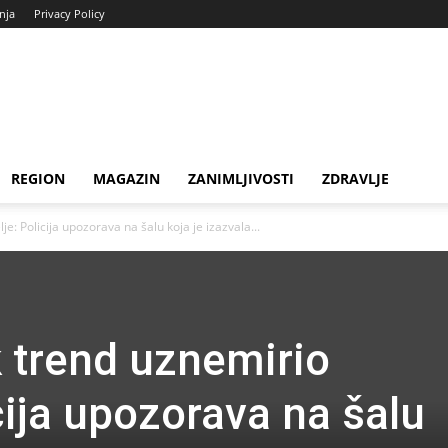
enja
Privacy Policy
REGION
MAGAZIN
ZANIMLJIVOSTI
ZDRAVLJE
e: Policija upozorava na šalu koja je izazvala...
 trend uznemirio
icija upozorava na šalu