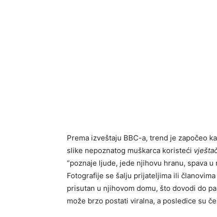
Prema izveštaju BBC-a, trend je započeo ka
slike nepoznatog muškarca koristeći
vješta
“poznaje ljude, jede njihovu hranu, spava u 
Fotografije se šalju prijateljima ili članovi
prisutan u njihovom domu, što dovodi do panik
može brzo postati viralna, a posledice su č