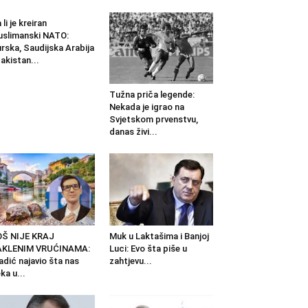
 li je kreiran
slimanski NATO:
rska, Saudijska Arabija
Pakistan...
Tužna priča legende:
Nekada je igrao na
Svjetskom prvenstvu,
danas živi...
OŠ NIJE KRAJ
Muk u Laktašima i Banjoj
AKLENIM VRUĆINAMA:
Luci: Evo šta piše u
adić najavio šta nas
zahtjevu...
ka u...