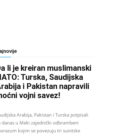
ajnovije
a li je kreiran muslimanski
ATO: Turska, Saudijska
rabija i Pakistan napravili
oćni vojni savez!
Salim D.
-
August 7, 2026
0
udijska Arabija, Pakistan i Turska potpisali
u danas u Meki zajednički odbrambeni
porazum kojim se povezuju tri sunitske