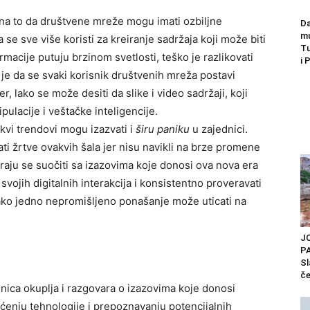
e na to da društvene mreže mogu imati ozbiljne
Da
mu
 se sve više koristi za kreiranje sadržaja koji može biti
Tu
rmacije putuju brzinom svetlosti, teško je razlikovati
i 
 je da se svaki korisnik društvenih mreža postavi
r, lako se može desiti da slike i video sadržaji, koji
pulacije i veštačke inteligencije.
kvi trendovi mogu izazvati i
širu paniku
u zajednici.
ati žrtve ovakvih šala jer nisu navikli na brze promene
moraju se suočiti sa izazovima koje donosi ova nova era
 svojih digitalnih interakcija i konsistentno proveravati
kako jedno nepromišljeno ponašanje može uticati na
J
P
Sl
če
dnica okuplja i razgovara o izazovima koje donosi
šćenju tehnologije i prepoznavanju potencijalnih