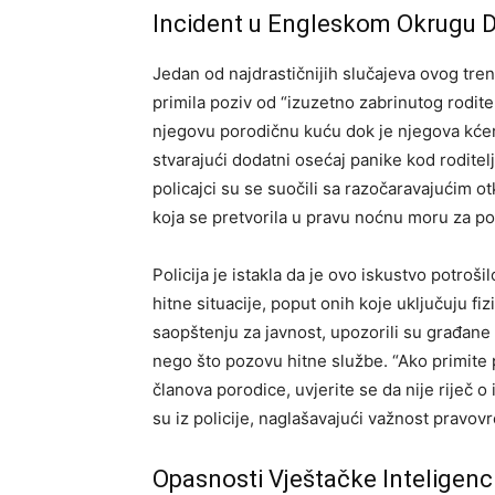
Incident u Engleskom Okrugu 
Jedan od najdrastičnijih slučajeva ovog tre
primila poziv od “izuzetno zabrinutog rodite
njegovu porodičnu kuću dok je njegova kćerk
stvarajući dodatni osećaj panike kod roditel
policajci su se suočili sa razočaravajućim ot
koja se pretvorila u pravu noćnu moru za po
Policija je istakla da je ovo iskustvo potroš
hitne situacije, poput onih koje uključuju f
saopštenju za javnost, upozorili su građane
nego što pozovu hitne službe. “Ako primite por
članova porodice, uvjerite se da nije riječ o
su iz policije, naglašavajući važnost pravov
Opasnosti Vještačke Inteligenci