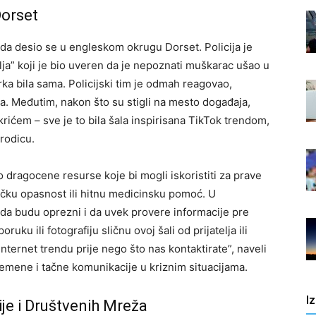
Dorset
nda desio se u engleskom okrugu Dorset. Policija je
lja” koji je bio uveren da je nepoznati muškarac ušao u
a bila sama. Policijski tim je odmah reagovao,
ja. Međutim, nakon što su stigli na mesto događaja,
krićem – sve je to bila šala inspirisana TikTok trendom,
rodicu.
ilo dragocene resurse koje bi mogli iskoristiti za prave
izičku opasnost ili hitnu medicinsku pomoć. U
 da budu oprezni i da uvek provere informacije pre
uku ili fotografiju sličnu ovoj šali od prijatelja ili
 internet trendu prije nego što nas kontaktirate”, naveli
remene i tačne komunikacije u kriznim situacijama.
I
je i Društvenih Mreža