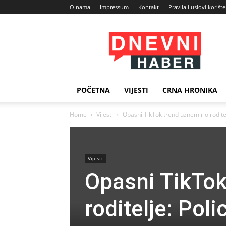
O nama
Impressum
Kontakt
Pravila i uslovi korišt
Dnevni
Haber
POČETNA
VIJESTI
CRNA HRONIKA
Home
Vijesti
Opasni TikTok trend uznemirio roditelj
Vijesti
Opasni TikTok
roditelje: Pol