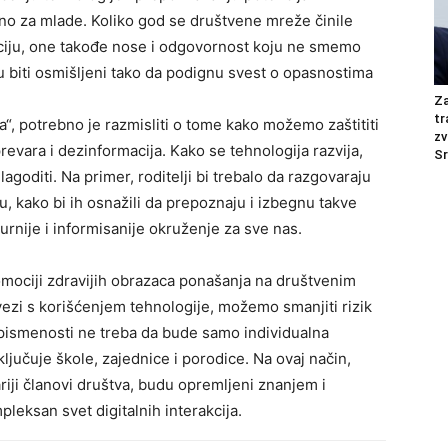
bno za mlade.
Koliko god se društvene mreže činile
ciju, one takođe nose i odgovornost koju ne smemo
u biti osmišljeni tako da podignu svest o opasnostima
Z
tr
, potrebno je razmisliti o tome kako možemo zaštititi
zv
revara i dezinformacija. Kako se tehnologija razvija,
Sr
lagoditi. Na primer, roditelji bi trebalo da razgovaraju
 kako bi ih osnažili da prepoznaju i izbegnu takve
rnije i informisanije okruženje za sve nas.
omociji zdravijih obrazaca ponašanja na društvenim
vezi s korišćenjem tehnologije, možemo smanjiti rizik
j pismenosti ne treba da bude samo individualna
ljučuje škole, zajednice i porodice.
Na ovaj način,
riji članovi društva, budu opremljeni znanjem i
leksan svet digitalnih interakcija.