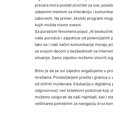
prevara mora postati prioritet za sve, pose
zabavnim mestom za interakciju i komunika
zaboraviti. Na primer, školski programi mog
kojih možda nismo svesni.
Sa porastom fenomena poput „AI beskućnika“
naše porodice i zajednice od potencijalnih p
tako se i naši načini komunikacije moraju pri
sa svojom decom o bezbednosti na internetu,
situacije. Samo zajedno možemo stvoriti sigu
Bitno je da se svi zajedno angažujemo u pr
mrežama. Postavljanjem pravila i granica u 
od sličnih incidenata. Edukacija o digitalno
odgovornost, već kolektivni poduhvat koji uk
možemo osigurati da naši najmlađi, kao i sta
veštinama potrebnim za navigaciju kroz komp