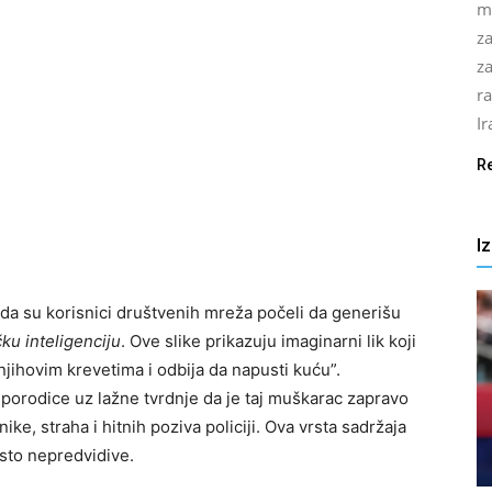
m
z
za
r
Ir
R
I
da su korisnici društvenih mreža počeli da generišu
čku inteligenciju
. Ove slike prikazuju imaginarni lik koji
njihovim krevetima i odbija da napusti kuću”.
ma porodice uz lažne tvrdnje da je taj muškarac zapravo
e, straha i hitnih poziva policiji. Ova vrsta sadržaja
esto nepredvidive.