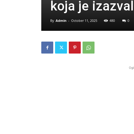
koja je izazva
By
Admin
-
October 11, 2025
480
0
Ogl