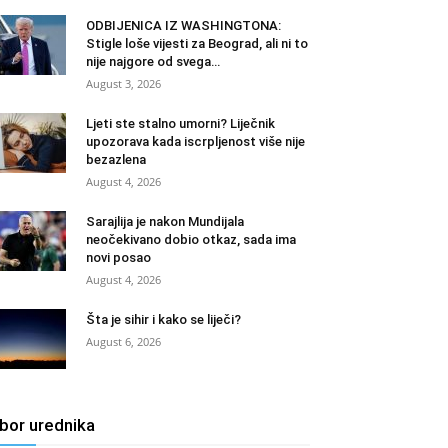
ODBIJENICA IZ WASHINGTONA:
Stigle loše vijesti za Beograd, ali ni to
nije najgore od svega…
August 3, 2026
Ljeti ste stalno umorni? Liječnik
upozorava kada iscrpljenost više nije
bezazlena
August 4, 2026
Sarajlija je nakon Mundijala
neočekivano dobio otkaz, sada ima
novi posao
August 4, 2026
Šta je sihir i kako se liječi?
August 6, 2026
zbor urednika