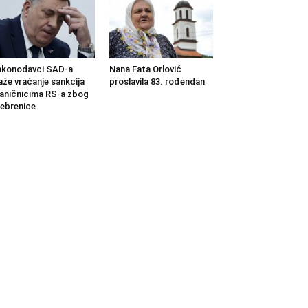
akonodavci SAD-a
Nana Fata Orlović
aže vraćanje sankcija
proslavila 83. rođendan
aničnicima RS-a zbog
ebrenice