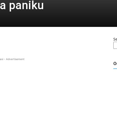
la paniku
S
asi - Advertisement
O