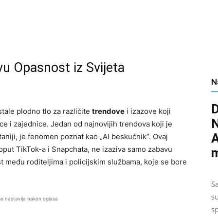
vu Opasnost iz Svijeta
N
D
ale plodno tlo za različite
trendove
i izazove koji
N
e i zajednice. Jedan od najnovijih trendova koji je
A
taniji, je fenomen poznat kao „AI beskućnik“. Ovaj
 poput TikTok-a i Snapchata, ne izaziva samo zabavu
m
t među roditeljima i policijskim službama, koje se bore
Sa
s
se nastavlja nakon oglasa
s