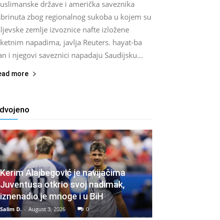
uslimanske države i američka saveznika
abrinuta zbog regionalnog sukoba u kojem su
ljevske zemlje izvoznice nafte izložene
aketnim napadima, javlja Reuters. hayat-ba
an i njegovi saveznici napadaju Saudijsku...
ead more
zdvojeno
Kerim Alajbegović je navijačima
Juventusa otkrio svoj nadimak,
iznenadio je mnoge i u BiH
Salim D.
-
August 3, 2026
0