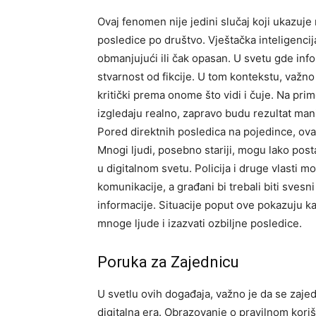
Ovaj fenomen nije jedini slučaj koji ukazuj
posledice po društvo. Vještačka inteligencija
obmanjujući ili čak opasan. U svetu gde info
stvarnost od fikcije. U tom kontekstu, važno
kritički prema onome što vidi i čuje. Na prime
izgledaju realno, zapravo budu rezultat mani
Pored direktnih posledica na pojedince, ova
Mnogi ljudi, posebno stariji, mogu lako post
u digitalnom svetu. Policija i druge vlasti 
komunikacije, a građani bi trebali biti svesni
informacije. Situacije poput ove pokazuju 
mnoge ljude i izazvati ozbiljne posledice.
Poruka za Zajednicu
U svetlu ovih događaja, važno je da se zaje
digitalna era. Obrazovanje o pravilnom kori