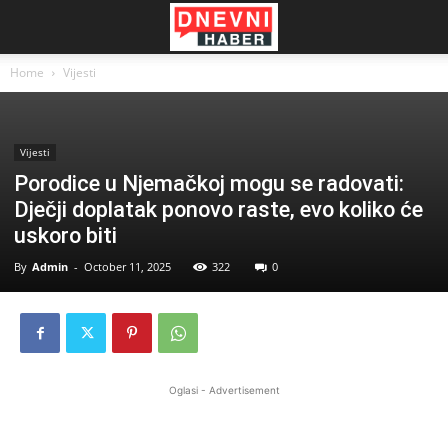
Home
Vijesti
Vijesti
Porodice u Njemačkoj mogu se radovati:
Dječji doplatak ponovo raste, evo koliko će
uskoro biti
By
Admin
-
October 11, 2025
322
0
Oglasi - Advertisement