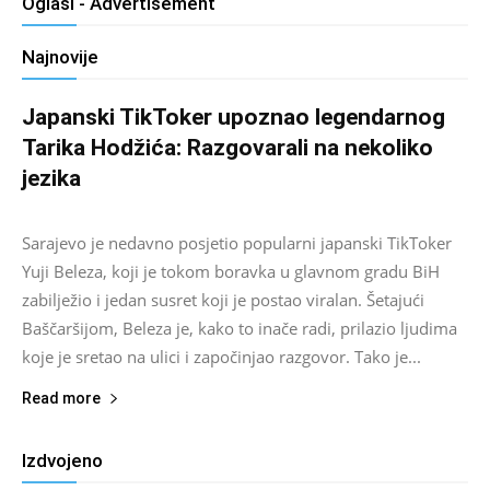
Oglasi - Advertisement
Najnovije
Japanski TikToker upoznao legendarnog
Tarika Hodžića: Razgovarali na nekoliko
jezika
Salim D.
-
August 9, 2026
0
Sarajevo je nedavno posjetio popularni japanski TikToker
Yuji Beleza, koji je tokom boravka u glavnom gradu BiH
zabilježio i jedan susret koji je postao viralan. Šetajući
Baščaršijom, Beleza je, kako to inače radi, prilazio ljudima
koje je sretao na ulici i započinjao razgovor. Tako je...
Read more
Izdvojeno