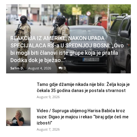
REAKCIJA IZ AMERIKE, NAKON UPADA
SPECIJALACA RS-a U SREDNJOJ BOSNI: „Ovo
bi mogli biti članovi iste grupe koja je pratila
Dodika dok je bježao…“
Salim D.
-
August 4, 2026
0
Tamo gdje džamije nikada nije bilo: Želja koja je
čekala 35 godina danas je postala stvarnost
August 9, 2026
Video / Supruga ubijenog Harisa Babića kroz
suze: Digao je majicu i rekao “biraj gdje ćeš me
izbosti”
August 7, 2026