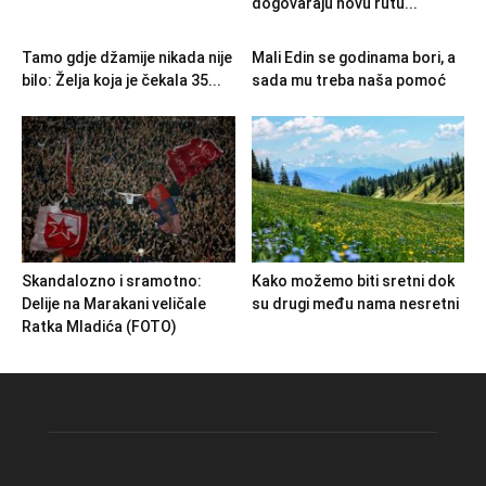
dogovaraju novu rutu...
Tamo gdje džamije nikada nije
Mali Edin se godinama bori, a
bilo: Želja koja je čekala 35...
sada mu treba naša pomoć
Skandalozno i sramotno:
Kako možemo biti sretni dok
Delije na Marakani veličale
su drugi među nama nesretni
Ratka Mladića (FOTO)