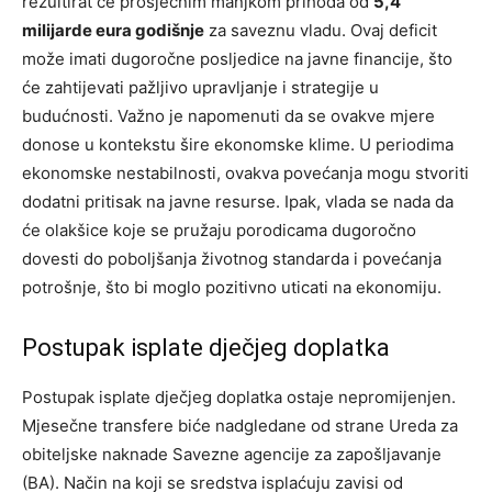
rezultirat će prosječnim manjkom prihoda od
5,4
milijarde eura godišnje
za saveznu vladu. Ovaj deficit
može imati dugoročne posljedice na javne financije, što
će zahtijevati pažljivo upravljanje i strategije u
budućnosti.
Važno je napomenuti da se ovakve mjere
donose u kontekstu šire ekonomske klime. U periodima
ekonomske nestabilnosti, ovakva povećanja mogu stvoriti
dodatni pritisak na javne resurse.
Ipak, vlada se nada da
će olakšice koje se pružaju porodicama dugoročno
dovesti do poboljšanja životnog standarda i povećanja
potrošnje, što bi moglo pozitivno uticati na ekonomiju.
Postupak isplate dječjeg doplatka
Postupak isplate dječjeg doplatka ostaje nepromijenjen.
Mjesečne transfere biće nadgledane od strane Ureda za
obiteljske naknade Savezne agencije za zapošljavanje
(BA). Način na koji se sredstva isplaćuju zavisi od