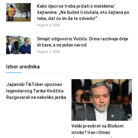
Kako djeci ne treba pričati o melekima/
šejtanima: „Ne budeš li slušala, eto šejtana po
tebe, dat ću im da te odvedu!“
August 4, 2026
Smajić odgovorio Vučiću: Drina razdvaja dvije
države, a ne jedan narod
August 3, 2026
Izbor urednika
Japanski TikToker upoznao
legendarnog Tarika Hodžića:
Razgovarali na nekoliko jezika
Veliki preokret na Bliskom
istoku? Iran i Oman