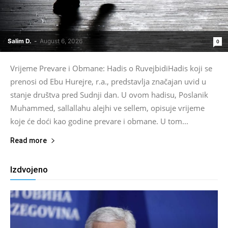
Salim D.
-
August 6, 2026
0
Vrijeme Prevare i Obmane: Hadis o RuvejbidiHadis koji se
prenosi od Ebu Hurejre, r.a., predstavlja značajan uvid u
stanje društva pred Sudnji dan. U ovom hadisu, Poslanik
Muhammed, sallallahu alejhi ve sellem, opisuje vrijeme
koje će doći kao godine prevare i obmane. U tom...
Read more
Izdvojeno