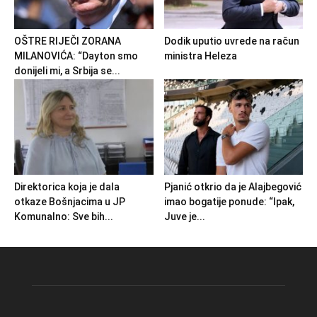
OŠTRE RIJEČI ZORANA
Dodik uputio uvrede na račun
MILANOVIĆA: “Dayton smo
ministra Heleza
donijeli mi, a Srbija se...
Direktorica koja je dala
Pjanić otkrio da je Alajbegović
otkaze Bošnjacima u JP
imao bogatije ponude: “Ipak,
Komunalno: Sve bih...
Juve je...