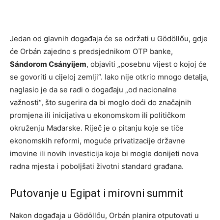
Jedan od glavnih događaja će se održati u Gödöllőu, gdje
će Orbán zajedno s predsjednikom OTP banke,
Sándorom Csányijem
, objaviti „posebnu vijest o kojoj će
se govoriti u cijeloj zemlji“. Iako nije otkrio mnogo detalja,
naglasio je da se radi o događaju „od nacionalne
važnosti“, što sugerira da bi moglo doći do značajnih
promjena ili inicijativa u ekonomskom ili političkom
okruženju Mađarske. Riječ je o pitanju koje se tiče
ekonomskih reformi, moguće privatizacije državne
imovine ili novih investicija koje bi mogle donijeti nova
radna mjesta i poboljšati životni standard građana.
Putovanje u Egipat i mirovni summit
Nakon događaja u Gödöllőu, Orbán planira otputovati u