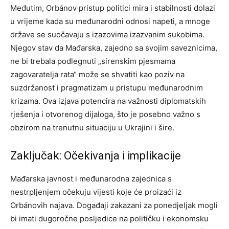
Međutim, Orbánov pristup politici mira i stabilnosti dolazi
u vrijeme kada su međunarodni odnosi napeti, a mnoge
države se suočavaju s izazovima izazvanim sukobima.
Njegov stav da Mađarska, zajedno sa svojim saveznicima,
ne bi trebala podlegnuti „sirenskim pjesmama
zagovaratelja rata“ može se shvatiti kao poziv na
suzdržanost i pragmatizam u pristupu međunarodnim
krizama. Ova izjava potencira na važnosti diplomatskih
rješenja i otvorenog dijaloga, što je posebno važno s
obzirom na trenutnu situaciju u Ukrajini i šire.
Zaključak: Očekivanja i implikacije
Mađarska javnost i međunarodna zajednica s
nestrpljenjem očekuju vijesti koje će proizaći iz
Orbánovih najava. Događaji zakazani za ponedjeljak mogli
bi imati dugoročne posljedice na političku i ekonomsku