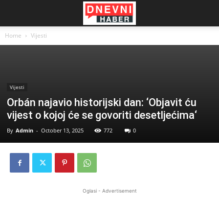
Home
Vijesti
Vijesti
Orbán najavio historijski dan: ‘Objavit ću
vijest o kojoj će se govoriti desetljećima‘
By
Admin
-
October 13, 2025
772
0
Oglasi - Advertisement