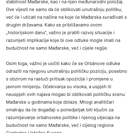
stabilnost Mađarske, kao i na njen međunarodni položaj.
Ove vijesti ne samo da će oblikovati unutrašnju politiku,
već će i uticati na načine na koje će Mađarska surađivati s
drugim državama. Kako se približavamo ovom
„historijskom danu“, važno je pratiti razvoj situacije i
razumjeti implikacije koje bi ove odluke mogle imati na
budućnost ne samo Mađarske, već i cijele regije.
Osim toga, važno je uočiti kako će se Orbánove odluke
odraziti na njegovu unutrašnju političku poziciju, posebno
s obzirom na rastući pritisak opozicije i promjene u
javnom mnijenju. Očekivanja su visoka, a uspjeh ili
neuspjeh ovih najava mogao bi oblikovati političku scenu
Mađarske u godinama koje dolaze. Mnogi analitičari
smatraju da će događaji u ponedjeljak biti ključni za
razumijevanje orbánovske politike i njenog utjecaja na
budućnost ne samo Mađarske, već i cijelog regiona
Centralne i Istočne Europe.