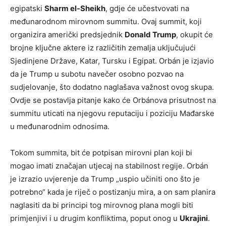
egipatski
Sharm el-Sheikh
, gdje će učestvovati na
međunarodnom mirovnom summitu. Ovaj summit, koji
organizira američki predsjednik
Donald Trump
, okupit će
brojne ključne aktere iz različitih zemalja uključujući
Sjedinjene Države, Katar, Tursku i Egipat. Orbán je izjavio
da je Trump u subotu navečer osobno pozvao na
sudjelovanje, što dodatno naglašava važnost ovog skupa.
Ovdje se postavlja pitanje kako će Orbánova prisutnost na
summitu uticati na njegovu reputaciju i poziciju Mađarske
u međunarodnim odnosima.
Tokom summita, bit će potpisan mirovni plan koji bi
mogao imati značajan utjecaj na stabilnost regije. Orbán
je izrazio uvjerenje da Trump „uspio učiniti ono što je
potrebno“ kada je riječ o postizanju mira, a on sam planira
naglasiti da bi principi tog mirovnog plana mogli biti
primjenjivi i u drugim konfliktima, poput onog u
Ukrajini
.