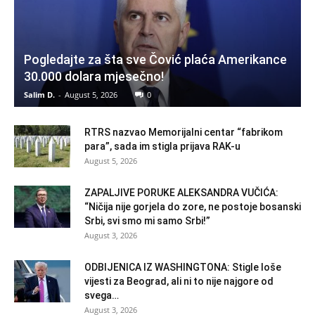
Pogledajte za šta sve Čović plaća Amerikance
30.000 dolara mjesečno!
Salim D.
-
August 5, 2026
0
RTRS nazvao Memorijalni centar “fabrikom
para”, sada im stigla prijava RAK-u
August 5, 2026
ZAPALJIVE PORUKE ALEKSANDRA VUČIĆA:
“Ničija nije gorjela do zore, ne postoje bosanski
Srbi, svi smo mi samo Srbi!”
August 3, 2026
ODBIJENICA IZ WASHINGTONA: Stigle loše
vijesti za Beograd, ali ni to nije najgore od
svega…
August 3, 2026