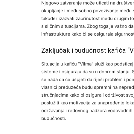
Njegovo zatvaranje može uticati na društve
okupljanje i međusobno povezivanje među 
također izazvati zabrinutost među drugim lok
s sličnim situacijama. Zbog toga je važno da
infrastrukture kako bi se osigurala sigurnost
Zaključak i budućnost kafića “V
Situacija u kafiću “Vilma” služi kao podstica
sisteme i osiguraju da su u dobrom stanju. 
se nada da će uspjeti da riješi problem i po
vlasnici preduzeća budu spremni na nepredv
stručnjacima kako bi osigurali održivost sv
poslužiti kao motivacija za unapređenje loka
održavanja i redovnog nadzora vodovodnih s
budućnosti.