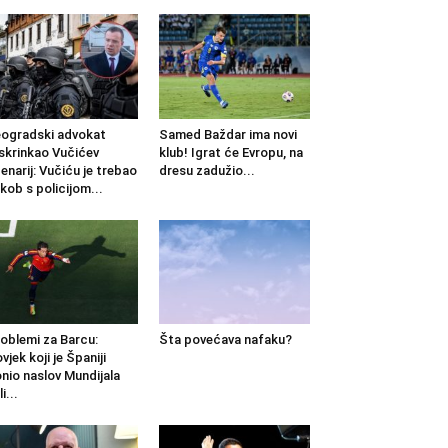
ogradski advokat
Samed Baždar ima novi
skrinkao Vučićev
klub! Igrat će Evropu, na
enarij: Vučiću je trebao
dresu zadužio...
kob s policijom...
oblemi za Barcu:
Šta povećava nafaku?
vjek koji je Španiji
nio naslov Mundijala
i...