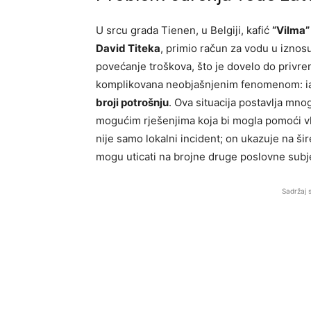
U srcu grada Tienen, u Belgiji, kafić
“Vilma”
David Titeka
, primio račun za vodu u iznos
povećanje troškova, što je dovelo do privre
komplikovana neobjašnjenim fenomenom: ia
broji potrošnju
. Ova situacija postavlja mnog
mogućim rješenjima koja bi mogla pomoći vl
nije samo lokalni incident; on ukazuje na ši
mogu uticati na brojne druge poslovne subj
Sadržaj 