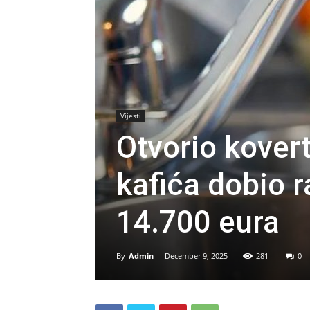
Vijesti
Otvorio kovert
kafića dobio 
14.700 eura
By
Admin
-
December 9, 2025
281
0