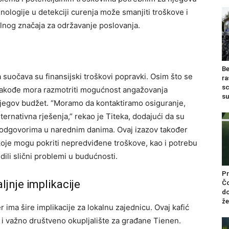
nologije u detekciji curenja može smanjiti troškove i
alnog značaja za održavanje poslovanja.
Be
 suočava su finansijski troškovi popravki. Osim što se
ra
sc
 takođe mora razmotriti mogućnost angažovanja
su
njegov budžet.
“Moramo da kontaktiramo osiguranje,
ernativna rješenja,” rekao je Titeka, dodajući da su
im odgovorima u narednim danima.
Ovaj izazov također
koje mogu pokriti nepredviđene troškove, kao i potrebu
dili slični problemi u budućnosti.
Pr
ljnje implikacije
Čo
do
žel
 ima šire implikacije za lokalnu zajednicu. Ovaj kafić
 i važno društveno okupljalište za građane Tienen.