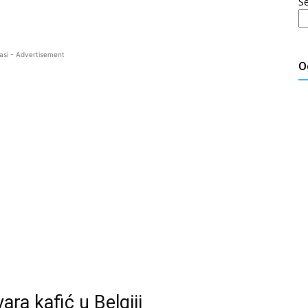
S
asi - Advertisement
O
ra kafić u Belgiji