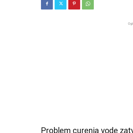
Ogl
Problem curenja vode zatva