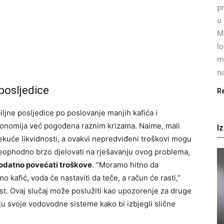
pr
u 
M
lo
m
na
posljedice
R
ljne posljedice po poslovanje manjih kafića i
onomija već pogođena raznim krizama. Naime, mali
I
ekuće likvidnosti, a ovakvi nepredviđeni troškovi mogu
e neophodno brzo djelovati na rješavanju ovog problema,
odatno povećati troškove
. “Moramo hitno da
 kafić, voda će nastaviti da teče, a račun će rasti,”
ost. Ovaj slučaj može poslužiti kao upozorenje za druge
aju svoje vodovodne sisteme kako bi izbjegli slične