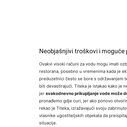
Neobjašnjivi troškovi i moguće 
Ovakvi visoki računi za vodu mogu imati ozbi
restorana, posebno u vremenima kada je ek
preduzetnici često se bore s održavanjem t
biti devastirajući. Titeka je istakao kako j
jer
svakodnevno prikupljanje vode može d
pronađemo gdje curi, jer ako ponovo otvorimo
rekao je Titeka, izražavajući svoju zabrinut
vlasnike ugostiteljskih objekata da preispit
situacije.