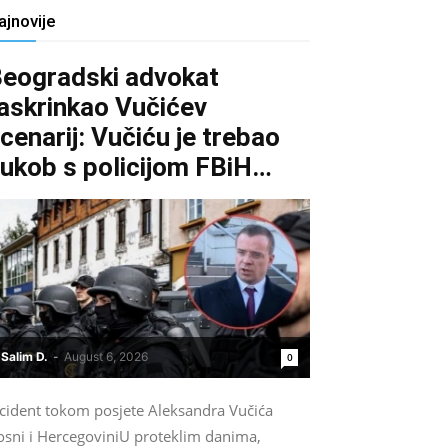
ajnovije
eogradski advokat
askrinkao Vučićev
cenarij: Vučiću je trebao
ukob s policijom FBiH…
Salim D.
-
August 6, 2026
0
ncident tokom posjete Aleksandra Vučića
osni i HercegoviniU proteklim danima,