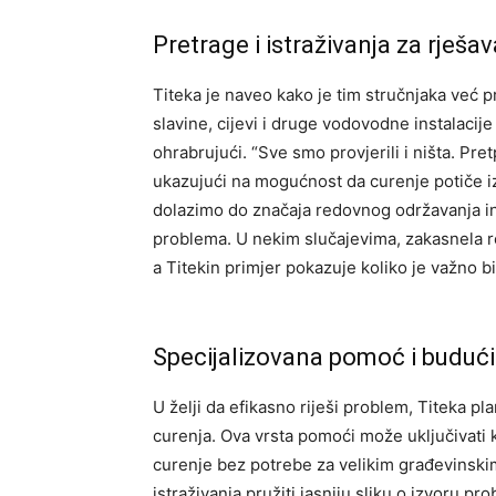
Pretrage i istraživanja za rješ
Titeka je naveo kako je tim stručnjaka već 
slavine, cijevi i druge vodovodne instalacije 
ohrabrujući. “Sve smo provjerili i ništa. Pr
ukazujući na mogućnost da curenje potiče iz
dolazimo do značaja redovnog održavanja inf
problema. U nekim slučajevima, zakasnela rea
a Titekin primjer pokazuje koliko je važno bi
Specijalizovana pomoć i budući
U želji da efikasno riješi problem, Titeka pl
curenja. Ova vrsta pomoći može uključivati k
curenje bez potrebe za velikim građevinsk
istraživanja pružiti jasniju sliku o izvoru 