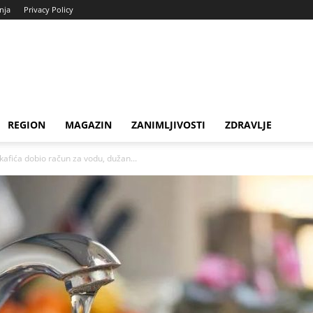
enja
Privacy Policy
REGION
MAGAZIN
ZANIMLJIVOSTI
ZDRAVLJE
 kafića dobio račun za vodu, dužan...