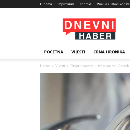
O nama
Impressum
Kontakt
Pravila i uslovi korišt
Dnevni
Haber
POČETNA
VIJESTI
CRNA HRONIKA
Home
Vijesti
Otvorio kovertu i frapirao se: Vlasnik