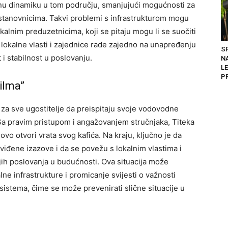
nu dinamiku u tom području, smanjujući mogućnosti za
stanovnicima.
Takvi problemi s infrastrukturom mogu
alnim preduzetnicima, koji se pitaju mogu li se suočiti
 lokalne vlasti i zajednice rade zajedno na unapređenju
S
 i stabilnost u poslovanju.
N
LE
PR
ilma”
j za sve ugostitelje da preispitaju svoje vodovodne
Sa pravim pristupom i angažovanjem stručnjaka, Titeka
novo otvori vrata svog kafića.
Na kraju, ključno je da
iđene izazove i da se povežu s lokalnim vlastima i
ojih poslovanja u budućnosti.
Ova situacija može
lne infrastrukture i promicanje svijesti o važnosti
istema, čime se može prevenirati slične situacije u