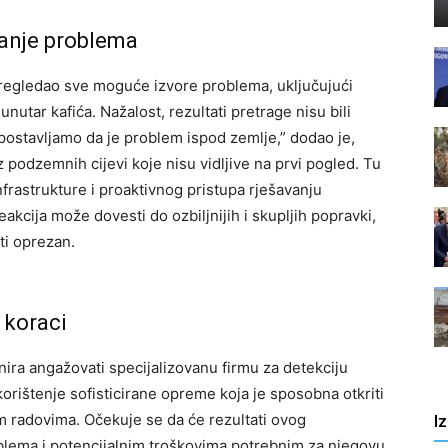
avanje problema
pregledao sve moguće izvore problema, uključujući
unutar kafića. Nažalost, rezultati pretrage nisu bili
etpostavljamo da je problem ispod zemlje,” dodao je,
 podzemnih cijevi koje nisu vidljive na prvi pogled. Tu
rastrukture i proaktivnog pristupa rješavanju
kcija može dovesti do ozbiljnijih i skupljih popravki,
ti oprezan.
 koraci
anira angažovati specijalizovanu firmu za detekciju
orištenje sofisticirane opreme koja je sposobna otkriti
im radovima.
Očekuje se da će rezultati ovog
I
problema i potencijalnim troškovima potrebnim za njegovu