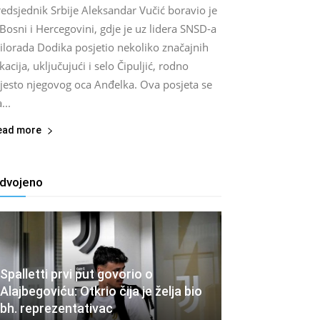
edsjednik Srbije Aleksandar Vučić boravio je
Bosni i Hercegovini, gdje je uz lidera SNSD-a
ilorada Dodika posjetio nekoliko značajnih
kacija, uključujući i selo Čipuljić, rodno
jesto njegovog oca Anđelka. Ova posjeta se
...
ead more
zdvojeno
Spalletti prvi put govorio o
Alajbegoviću: Otkrio čija je želja bio
bh. reprezentativac