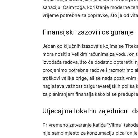
sanaciju. Osim toga, korištenje moderne teh
vrijeme potrebne za popravke, što je od vit
Finansijski izazovi i osiguranje
Jedan od ključnih izazova s kojima se Titeka
mora nositi s velikim računima za vodu, on
izvođača radova, što će dodatno opteretiti 
procjenimo potrebne radove i razmotrimo alt
troškovi velike brige, ali se nada pozitivn
naglašava važnost osiguravateljskih polisa 
za planiranjem finansija kako bi se predupre
Utjecaj na lokalnu zajednicu i da
Privremeno zatvaranje kafića “Vilma” također
nije samo mjesto za konzumaciju pića; on je