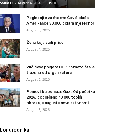
Salim D.
-
August 4, 2026
0
Pogledajte za šta sve Čović plaća
Amerikance 30.000 dolara mjesečno!
August 5, 2026
Žena koja sadi priče
August 4, 2026
Vučićeva posjeta BiH: Poznato šta je
traženo od organizatora
August 3, 2026
Pomozi.ba pomaže Gazi: Od početka
2026. podijeljeno 40.000 toplih
obroka, u augustu nove aktivnosti
August 5, 2026
zbor urednika