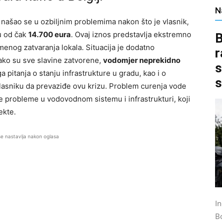
N
našao se u ozbiljnim problemima nakon što je vlasnik,
u od čak
14.700 eura
. Ovaj iznos predstavlja ekstremno
B
menog zatvaranja lokala. Situacija je dodatno
r
ko su sve slavine zatvorene,
vodomjer neprekidno
s
a pitanja o stanju infrastrukture u gradu, kao i o
s
asniku da prevaziđe ovu krizu. Problem curenja vode
re probleme u vodovodnom sistemu i infrastrukturi, koji
ekte.
se nastavlja nakon oglasa
I
B