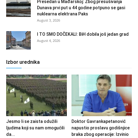
Presedan u Mađarskoj: Zbog presušivanja
Dunava prvi put u 44 godine potpuno se gasi
nuklearna elektrana Paks
August 3, 2026
I TO SMO DOČEKALI: BiH dobila još jedan grad
August 4, 2026
Izbor urednika
Jesmo li se zaista odužili
Doktor Gavrankapetanović
ljudima koji su nam omogućili
napustio proslavu godišnjice
da...
braka zbog operacije: Izvinio