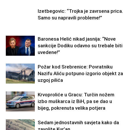
Izetbegovic: “Trojka je zavrsena prica.
Samo su napravili probleme!”
Baronesa Helić nikad jasnija: “Nove
sankcije Dodiku odavno su trebale biti
uvedene!”
Požar kod Srebrenice: Povratniku
Nazifu Aliću potpuno izgorio objekt za
uzgoj pilića
Krvoproliće u Gracu: Turčin nožem
izbo muškarca iz BiH, pa se dao u
bijeg, pokrenuta velika potjera
Sedam jednostavnih savjeta kako da
zavolite Kur’an