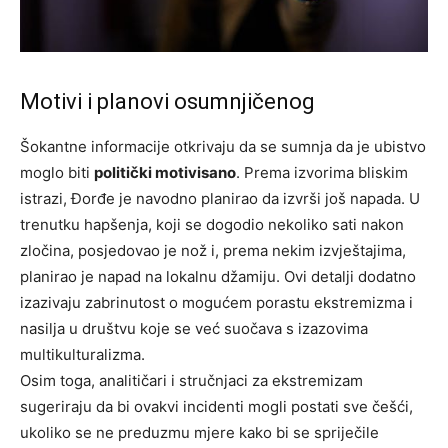
Motivi i planovi osumnjičenog
Šokantne informacije otkrivaju da se sumnja da je ubistvo
moglo biti
politički motivisano
. Prema izvorima bliskim
istrazi, Đorđe je navodno planirao da izvrši još napada. U
trenutku hapšenja, koji se dogodio nekoliko sati nakon
zločina, posjedovao je nož i, prema nekim izvještajima,
planirao je napad na lokalnu džamiju. Ovi detalji dodatno
izazivaju zabrinutost o mogućem porastu ekstremizma i
nasilja u društvu koje se već suočava s izazovima
multikulturalizma.
Osim toga, analitičari i stručnjaci za ekstremizam
sugeriraju da bi ovakvi incidenti mogli postati sve češći,
ukoliko se ne preduzmu mjere kako bi se spriječile