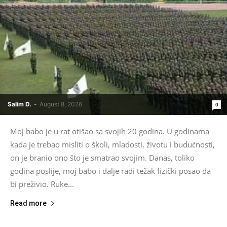
Salim D.
-
August 8, 2026
0
Moj babo je u rat otišao sa svojih 20 godina. U godinama
kada je trebao misliti o školi, mladosti, životu i budućnosti,
on je branio ono što je smatrao svojim. Danas, toliko
godina poslije, moj babo i dalje radi težak fizički posao da
bi preživio. Ruke...
Read more