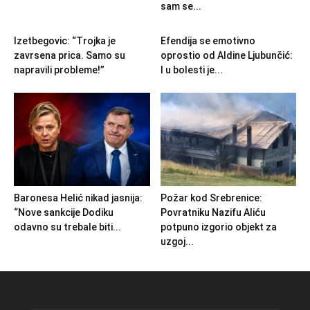
sam se...
Izetbegovic: “Trojka je
Efendija se emotivno
zavrsena prica. Samo su
oprostio od Aldine Ljubunčić:
napravili probleme!”
I u bolesti je...
Baronesa Helić nikad jasnija:
Požar kod Srebrenice:
“Nove sankcije Dodiku
Povratniku Nazifu Aliću
odavno su trebale biti...
potpuno izgorio objekt za
uzgoj...