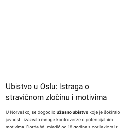
Ubistvo u Oslu: Istraga o
stravičnom zločinu i motivima
U Norveškoj se dogodilo
užasno ubistvo
koje je šokiralo
javnost i izazvalo mnoge kontroverze o potencijalnim
motivima. Đorđe W., mladić od 18 godina s porijeklom iz