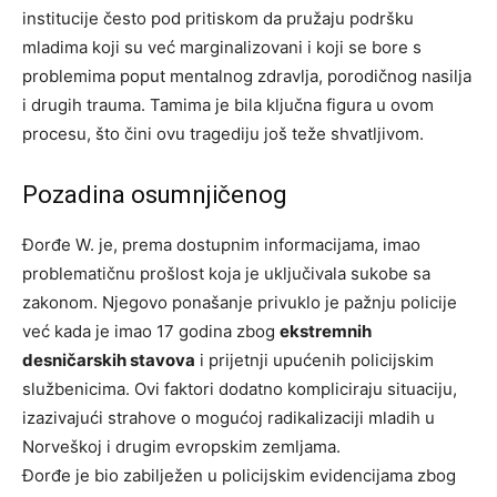
institucije često pod pritiskom da pružaju podršku
mladima koji su već marginalizovani i koji se bore s
problemima poput mentalnog zdravlja, porodičnog nasilja
i drugih trauma. Tamima je bila ključna figura u ovom
procesu, što čini ovu tragediju još teže shvatljivom.
Pozadina osumnjičenog
Đorđe W. je, prema dostupnim informacijama, imao
problematičnu prošlost koja je uključivala sukobe sa
zakonom. Njegovo ponašanje privuklo je pažnju policije
već kada je imao 17 godina zbog
ekstremnih
desničarskih stavova
i prijetnji upućenih policijskim
službenicima. Ovi faktori dodatno kompliciraju situaciju,
izazivajući strahove o mogućoj radikalizaciji mladih u
Norveškoj i drugim evropskim zemljama.
Đorđe je bio zabilježen u policijskim evidencijama zbog