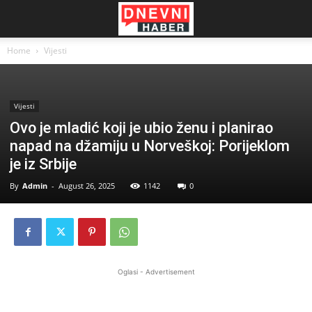
Home
Vijesti
Vijesti
Ovo je mladić koji je ubio ženu i planirao
napad na džamiju u Norveškoj: Porijeklom
je iz Srbije
By
Admin
-
August 26, 2025
1142
0
Oglasi - Advertisement