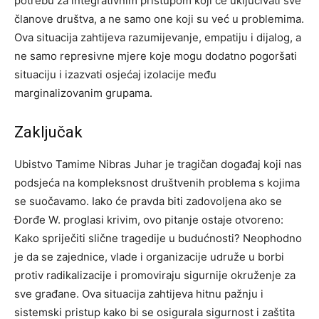
potrebu za integrativnim pristupom koji će uključivati sve
članove društva, a ne samo one koji su već u problemima.
Ova situacija zahtijeva razumijevanje, empatiju i dijalog, a
ne samo represivne mjere koje mogu dodatno pogoršati
situaciju i izazvati osjećaj izolacije među
marginalizovanim grupama.
Zaključak
Ubistvo Tamime Nibras Juhar je tragičan događaj koji nas
podsjeća na kompleksnost društvenih problema s kojima
se suočavamo. Iako će pravda biti zadovoljena ako se
Đorđe W. proglasi krivim, ovo pitanje ostaje otvoreno:
Kako spriječiti slične tragedije u budućnosti?
Neophodno
je da se zajednice, vlade i organizacije udruže u borbi
protiv radikalizacije i promoviraju sigurnije okruženje za
sve građane. Ova situacija zahtijeva hitnu pažnju i
sistemski pristup kako bi se osigurala sigurnost i zaštita