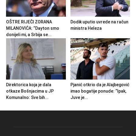
OŠTRE RIJEČI ZORANA
Dodik uputio uvrede na račun
MILANOVIĆA: “Dayton smo
ministra Heleza
donijeli mi, a Srbija se...
Direktorica koja je dala
Pjanić otkrio da je Alajbegović
otkaze Bošnjacima u JP
imao bogatije ponude: “Ipak,
Komunalno: Sve bih...
Juve je...