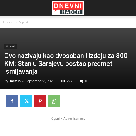
Home
Vijesti
Vijesti
Ovo nazivaju kao dvosoban i izdaju za 800
KM: Stan u Sarajevu postao predmet
ismijavanja
By
Admin
-
September 8, 2025
277
0
Oglasi - Advertisement