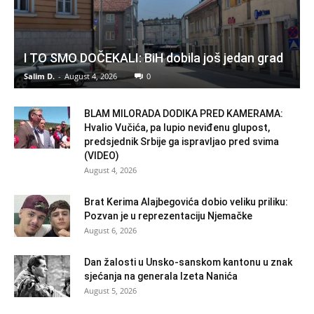
I TO SMO DOČEKALI: BiH dobila još jedan grad
Salim D.
-
August 4, 2026
0
BLAM MILORADA DODIKA PRED KAMERAMA:
Hvalio Vučića, pa lupio neviđenu glupost,
predsjednik Srbije ga ispravljao pred svima
(VIDEO)
August 4, 2026
Brat Kerima Alajbegovića dobio veliku priliku:
Pozvan je u reprezentaciju Njemačke
August 6, 2026
Dan žalosti u Unsko-sanskom kantonu u znak
sjećanja na generala Izeta Nanića
August 5, 2026