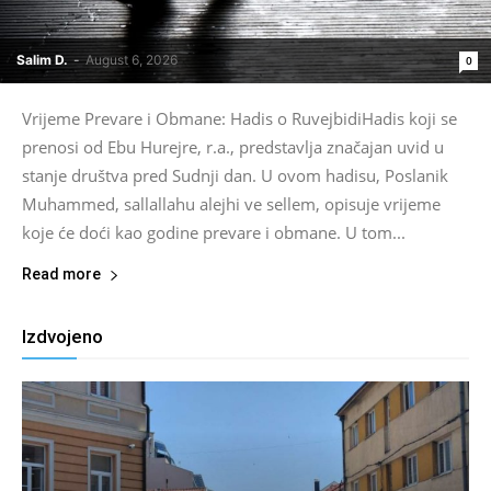
Salim D.
-
August 6, 2026
0
Vrijeme Prevare i Obmane: Hadis o RuvejbidiHadis koji se
prenosi od Ebu Hurejre, r.a., predstavlja značajan uvid u
stanje društva pred Sudnji dan. U ovom hadisu, Poslanik
Muhammed, sallallahu alejhi ve sellem, opisuje vrijeme
koje će doći kao godine prevare i obmane. U tom...
Read more
Izdvojeno